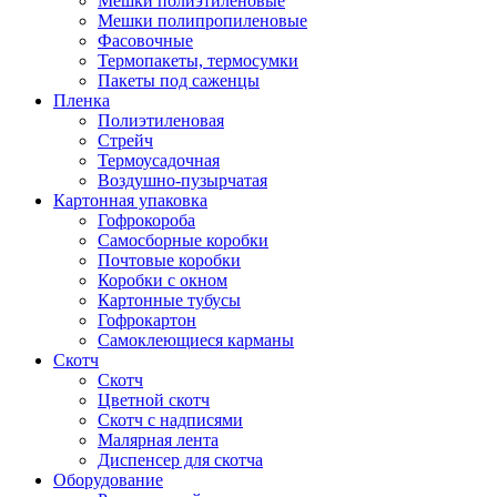
Мешки полиэтиленовые
Мешки полипропиленовые
Фасовочные
Термопакеты, термосумки
Пакеты под саженцы
Пленка
Полиэтиленовая
Стрейч
Термоусадочная
Воздушно-пузырчатая
Картонная упаковка
Гофрокороба
Самосборные коробки
Почтовые коробки
Коробки с окном
Картонные тубусы
Гофрокартон
Самоклеющиеся карманы
Скотч
Скотч
Цветной скотч
Скотч с надписями
Малярная лента
Диспенсер для скотча
Оборудование