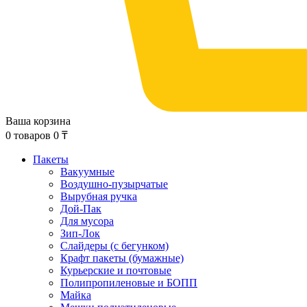
Ваша корзина
0
товаров
0
₸
Пакеты
Вакуумные
Воздушно-пузырчатые
Вырубная ручка
Дой-Пак
Для мусора
Зип-Лок
Слайдеры (с бегунком)
Крафт пакеты (бумажные)
Курьерские и почтовые
Полипропиленовые и БОПП
Майка