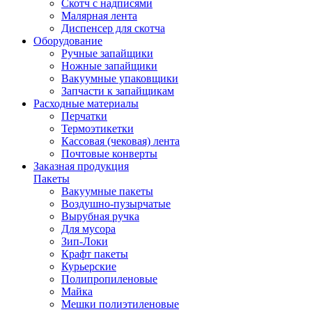
Скотч с надписями
Малярная лента
Диспенсер для скотча
Оборудование
Ручные запайщики
Ножные запайщики
Вакуумные упаковщики
Запчасти к запайщикам
Расходные материалы
Перчатки
Термоэтикетки
Кассовая (чековая) лента
Почтовые конверты
Заказная продукция
Пакеты
Вакуумные пакеты
Воздушно-пузырчатые
Вырубная ручка
Для мусора
Зип-Локи
Крафт пакеты
Курьерские
Полипропиленовые
Майка
Мешки полиэтиленовые