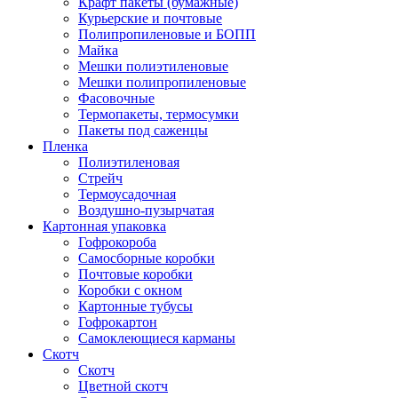
Крафт пакеты (бумажные)
Курьерские и почтовые
Полипропиленовые и БОПП
Майка
Мешки полиэтиленовые
Мешки полипропиленовые
Фасовочные
Термопакеты, термосумки
Пакеты под саженцы
Пленка
Полиэтиленовая
Стрейч
Термоусадочная
Воздушно-пузырчатая
Картонная упаковка
Гофрокороба
Самосборные коробки
Почтовые коробки
Коробки с окном
Картонные тубусы
Гофрокартон
Самоклеющиеся карманы
Скотч
Скотч
Цветной скотч