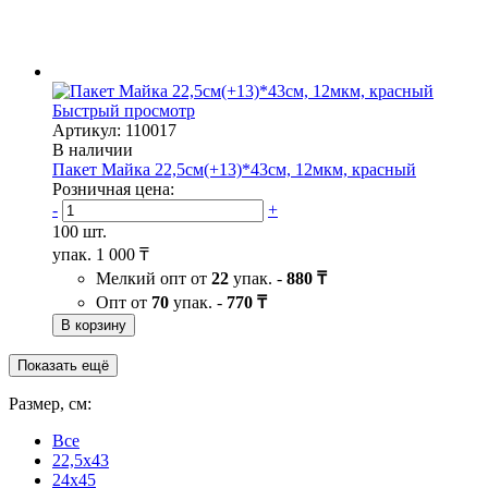
Быстрый просмотр
Артикул: 110017
В наличии
Пакет Майка 22,5см(+13)*43см, 12мкм, красный
Розничная цена:
-
+
100 шт.
упак.
1 000 ₸
Мелкий опт от
22
упак. -
880 ₸
Опт от
70
упак. -
770 ₸
В корзину
Показать ещё
Размер, см:
Все
22,5x43
24x45