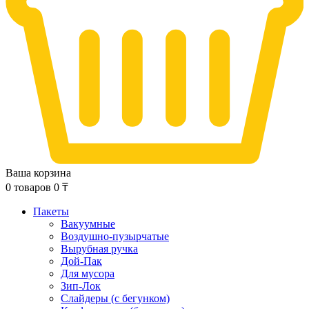
Ваша корзина
0
товаров
0
₸
Пакеты
Вакуумные
Воздушно-пузырчатые
Вырубная ручка
Дой-Пак
Для мусора
Зип-Лок
Слайдеры (с бегунком)