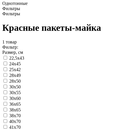
Однотонные
Фильтры
Фильтры
Красные пакеты-майка
1
товар
Фильтр:
Размер, см
22,5x43
24x45
25x42
28x49
28x50
30x50
30x55
30x60
36x65
38x65
38x70
40x70
41x70