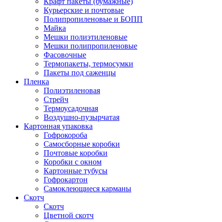
Крафт пакеты (бумажные)
Курьерские и почтовые
Полипропиленовые и БОПП
Майка
Мешки полиэтиленовые
Мешки полипропиленовые
Фасовочные
Термопакеты, термосумки
Пакеты под саженцы
Пленка
Полиэтиленовая
Стрейч
Термоусадочная
Воздушно-пузырчатая
Картонная упаковка
Гофрокороба
Самосборные коробки
Почтовые коробки
Коробки с окном
Картонные тубусы
Гофрокартон
Самоклеющиеся карманы
Скотч
Скотч
Цветной скотч