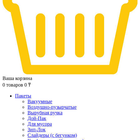
Ваша корзина
0
товаров
0
₸
Пакеты
Вакуумные
Воздушно-пузырчатые
Вырубная ручка
Дой-Пак
Для мусора
Зип-Лок
Слайдеры (с бегунком)