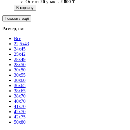
Опт от
20
упак. -
2 800 ₸
В корзину
Показать ещё
Размер, см:
Все
22,5x43
24x45
25x42
28x49
28x50
30x50
30x55
30x60
36x65
38x65
38x70
40x70
41x70
42x70
42x75
50x80