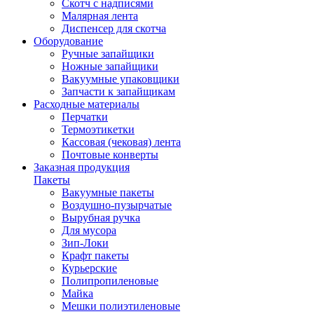
Скотч с надписями
Малярная лента
Диспенсер для скотча
Оборудование
Ручные запайщики
Ножные запайщики
Вакуумные упаковщики
Запчасти к запайщикам
Расходные материалы
Перчатки
Термоэтикетки
Кассовая (чековая) лента
Почтовые конверты
Заказная продукция
Пакеты
Вакуумные пакеты
Воздушно-пузырчатые
Вырубная ручка
Для мусора
Зип-Локи
Крафт пакеты
Курьерские
Полипропиленовые
Майка
Мешки полиэтиленовые