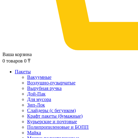
Ваша корзина
0
товаров
0
₸
Пакеты
Вакуумные
Воздушно-пузырчатые
Вырубная ручка
Дой-Пак
Для мусора
Зип-Лок
Слайдеры (с бегунком)
Крафт пакеты (бумажные)
Курьерские и почтовые
Полипропиленовые и БОПП
Майка