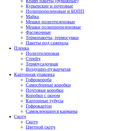
Крафт пакеты (бумажные)
Курьерские и почтовые
Полипропиленовые и БОПП
Майка
Мешки полиэтиленовые
Мешки полипропиленовые
Фасовочные
Термопакеты, термосумки
Пакеты под саженцы
Пленка
Полиэтиленовая
Стрейч
Термоусадочная
Воздушно-пузырчатая
Картонная упаковка
Гофрокороба
Самосборные коробки
Почтовые коробки
Коробки с окном
Картонные тубусы
Гофрокартон
Самоклеющиеся карманы
Скотч
Скотч
Цветной скотч