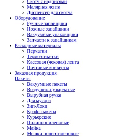
Скотч с надписями
Малярная лента
Диспенсер для скотча
Оборудование
Ручные запайщики
Ножные запайщики
Вакуумные упаковщики
Запчасти к запайщикам
Расходные материалы
Перчатки
Термоэтикетки
Кассовая (чековая) лента
Почтовые конверты
Заказная продукция
Пакеты
Вакуумные пакеты
Воздушно-пузырчатые
Вырубная ручка
Для мусора
Зип-Локи
Крафт пакеты
Курьерские
Полипропиленовые
Майка
Мешки полиэтиленовые