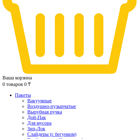
Ваша корзина
0
товаров
0
₸
Пакеты
Вакуумные
Воздушно-пузырчатые
Вырубная ручка
Дой-Пак
Для мусора
Зип-Лок
Слайдеры (с бегунком)