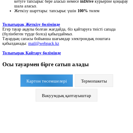
кетуге тапсырыс бере аласыз немесе
inDrive
курьеріне қоңырау
шала аласыз.
Жеткізу шарттары: тапсырыс үшін
100%
төлем
Толығырақ Жеткізу бөлімінде
Егер тауар ақаулы болған жағдайда, біз қайтаруға тиісті сапада
(бүлінбеген түрде болса) қабылдаймыз.
Тауардың сапасы бойынша шағымдар электрондық поштаға
қабылданады:
mail@webpack.kz
Толығырақ Қайтару бөлімінде
Осы тауармен бірге сатып алады
Картон төсемшелері
Термопакеты
Вакуумдық қаптауыштар