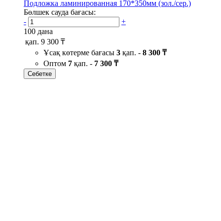
Подложка ламинированная 170*350мм (зол./сер.)
Бөлшек сауда бағасы:
-
+
100 дана
қап.
9 300 ₸
Ұсақ көтерме бағасы
3
қап. -
8 300 ₸
Оптом
7
қап. -
7 300 ₸
Себетке