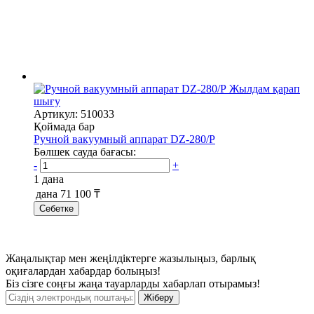
Жылдам қарап
шығу
Артикул: 510033
Қоймада бар
Ручной вакуумный аппарат DZ-280/P
Бөлшек сауда бағасы:
-
+
1 дана
дана
71 100 ₸
Себетке
Жаңалықтар мен жеңілдіктерге жазылыңыз, барлық
оқиғалардан хабардар болыңыз!
Біз сізге соңғы жаңа тауарларды хабарлап отырамыз!