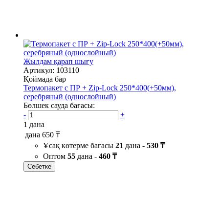
Жылдам қарап шығу
Артикул: 103110
Қоймада бар
Термопакет с ПР + Zip-Lock 250*400(+50мм),
серебряный (однослойный)
Бөлшек сауда бағасы:
-
+
1 дана
дана
650 ₸
Ұсақ көтерме бағасы
21
дана -
530 ₸
Оптом
55
дана -
460 ₸
Себетке