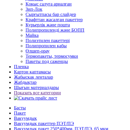
Қоқыс салуға арналған
Зип-Лок
Сырғытпасы бар слайдер
Крафттан жасалған пакеттер
Курьерлік және пошта
Полипропиленді және БОПП
Майка
Полиэтилен пакеттері
Полипропилен қабы
Өлшеп-орау
Термопакеты, термосумки
Пакеты под саженцы
Пленка
Картон қаптамасы
Жабысқақ ленталар
Жабдықтар
Шығын материалдары
Показать все категории
Басты
Пакет
Вакуумдық
Вакуумдық пакеттер ПЭТ/ПЭ
Вакуумдық пакет 250*400мм, ПЭТ/ПЭ, 65 мкм