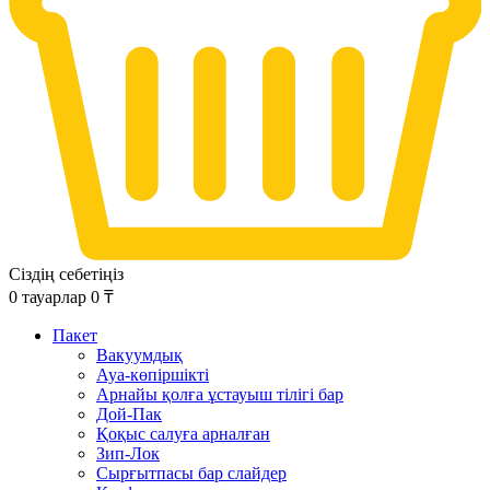
Сіздің себетіңіз
0
тауарлар
0
₸
Пакет
Вакуумдық
Ауа-көпіршікті
Арнайы қолға ұстауыш тілігі бар
Дой-Пак
Қоқыс салуға арналған
Зип-Лок
Сырғытпасы бар слайдер