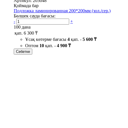
Артикул: 203048
Қоймада бар
Подложка ламинированная 200*200мм (зол./сер.)
Бөлшек сауда бағасы:
-
+
100 дана
қап.
6 300 ₸
Ұсақ көтерме бағасы
4
қап. -
5 600 ₸
Оптом
10
қап. -
4 900 ₸
Себетке