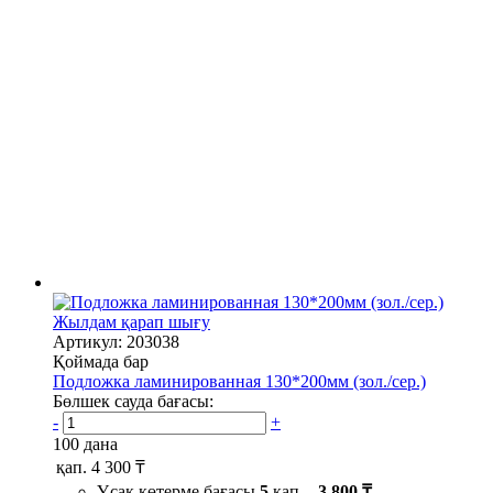
Жылдам қарап шығу
Артикул: 203038
Қоймада бар
Подложка ламинированная 130*200мм (зол./сер.)
Бөлшек сауда бағасы:
-
+
100 дана
қап.
4 300 ₸
Ұсақ көтерме бағасы
5
қап. -
3 800 ₸