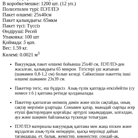
В коробке/мешке:
1200 шт. (12 уп.)
Полиэтилен түрі:
ПЭТ/ПЭ
Пакет өлшемі:
25x40см
Пакет қалыңдығы:
65мкм
Пакет түсі:
Түссіз
Өндіруші:
Ресей
Упаковка:
100 шт
Қоймада:
5 қап.
Вес:
1.59 кг.
3
Көлемі:
0.0021 м
Вакуумдық пакет өлшемі бойынша 25х40 см, ПЭТ/ПЭ-ден
жасалған, қалыңдығы 65 микрон. Тігістері үш жағынан
(шамамен 0,8-1,2 см) болып келеді. Сәйкесінше пакеттің ішкі
өлшемі шамамен 23x39 см.
Пакеттер тегіс, еш бүдірсіз. Азық-түлік қаптауда өткізбейтін (су
немесе т.б.) қаптама ретінде қолданылады.
Пакеттер қапталған өнімнің дәмін және иісін сақтайды, оның
сақтау мерзімін ұзартады. Сонымен қатар, мынадай сыртқы әсер
етуші факторлерден қорғайды: әртүрлі зақымдардан, ылғалдан,
ауа және шаңмен байланысқа түскенде тотығудан.
ПЭТ/ПЭ материалы вакуумдық қаптама мен жаңа піскен және
мұздалған азық-түлік өнімдерін, қысқа мерзімді дайын
тағамдарды, ет, балық, жемістер, көкөністер; сондай-ақ,