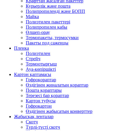
Крафттан жасалған пакеттер
Курьерлік және пошта
Полипропиленді және БОПП
Майка
Полиэтилен пакеттері
Полипропилен қабы
Өлшеп-орау
Термопакеты, термосумки
Пакеты под саженцы
Пленка
Полиэтилен
Стрейч
Термоотырғыш
Ауа-көпіршікті
Картон қаптамасы
Гофроқораптар
Өздігінен жиналатын қораптар
Пошта қораптары
Терезесі бар қораптар
Картон тубусы
Гофрокартон
Өздігінен жабысатын конверттер
Жабысқақ ленталар
Скотч
Түрлі-түсті скотч