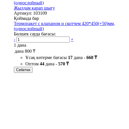
Жылдам қарап шығу
Артикул: 103109
Қоймада бар
Термопакет с клапаном и скотчем 420*450(+50)мм,
(однослойный)
Бөлшек сауда бағасы:
-
+
1 дана
дана
800 ₸
Ұсақ көтерме бағасы
17
дана -
660 ₸
Оптом
44
дана -
570 ₸
Себетке