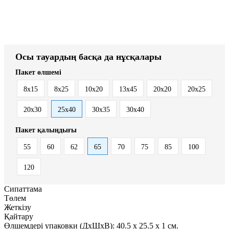
Осы тауардың басқа да нұсқалары
Пакет өлшемі
8x15
8х25
10x20
13x45
20x20
20x25
20x30
25x40
30x35
30x40
Пакет қалыңдығы
55
60
62
65
70
75
85
100
120
Сипаттама
Төлем
Жеткізу
Қайтару
Өлшемдері упаковки (ДxШxВ):
40.5
x
25.5
x
1 см.