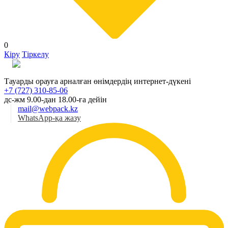
0
Кіру
Тіркелу
Қаз
Тауарды орауға арналған өнімдердің интернет-дүкені
+7 (727) 310-85-06
дс-жм 9.00-дан 18.00-ға дейін
mail@webpack.kz
WhatsApp-қа жазу