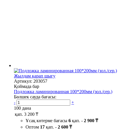
Жылдам қарап шығу
Артикул: 203057
Қоймада бар
Подложка ламинированная 100*200мм (зол./сер.)
Бөлшек сауда бағасы:
-
+
100 дана
қап.
3 200 ₸
Ұсақ көтерме бағасы
6
қап. -
2 900 ₸
Оптом
17
қап. -
2 600 ₸