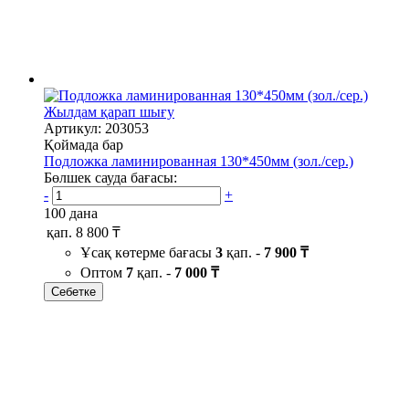
Жылдам қарап шығу
Артикул: 203053
Қоймада бар
Подложка ламинированная 130*450мм (зол./сер.)
Бөлшек сауда бағасы:
-
+
100 дана
қап.
8 800 ₸
Ұсақ көтерме бағасы
3
қап. -
7 900 ₸
Оптом
7
қап. -
7 000 ₸
Себетке