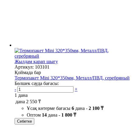
Жылдам қарап шығу
Артикул: 103101
Қоймада бар
Термопакет Mini 320*350мм, Металл/ПВД, серебряный
Бөлшек сауда бағасы:
-
+
1 дана
дана
2 550 ₸
Ұсақ көтерме бағасы
6
дана -
2 100 ₸
Оптом
14
дана -
1 800 ₸
Себетке