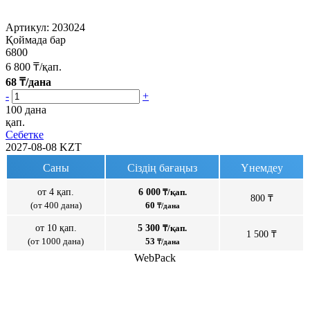
Артикул:
203024
Қоймада бар
6800
6 800
₸/қап.
68
₸/дана
-
+
100 дана
қап.
Себетке
2027-08-08
KZT
Саны
Сіздің бағаңыз
Үнемдеу
от 4 қап.
6 000
₸/қап.
800 ₸
(от 400 дана)
60
₸/дана
от 10 қап.
5 300
₸/қап.
1 500 ₸
(от 1000 дана)
53
₸/дана
WebPack