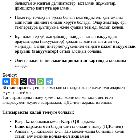
балықтан жасалған деликатестер, ысталған шұжықтар,
ірімшіктер қаптауға арналған.
Пакеттер толықтай түссіз болып келгендіктен, қаптаманы
ашпастан ішіндегі өнімді көруге болады. Олар жылтыр, әрі
температура ауытқуына және суыққа төзімді болып келеді.
Бұл пакеттер үй жағдайында пайдаланатын вакуумдық
орауыштарда (вакууматор) қолданылмайтынын атап өту
маңызды! Біздің интернет-дүкенінен өзіңізге қажет
вакуумдық
орауыш (вакууматор)
сатып алсаңыз болады.
Әдетте пакет ішіне
ламинацияланған картонды
қосымша
салады.
Бөлісу:
Біз тапсырыстың ең аз сомасынсыз заңды және жеке тұлғалармен
жұмыс істейміз.
Тапсырыстарды төлеу қолма-қол және қолма-қол емес есеп
айырысумен жүзеге асырылады, НДС-пен жұмыс істейміз.
Тапсырысты қалай төлеуге болады:
Kaspi.kz қосымшасымен
Kaspi QR
арқылы
Банк картасымен
біздің сайтта онлайн төлеу (НДС-пен)
Алматы қ., Қазыбаев к-сі, 12Б мекен-жайы бойынша келіп
сатып алу кезінде
қолма-қол ақшамен