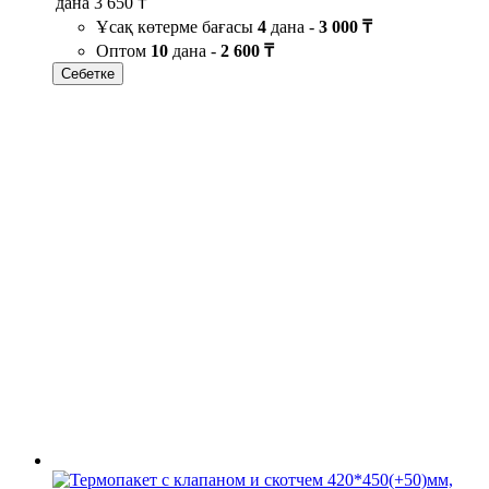
дана
3 650 ₸
Ұсақ көтерме бағасы
4
дана -
3 000 ₸
Оптом
10
дана -
2 600 ₸
Себетке