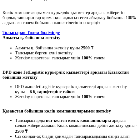
Көлік компаниялары мен курьерлік қызметтер арқылы жіберетін
барлық тапсырыстар қолма-қол ақшасыз есеп айырысу бойынша 100%
алдын-ала төлем бойынша жөнелтілетінін ескеріңіз.
Толығырақ Төлем бөлімінде
Алматы қ. бойынша жеткізу
Алматы қ. бойынша жеткізу құны
2500 ₸
Тапсырыс берген күні жеткізу
Жеткізу шарттары: тапсырыс үшін
100%
төлем
DPD және JetLogistic курьерлік қызметтері арқылы Қазақстан
бойынша жеткізу
DPD және JetLogistic курьерлік қызметтері арқылы жеткізу
құны –
КҚ тарифтеріне сәйкес
.
Жеткізу шарттары: тапсырыс үшін
100%
төлем
Қазақстан бойынша көлік компанияларымен жеткізу
Тапсырыстарды
кез-келген көлік компаниялары
арқылы
салып жібере аламыз. Көлік компаниясына дейін жеткізу құны -
2500 ₸
Сіз сондай-ақ біздің қоймадан тапсырысыңызды өзіңіз алып