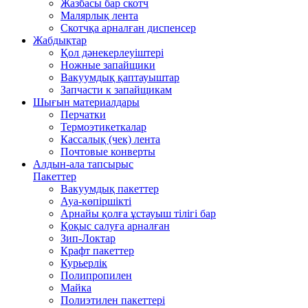
Жазбасы бар скотч
Малярлық лента
Скотчқа арналған диспенсер
Жабдықтар
Қол дәнекерлеуіштері
Ножные запайщики
Вакуумдық қаптауыштар
Запчасти к запайщикам
Шығын материалдары
Перчатки
Термоэтикеткалар
Кассалық (чек) лента
Почтовые конверты
Алдын-ала тапсырыс
Пакеттер
Вакуумдық пакеттер
Ауа-көпіршікті
Арнайы қолға ұстауыш тілігі бар
Қоқыс салуға арналған
Зип-Локтар
Крафт пакеттер
Курьерлік
Полипропилен
Майка
Полиэтилен пакеттері