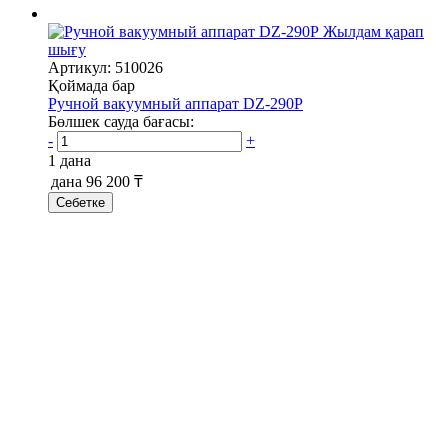
Жылдам қарап
шығу
Артикул: 510026
Қоймада бар
Ручной вакуумный аппарат DZ-290P
Бөлшек сауда бағасы:
-
+
1 дана
дана
96 200 ₸
Себетке