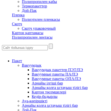
Полипропилен қабы
Термопакеттер
Дой-Пак
Пленка
Полиэтилен пленкасы
Скотч
Скотч упаковочный
Картон қаптамасы
Полипропилен лентасы
Пакет
Вакуумдық
Вакуумдық пакеттер ПЭТ/ПЭ
Вакуумные пакеты ПА/ПЭ
Вакуумные пакеты ОПА/ПЭ
Арнайы ілгіші бар
Арнайы қолға ұстауыш тілігі бар
Картон төсемшелері
Кедір-бұдырлы
Ауа-көпіршікті
Арнайы қолға ұстауыш тілігі бар
Дой-Пак