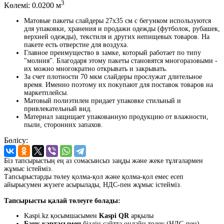
3
Көлемі:
0.0200 м
Матовые пакеты слайдеры 27х35 см с бегунком используются
для упаковки, хранения и продажи одежды (футболок, рубашек,
верхней одежды), текстиля и других непищевых товаров. На
пакете есть отверстие для воздуха.
Главное преимущество в замке, который работает по типу
"молния". Благодаря этому пакеты становятся многоразовыми -
их можно многократно открывать и закрывать.
За счет плотности 70 мкм слайдеры прослужат длительное
время. Именно поэтому их покупают для поставок товаров на
маркетплейсы.
Матовый полиэтилен придает упаковке стильный и
привлекательный вид.
Материал защищает упакованную продукцию от влажности,
пыли, сторонних запахов.
Бөлісу:
Біз тапсырыстың ең аз сомасынсыз заңды және жеке тұлғалармен
жұмыс істейміз.
Тапсырыстарды төлеу қолма-қол және қолма-қол емес есеп
айырысумен жүзеге асырылады, НДС-пен жұмыс істейміз.
Тапсырысты қалай төлеуге болады:
Kaspi.kz қосымшасымен
Kaspi QR
арқылы
Банк картасымен
біздің сайтта онлайн төлеу (НДС-пен)