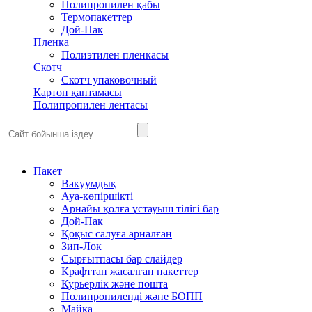
Полипропилен қабы
Термопакеттер
Дой-Пак
Пленка
Полиэтилен пленкасы
Скотч
Скотч упаковочный
Картон қаптамасы
Полипропилен лентасы
Пакет
Вакуумдық
Ауа-көпіршікті
Арнайы қолға ұстауыш тілігі бар
Дой-Пак
Қоқыс салуға арналған
Зип-Лок
Сырғытпасы бар слайдер
Крафттан жасалған пакеттер
Курьерлік және пошта
Полипропиленді және БОПП
Майка