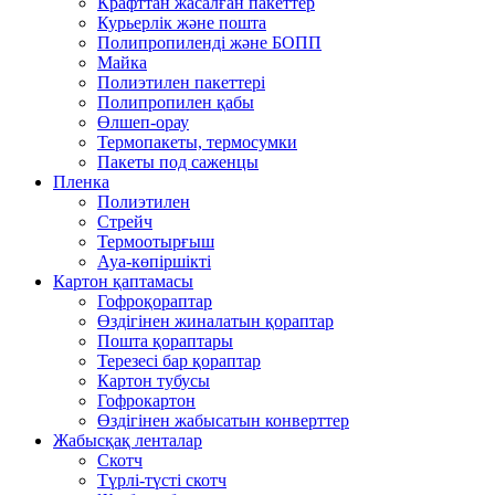
Крафттан жасалған пакеттер
Курьерлік және пошта
Полипропиленді және БОПП
Майка
Полиэтилен пакеттері
Полипропилен қабы
Өлшеп-орау
Термопакеты, термосумки
Пакеты под саженцы
Пленка
Полиэтилен
Стрейч
Термоотырғыш
Ауа-көпіршікті
Картон қаптамасы
Гофроқораптар
Өздігінен жиналатын қораптар
Пошта қораптары
Терезесі бар қораптар
Картон тубусы
Гофрокартон
Өздігінен жабысатын конверттер
Жабысқақ ленталар
Скотч
Түрлі-түсті скотч