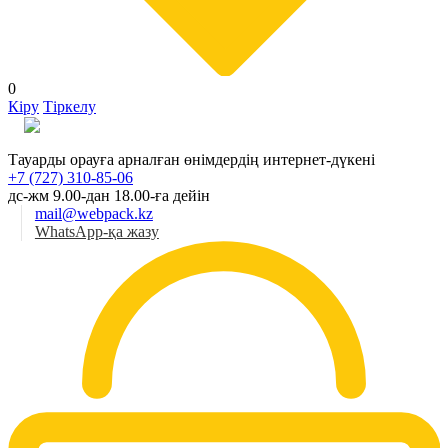
0
Кіру
Тіркелу
Қаз
Тауарды орауға арналған өнімдердің интернет-дүкені
+7 (727) 310-85-06
дс-жм 9.00-дан 18.00-ға дейін
mail@webpack.kz
WhatsApp-қа жазу