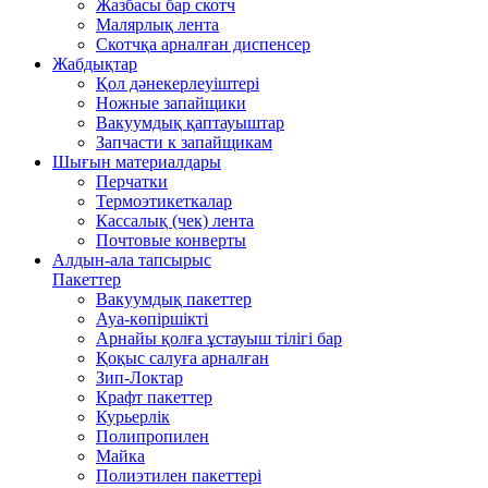
Жазбасы бар скотч
Малярлық лента
Скотчқа арналған диспенсер
Жабдықтар
Қол дәнекерлеуіштері
Ножные запайщики
Вакуумдық қаптауыштар
Запчасти к запайщикам
Шығын материалдары
Перчатки
Термоэтикеткалар
Кассалық (чек) лента
Почтовые конверты
Алдын-ала тапсырыс
Пакеттер
Вакуумдық пакеттер
Ауа-көпіршікті
Арнайы қолға ұстауыш тілігі бар
Қоқыс салуға арналған
Зип-Локтар
Крафт пакеттер
Курьерлік
Полипропилен
Майка
Полиэтилен пакеттері