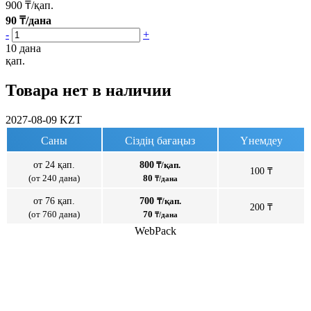
900
₸/қап.
90
₸/дана
-
+
10 дана
қап.
Товара нет в наличии
2027-08-09
KZT
Саны
Сіздің бағаңыз
Үнемдеу
от 24 қап.
800
₸/қап.
100 ₸
(от 240 дана)
80
₸/дана
от 76 қап.
700
₸/қап.
200 ₸
(от 760 дана)
70
₸/дана
WebPack