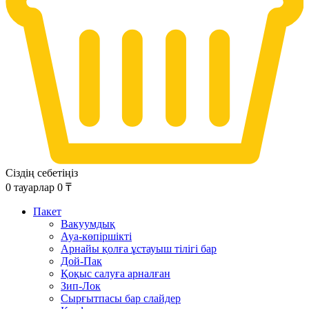
Сіздің себетіңіз
0
тауарлар
0
₸
Пакет
Вакуумдық
Ауа-көпіршікті
Арнайы қолға ұстауыш тілігі бар
Дой-Пак
Қоқыс салуға арналған
Зип-Лок
Сырғытпасы бар слайдер