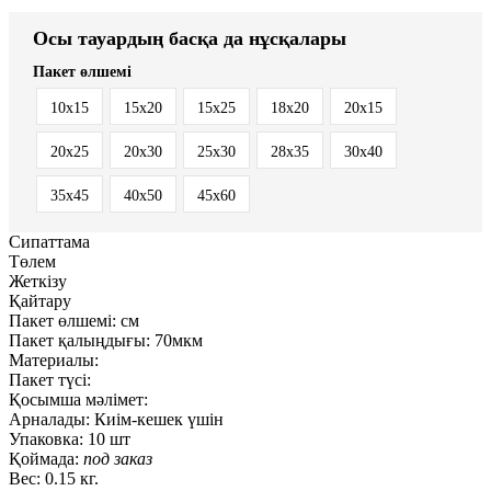
Осы тауардың басқа да нұсқалары
Пакет өлшемі
10x15
15x20
15x25
18x20
20x15
20x25
20x30
25x30
28x35
30x40
35x45
40x50
45x60
Сипаттама
Төлем
Жеткізу
Қайтару
Пакет өлшемі:
см
Пакет қалыңдығы:
70мкм
Материалы:
Пакет түсі:
Қосымша мәлімет:
Арналады:
Киім-кешек үшін
Упаковка:
10 шт
Қоймада:
под заказ
Вес:
0.15 кг.