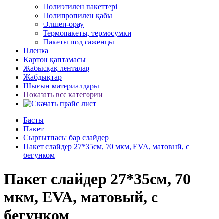
Полиэтилен пакеттері
Полипропилен қабы
Өлшеп-орау
Термопакеты, термосумки
Пакеты под саженцы
Пленка
Картон қаптамасы
Жабысқақ ленталар
Жабдықтар
Шығын материалдары
Показать все категории
Басты
Пакет
Сырғытпасы бар слайдер
Пакет слайдер 27*35см, 70 мкм, EVA, матовый, с
бегунком
Пакет слайдер 27*35см, 70
мкм, EVA, матовый, с
бегунком