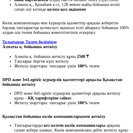
Алматы қ., Қазыбаев к-сі, 12Б мекен-жайы бойынша келіп
сатып алу кезінде
қолма-қол ақшамен
Көлік компаниялары мен курьерлік қызметтер арқылы жіберетін
барлық тапсырыстар қолма-қол ақшасыз есеп айырысу бойынша 100%
алдын-ала төлем бойынша жөнелтілетінін ескеріңіз.
Толығырақ Төлем бөлімінде
Алматы қ. бойынша жеткізу
Алматы қ. бойынша жеткізу құны
2500 ₸
Тапсырыс берген күні жеткізу
Жеткізу шарттары: тапсырыс үшін
100%
төлем
DPD және JetLogistic курьерлік қызметтері арқылы Қазақстан
бойынша жеткізу
DPD және JetLogistic курьерлік қызметтері арқылы жеткізу
құны –
КҚ тарифтеріне сәйкес
.
Жеткізу шарттары: тапсырыс үшін
100%
төлем
Қазақстан бойынша көлік компанияларымен жеткізу
Тапсырыстарды
кез-келген көлік компаниялары
арқылы
салып жібере аламыз. Көлік компаниясына дейін жеткізу құны -