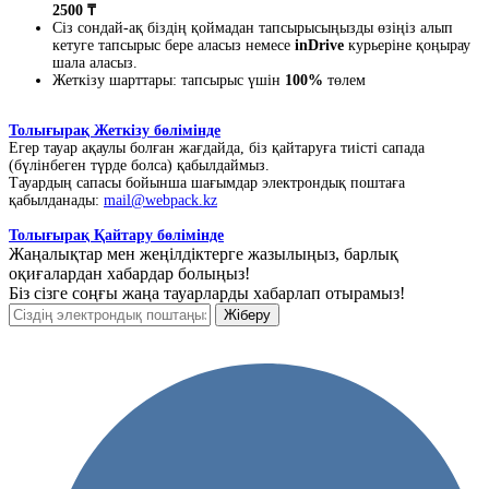
2500 ₸
Сіз сондай-ақ біздің қоймадан тапсырысыңызды өзіңіз алып
кетуге тапсырыс бере аласыз немесе
inDrive
курьеріне қоңырау
шала аласыз.
Жеткізу шарттары: тапсырыс үшін
100%
төлем
Толығырақ Жеткізу бөлімінде
Егер тауар ақаулы болған жағдайда, біз қайтаруға тиісті сапада
(бүлінбеген түрде болса) қабылдаймыз.
Тауардың сапасы бойынша шағымдар электрондық поштаға
қабылданады:
mail@webpack.kz
Толығырақ Қайтару бөлімінде
Жаңалықтар мен жеңілдіктерге жазылыңыз, барлық
оқиғалардан хабардар болыңыз!
Біз сізге соңғы жаңа тауарларды хабарлап отырамыз!