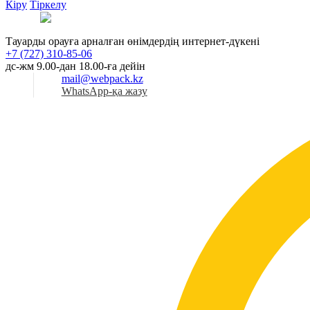
Кіру
Тіркелу
Қаз
Тауарды орауға арналған өнімдердің интернет-дүкені
+7 (727) 310-85-06
дс-жм 9.00-дан 18.00-ға дейін
mail@webpack.kz
WhatsApp-қа жазу