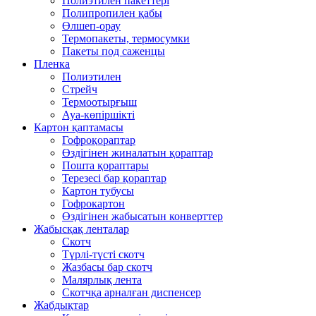
Полиэтилен пакеттері
Полипропилен қабы
Өлшеп-орау
Термопакеты, термосумки
Пакеты под саженцы
Пленка
Полиэтилен
Стрейч
Термоотырғыш
Ауа-көпіршікті
Картон қаптамасы
Гофроқораптар
Өздігінен жиналатын қораптар
Пошта қораптары
Терезесі бар қораптар
Картон тубусы
Гофрокартон
Өздігінен жабысатын конверттер
Жабысқақ ленталар
Скотч
Түрлі-түсті скотч
Жазбасы бар скотч
Малярлық лента
Скотчқа арналған диспенсер
Жабдықтар