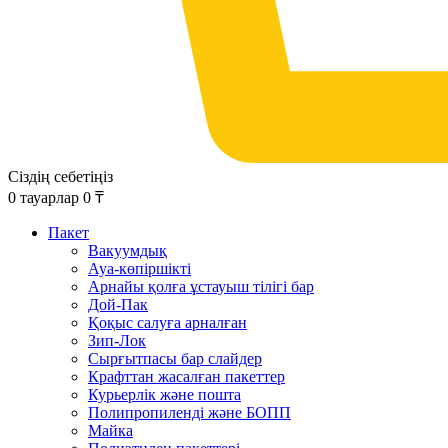
Сіздің себетіңіз
0
тауарлар
0
₸
Пакет
Вакуумдық
Ауа-көпіршікті
Арнайы қолға ұстауыш тілігі бар
Дой-Пак
Қоқыс салуға арналған
Зип-Лок
Сырғытпасы бар слайдер
Крафттан жасалған пакеттер
Курьерлік және пошта
Полипропиленді және БОПП
Майка