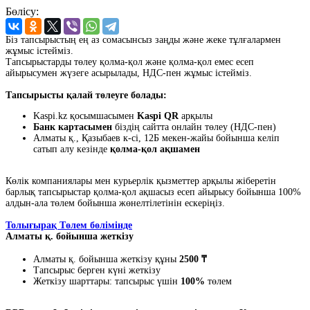
Бөлісу:
Біз тапсырыстың ең аз сомасынсыз заңды және жеке тұлғалармен
жұмыс істейміз.
Тапсырыстарды төлеу қолма-қол және қолма-қол емес есеп
айырысумен жүзеге асырылады, НДС-пен жұмыс істейміз.
Тапсырысты қалай төлеуге болады:
Kaspi.kz қосымшасымен
Kaspi QR
арқылы
Банк картасымен
біздің сайтта онлайн төлеу (НДС-пен)
Алматы қ., Қазыбаев к-сі, 12Б мекен-жайы бойынша келіп
сатып алу кезінде
қолма-қол ақшамен
Көлік компаниялары мен курьерлік қызметтер арқылы жіберетін
барлық тапсырыстар қолма-қол ақшасыз есеп айырысу бойынша 100%
алдын-ала төлем бойынша жөнелтілетінін ескеріңіз.
Толығырақ Төлем бөлімінде
Алматы қ. бойынша жеткізу
Алматы қ. бойынша жеткізу құны
2500 ₸
Тапсырыс берген күні жеткізу
Жеткізу шарттары: тапсырыс үшін
100%
төлем