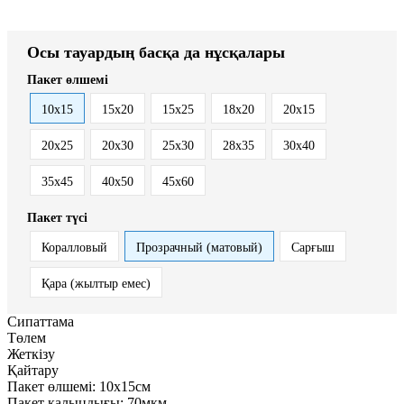
Осы тауардың басқа да нұсқалары
Пакет өлшемі
10x15
15x20
15x25
18x20
20x15
20x25
20x30
25x30
28x35
30x40
35x45
40x50
45x60
Пакет түсі
Коралловый
Прозрачный (матовый)
Сарғыш
Қара (жылтыр емес)
Сипаттама
Төлем
Жеткізу
Қайтару
Пакет өлшемі:
10x15см
Пакет қалыңдығы:
70мкм