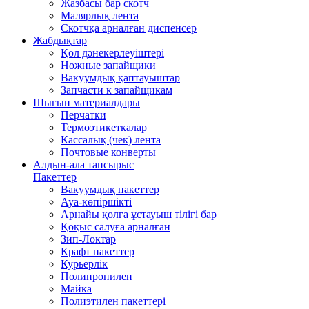
Жазбасы бар скотч
Малярлық лента
Скотчқа арналған диспенсер
Жабдықтар
Қол дәнекерлеуіштері
Ножные запайщики
Вакуумдық қаптауыштар
Запчасти к запайщикам
Шығын материалдары
Перчатки
Термоэтикеткалар
Кассалық (чек) лента
Почтовые конверты
Алдын-ала тапсырыс
Пакеттер
Вакуумдық пакеттер
Ауа-көпіршікті
Арнайы қолға ұстауыш тілігі бар
Қоқыс салуға арналған
Зип-Локтар
Крафт пакеттер
Курьерлік
Полипропилен
Майка
Полиэтилен пакеттері