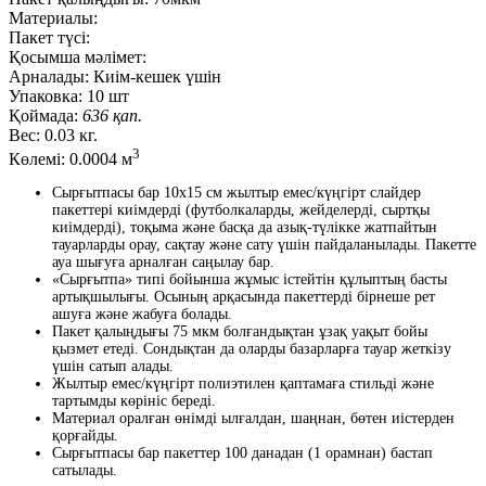
Материалы:
Пакет түсі:
Қосымша мәлімет:
Арналады:
Киім-кешек үшін
Упаковка:
10 шт
Қоймада:
636 қап.
Вес:
0.03 кг.
3
Көлемі:
0.0004 м
Сырғытпасы бар 10х15 см жылтыр емес/күңгірт слайдер
пакеттері киімдерді (футболкаларды, жейделерді, сыртқы
киімдерді), тоқыма және басқа да азық-түлікке жатпайтын
тауарларды орау, сақтау және сату үшін пайдаланылады. Пакетте
ауа шығуға арналған саңылау бар.
«Сырғытпа» типі бойынша жұмыс істейтін құлыптың басты
артықшылығы. Осының арқасында пакеттерді бірнеше рет
ашуға және жабуға болады.
Пакет қалыңдығы 75 мкм болғандықтан ұзақ уақыт бойы
қызмет етеді. Сондықтан да оларды базарларға тауар жеткізу
үшін сатып алады.
Жылтыр емес/күңгірт полиэтилен қаптамаға стильді және
тартымды көрініс береді.
Материал оралған өнімді ылғалдан, шаңнан, бөтен иістерден
қорғайды.
Сырғытпасы бар пакеттер 100 данадан (1 орамнан) бастап
сатылады.