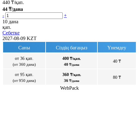
440
₸/қап.
44
₸/дана
-
+
10 дана
қап.
Себетке
2027-08-09
KZT
Саны
Сіздің бағаңыз
Үнемдеу
от 36 қап.
400
₸/қап.
40 ₸
(от 360 дана)
40
₸/дана
от 95 қап.
360
₸/қап.
80 ₸
(от 950 дана)
36
₸/дана
WebPack