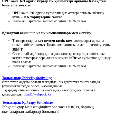
DPD және JetLogistic курьерлік қызметтері арқылы Қазақстан
бойынша жеткізу
DPD және JetLogistic курьерлік қызметтері арқылы жеткізу
құны –
КҚ тарифтеріне сәйкес
.
Жеткізу шарттары: тапсырыс үшін
100%
төлем
Қазақстан бойынша көлік компанияларымен жеткізу
Тапсырыстарды
кез-келген көлік компаниялары
арқылы
салып жібере аламыз. Көлік компаниясына дейін жеткізу құны -
2500 ₸
Сіз сондай-ақ біздің қоймадан тапсырысыңызды өзіңіз алып
кетуге тапсырыс бере аласыз немесе
inDrive
курьеріне қоңырау
шала аласыз.
Жеткізу шарттары: тапсырыс үшін
100%
төлем
Толығырақ Жеткізу бөлімінде
Егер тауар ақаулы болған жағдайда, біз қайтаруға тиісті сапада
(бүлінбеген түрде болса) қабылдаймыз.
Тауардың сапасы бойынша шағымдар электрондық поштаға
қабылданады:
mail@webpack.kz
Толығырақ Қайтару бөлімінде
Жаңалықтар мен жеңілдіктерге жазылыңыз, барлық
оқиғалардан хабардар болыңыз!