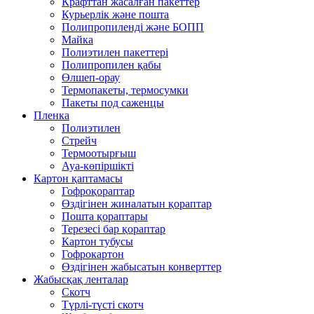
Крафттан жасалған пакеттер
Курьерлік және пошта
Полипропиленді және БОПП
Майка
Полиэтилен пакеттері
Полипропилен қабы
Өлшеп-орау
Термопакеты, термосумки
Пакеты под саженцы
Пленка
Полиэтилен
Стрейч
Термоотырғыш
Ауа-көпіршікті
Картон қаптамасы
Гофроқораптар
Өздігінен жиналатын қораптар
Пошта қораптары
Терезесі бар қораптар
Картон тубусы
Гофрокартон
Өздігінен жабысатын конверттер
Жабысқақ ленталар
Скотч
Түрлі-түсті скотч