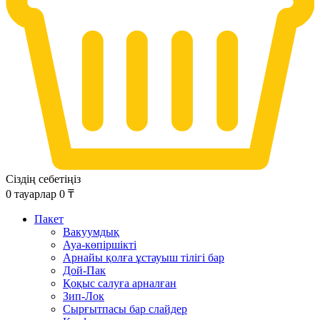
Сіздің себетіңіз
0
тауарлар
0
₸
Пакет
Вакуумдық
Ауа-көпіршікті
Арнайы қолға ұстауыш тілігі бар
Дой-Пак
Қоқыс салуға арналған
Зип-Лок
Сырғытпасы бар слайдер