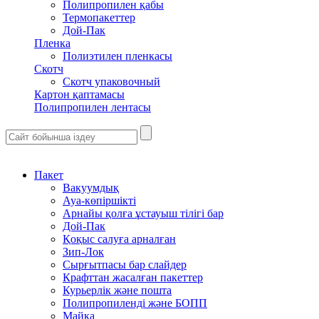
Полипропилен қабы
Термопакеттер
Дой-Пак
Пленка
Полиэтилен пленкасы
Скотч
Скотч упаковочный
Картон қаптамасы
Полипропилен лентасы
Пакет
Вакуумдық
Ауа-көпіршікті
Арнайы қолға ұстауыш тілігі бар
Дой-Пак
Қоқыс салуға арналған
Зип-Лок
Сырғытпасы бар слайдер
Крафттан жасалған пакеттер
Курьерлік және пошта
Полипропиленді және БОПП
Майка