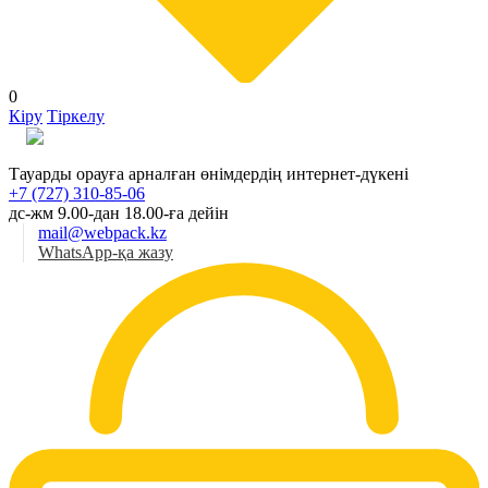
0
Кіру
Тіркелу
Қаз
Тауарды орауға арналған өнімдердің интернет-дүкені
+7 (727) 310-85-06
дс-жм 9.00-дан 18.00-ға дейін
mail@webpack.kz
WhatsApp-қа жазу