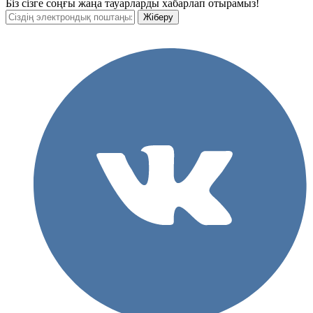
Біз сізге соңғы жаңа тауарларды хабарлап отырамыз!