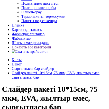
Полиэтилен пакеттері
Полипропилен қабы
Өлшеп-орау
Термопакеты, термосумки
Пакеты под саженцы
Пленка
Картон қаптамасы
Жабысқақ ленталар
Жабдықтар
Шығын материалдары
Показать все категории
Басты
Пакет
Сырғытпасы бар слайдер
Слайдер пакеті 10*15см, 75 мкм, EVA, жылтыр емес,
сырғытпасы бар
Слайдер пакеті 10*15см, 75
мкм, EVA, жылтыр емес,
сырғытпасы бар