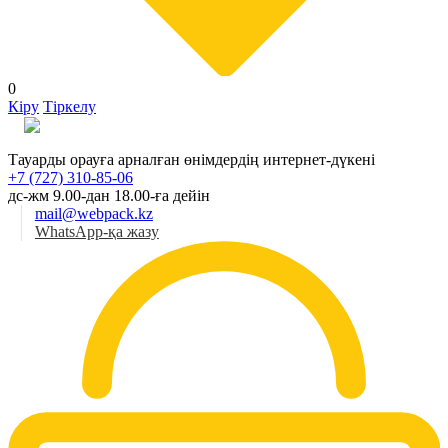
0
Кіру
Тіркелу
Қаз
Тауарды орауға арналған өнімдердің интернет-дүкені
+7 (727) 310-85-06
дс-жм 9.00-дан 18.00-ға дейін
mail@webpack.kz
WhatsApp-қа жазу