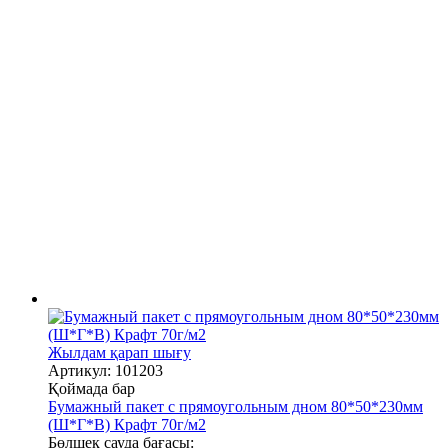
Жылдам қарап шығу
Артикул: 101203
Қоймада бар
Бумажный пакет с прямоугольным дном 80*50*230мм
(Ш*Г*В) Крафт 70г/м2
Бөлшек сауда бағасы: