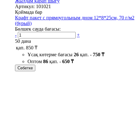
Жылдам қарап шығу
Артикул: 101021
Қоймада бар
Крафт пакет с прямоугольным дном 12*8*25см, 70 г/м2
(бурый)
Бөлшек сауда бағасы:
-
+
50 дана
қап.
850 ₸
Ұсақ көтерме бағасы
26
қап. -
750 ₸
Оптом
86
қап. -
650 ₸
Себетке