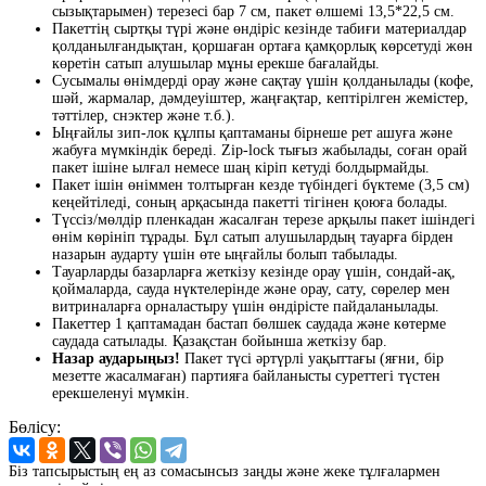
сызықтарымен) терезесі бар 7 см, пакет өлшемі 13,5*22,5 см.
Пакеттің сыртқы түрі және өндіріс кезінде табиғи материалдар
қолданылғандықтан, қоршаған ортаға қамқорлық көрсетуді жөн
көретін сатып алушылар мұны ерекше бағалайды.
Сусымалы өнімдерді орау және сақтау үшін қолданылады (кофе,
шәй, жармалар, дәмдеуіштер, жаңғақтар, кептірілген жемістер,
тәттілер, снэктер және т.б.).
Ыңғайлы зип-лок құлпы қаптаманы бірнеше рет ашуға және
жабуға мүмкіндік береді. Zip-lock тығыз жабылады, соған орай
пакет ішіне ылғал немесе шаң кіріп кетуді болдырмайды.
Пакет ішін өніммен толтырған кезде түбіндегі бүктеме (3,5 см)
кеңейтіледі, соның арқасында пакетті тігінен қоюға болады.
Түссіз/мөлдір пленкадан жасалған терезе арқылы пакет ішіндегі
өнім көрініп тұрады. Бұл сатып алушылардың тауарға бірден
назарын аударту үшін өте ыңғайлы болып табылады.
Тауарларды базарларға жеткізу кезінде орау үшін, сондай-ақ,
қоймаларда, сауда нүктелерінде және орау, сату, сөрелер мен
витриналарға орналастыру үшін өндірісте пайдаланылады.
Пакеттер 1 қаптамадан бастап бөлшек саудада және көтерме
саудада сатылады. Қазақстан бойынша жеткізу бар.
Назар аударыңыз!
Пакет түсі әртүрлі уақыттағы (яғни, бір
мезетте жасалмаған) партияға байланысты суреттегі түстен
ерекшеленуі мүмкін.
Бөлісу:
Біз тапсырыстың ең аз сомасынсыз заңды және жеке тұлғалармен