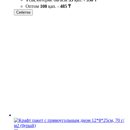
Оптом
108
қап. -
485 ₸
Себетке