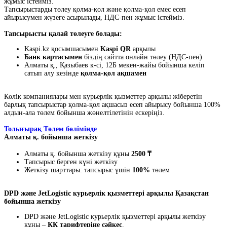
жұмыс істейміз.
Тапсырыстарды төлеу қолма-қол және қолма-қол емес есеп
айырысумен жүзеге асырылады, НДС-пен жұмыс істейміз.
Тапсырысты қалай төлеуге болады:
Kaspi.kz қосымшасымен
Kaspi QR
арқылы
Банк картасымен
біздің сайтта онлайн төлеу (НДС-пен)
Алматы қ., Қазыбаев к-сі, 12Б мекен-жайы бойынша келіп
сатып алу кезінде
қолма-қол ақшамен
Көлік компаниялары мен курьерлік қызметтер арқылы жіберетін
барлық тапсырыстар қолма-қол ақшасыз есеп айырысу бойынша 100%
алдын-ала төлем бойынша жөнелтілетінін ескеріңіз.
Толығырақ Төлем бөлімінде
Алматы қ. бойынша жеткізу
Алматы қ. бойынша жеткізу құны
2500 ₸
Тапсырыс берген күні жеткізу
Жеткізу шарттары: тапсырыс үшін
100%
төлем
DPD және JetLogistic курьерлік қызметтері арқылы Қазақстан
бойынша жеткізу
DPD және JetLogistic курьерлік қызметтері арқылы жеткізу
құны –
КҚ тарифтеріне сәйкес
.