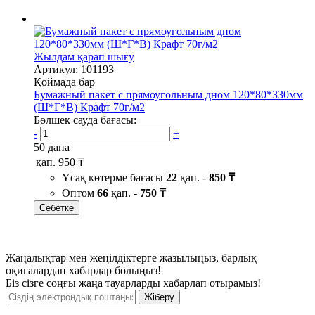
Жылдам қарап шығу
Артикул: 101193
Қоймада бар
Бумажный пакет с прямоугольным дном 120*80*330мм
(Ш*Г*В) Крафт 70г/м2
Бөлшек сауда бағасы:
-
+
50 дана
қап.
950 ₸
Ұсақ көтерме бағасы
22
қап. -
850 ₸
Оптом
66
қап. -
750 ₸
Себетке
Жаңалықтар мен жеңілдіктерге жазылыңыз, барлық
оқиғалардан хабардар болыңыз!
Біз сізге соңғы жаңа тауарларды хабарлап отырамыз!