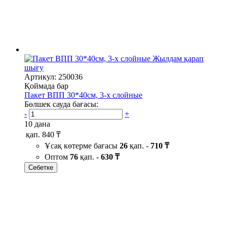
Жылдам қарап
шығу
Артикул: 250036
Қоймада бар
Пакет ВПП 30*40см, 3-х слойные
Бөлшек сауда бағасы:
-
+
10 дана
қап.
840 ₸
Ұсақ көтерме бағасы
26
қап. -
710 ₸
Оптом
76
қап. -
630 ₸
Себетке