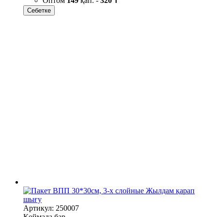
Оптом
149
қап. -
320 ₸
Себетке
Жылдам қарап
шығу
Артикул: 250007
Қоймада бар