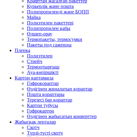
Крафттан жасалған пакеттер
Курьерлік және пошта
Полипропиленді және БОПП
Майка
Полиэтилен пакеттері
Полипропилен қабы
Өлшеп-орау
Термопакеты, термосумки
Пакеты под саженцы
Пленка
Полиэтилен
Стрейч
Термоотырғыш
Ауа-көпіршікті
Картон қаптамасы
Гофроқораптар
Өздігінен жиналатын қораптар
Пошта қораптары
Терезесі бар қораптар
Картон тубусы
Гофрокартон
Өздігінен жабысатын конверттер
Жабысқақ ленталар
Скотч
Түрлі-түсті скотч