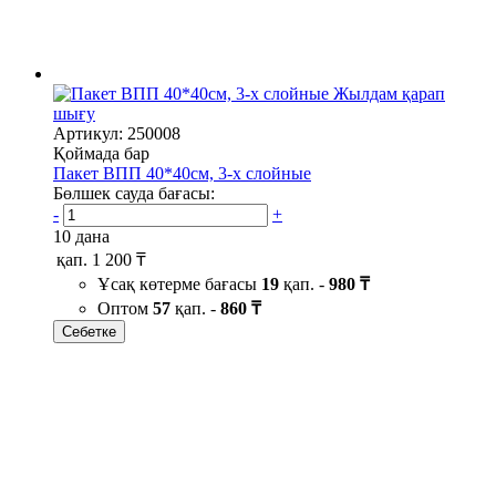
Жылдам қарап
шығу
Артикул: 250008
Қоймада бар
Пакет ВПП 40*40см, 3-х слойные
Бөлшек сауда бағасы:
-
+
10 дана
қап.
1 200 ₸
Ұсақ көтерме бағасы
19
қап. -
980 ₸
Оптом
57
қап. -
860 ₸
Себетке