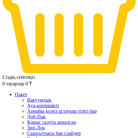
Сіздің себетіңіз
0
тауарлар
0
₸
Пакет
Вакуумдық
Ауа-көпіршікті
Арнайы қолға ұстауыш тілігі бар
Дой-Пак
Қоқыс салуға арналған
Зип-Лок
Сырғытпасы бар слайдер