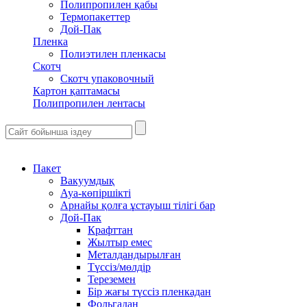
Полипропилен қабы
Термопакеттер
Дой-Пак
Пленка
Полиэтилен пленкасы
Скотч
Скотч упаковочный
Картон қаптамасы
Полипропилен лентасы
Пакет
Вакуумдық
Ауа-көпіршікті
Арнайы қолға ұстауыш тілігі бар
Дой-Пак
Крафттан
Жылтыр емес
Металдандырылған
Түссіз/мөлдір
Тереземен
Бір жағы түссіз пленкадан
Фольгадан