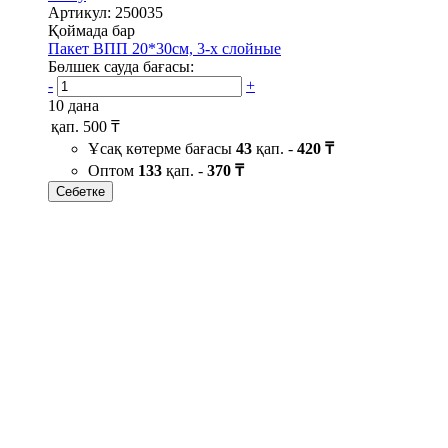
Артикул: 250035
Қоймада бар
Пакет ВПП 20*30см, 3-х слойные
Бөлшек сауда бағасы:
-
+
10 дана
қап.
500 ₸
Ұсақ көтерме бағасы
43
қап. -
420 ₸
Оптом
133
қап. -
370 ₸
Себетке