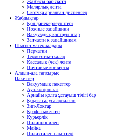
Жазбасы бар скотч
Малярлық лента
Скотчқа арналған диспенсер
Жабдықтар
Қол дәнекерлеуіштері
Ножные запайщики
Вакуумдық қаптауыштар
Запчасти к запайщикам
Шығын материалдары
Перчатки
Термоэтикеткалар
Кассалық (чек) лента
Почтовые конверты
Алдын-ала тапсырыс
Пакеттер
Вакуумдық пакеттер
Ауа-көпіршікті
Арнайы қолға ұстауыш тілігі бар
Қоқыс салуға арналған
Зип-Локтар
Крафт пакеттер
Курьерлік
Полипропилен
Майка
Полиэтилен пакеттері