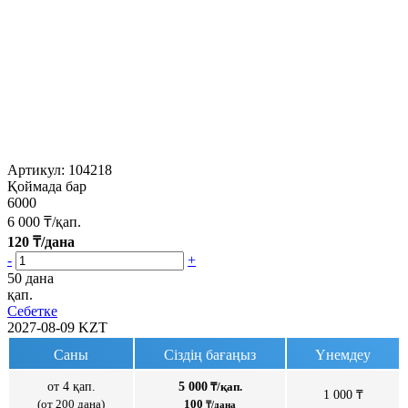
Артикул:
104218
Қоймада бар
6000
6 000
₸/қап.
120
₸/дана
-
+
50 дана
қап.
Себетке
2027-08-09
KZT
Саны
Сіздің бағаңыз
Үнемдеу
от 4 қап.
5 000
₸/қап.
1 000 ₸
(от 200 дана)
100
₸/дана