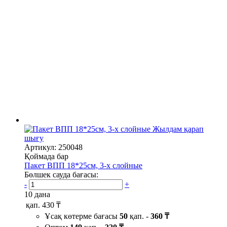
Жылдам қарап
шығу
Артикул: 250048
Қоймада бар
Пакет ВПП 18*25см, 3-х слойные
Бөлшек сауда бағасы:
-
+
10 дана
қап.
430 ₸
Ұсақ көтерме бағасы
50
қап. -
360 ₸