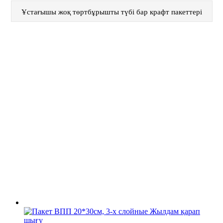
Ұстағышы жоқ төртбұрышты түбі бар крафт пакеттері
Жылдам қарап
шығу