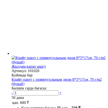
Жылдам қарап шығу
Артикул: 101020
Қоймада бар
Крафт пакет с прямоугольным дном 8*5*17см, 70 г/м2
(бурый)
Бөлшек сауда бағасы:
-
+
50 дана
қап.
600 ₸
Ұсақ көтерме бағасы
35
қап. -
550 ₸