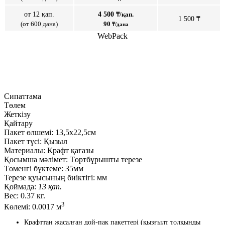
от 12 қап.
4 500
₸/қап.
1 500 ₸
(от 600 дана)
90
₸/дана
WebPack
Сипаттама
Төлем
Жеткізу
Қайтару
Пакет өлшемі:
13,5х22,5см
Пакет түсі:
Қызыл
Материалы:
Крафт қағазы
Қосымша мәлімет:
Төртбұрышты терезе
Төменгі бүктеме:
35мм
Терезе қуысының биіктігі:
мм
Қоймада:
13 қап.
Вес:
0.37 кг.
3
Көлемі:
0.0017 м
Крафттан жасалған дой-пак пакеттері (қызғылт толқынды