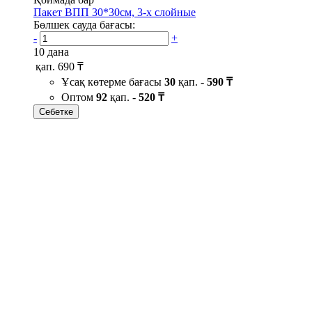
Пакет ВПП 30*30см, 3-х слойные
Бөлшек сауда бағасы:
-
+
10 дана
қап.
690 ₸
Ұсақ көтерме бағасы
30
қап. -
590 ₸
Оптом
92
қап. -
520 ₸
Себетке