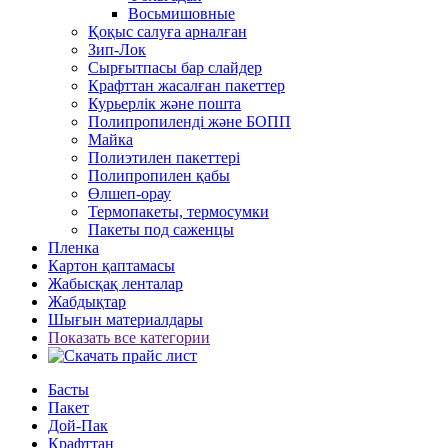
Восьмишовные
Қоқыс салуға арналған
Зип-Лок
Сырғытпасы бар слайдер
Крафттан жасалған пакеттер
Курьерлік және пошта
Полипропиленді және БОПП
Майка
Полиэтилен пакеттері
Полипропилен қабы
Өлшеп-орау
Термопакеты, термосумки
Пакеты под саженцы
Пленка
Картон қаптамасы
Жабысқақ ленталар
Жабдықтар
Шығын материалдары
Показать все категории
Басты
Пакет
Дой-Пак
Крафттан