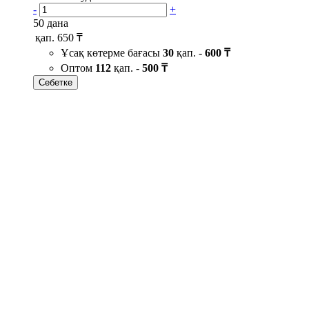
-
+
50 дана
қап.
650 ₸
Ұсақ көтерме бағасы
30
қап. -
600 ₸
Оптом
112
қап. -
500 ₸
Себетке