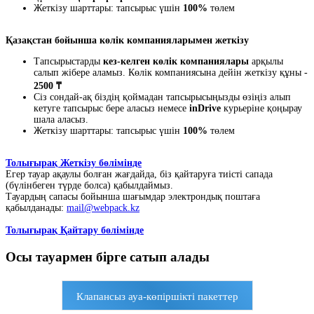
Жеткізу шарттары: тапсырыс үшін
100%
төлем
Қазақстан бойынша көлік компанияларымен жеткізу
Тапсырыстарды
кез-келген көлік компаниялары
арқылы
салып жібере аламыз. Көлік компаниясына дейін жеткізу құны -
2500 ₸
Сіз сондай-ақ біздің қоймадан тапсырысыңызды өзіңіз алып
кетуге тапсырыс бере аласыз немесе
inDrive
курьеріне қоңырау
шала аласыз.
Жеткізу шарттары: тапсырыс үшін
100%
төлем
Толығырақ Жеткізу бөлімінде
Егер тауар ақаулы болған жағдайда, біз қайтаруға тиісті сапада
(бүлінбеген түрде болса) қабылдаймыз.
Тауардың сапасы бойынша шағымдар электрондық поштаға
қабылданады:
mail@webpack.kz
Толығырақ Қайтару бөлімінде
Осы тауармен бірге сатып алады
Клапансыз ауа-көпіршікті пакеттер