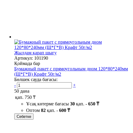
Жылдам қарап шығу
Артикул: 101190
Қоймада бар
Бумажный пакет с прямоугольным дном 120*80*240мм
(Ш*Г*В) Крафт 50г/м2
Бөлшек сауда бағасы:
-
+
50 дана
қап.
750 ₸
Ұсақ көтерме бағасы
30
қап. -
650 ₸
Оптом
82
қап. -
600 ₸
Себетке