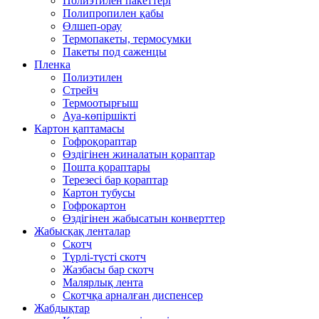
Полиэтилен пакеттері
Полипропилен қабы
Өлшеп-орау
Термопакеты, термосумки
Пакеты под саженцы
Пленка
Полиэтилен
Стрейч
Термоотырғыш
Ауа-көпіршікті
Картон қаптамасы
Гофроқораптар
Өздігінен жиналатын қораптар
Пошта қораптары
Терезесі бар қораптар
Картон тубусы
Гофрокартон
Өздігінен жабысатын конверттер
Жабысқақ ленталар
Скотч
Түрлі-түсті скотч
Жазбасы бар скотч
Малярлық лента
Скотчқа арналған диспенсер
Жабдықтар