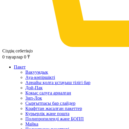
Сіздің себетіңіз
0
тауарлар
0
₸
Пакет
Вакуумдық
Ауа-көпіршікті
Арнайы қолға ұстауыш тілігі бар
Дой-Пак
Қоқыс салуға арналған
Зип-Лок
Сырғытпасы бар слайдер
Крафттан жасалған пакеттер
Курьерлік және пошта
Полипропиленді және БОПП
Майка