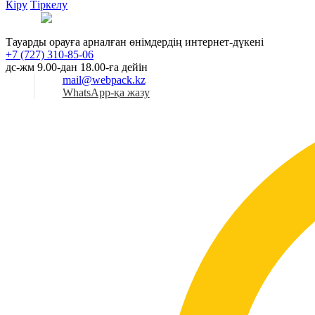
Кіру
Тіркелу
Қаз
Тауарды орауға арналған өнімдердің интернет-дүкені
+7 (727) 310-85-06
дс-жм 9.00-дан 18.00-ға дейін
mail@webpack.kz
WhatsApp-қа жазу