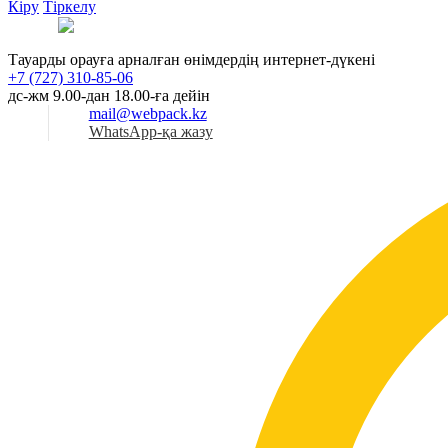
Кіру
Тіркелу
Қаз
Тауарды орауға арналған өнімдердің интернет-дүкені
+7 (727) 310-85-06
дс-жм 9.00-дан 18.00-ға дейін
mail@webpack.kz
WhatsApp-қа жазу