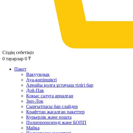
Сіздің себетіңіз
0
тауарлар
0
₸
Пакет
Вакуумдық
Ауа-көпіршікті
Арнайы қолға ұстауыш тілігі бар
Дой-Пак
Қоқыс салуға арналған
Зип-Лок
Сырғытпасы бар слайдер
Крафттан жасалған пакеттер
Курьерлік және пошта
Полипропиленді және БОПП
Майка