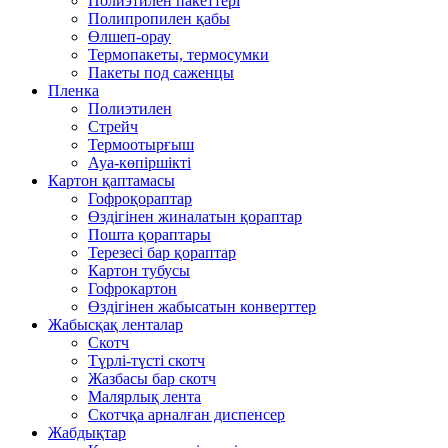
Полиэтилен пакеттері
Полипропилен қабы
Өлшеп-орау
Термопакеты, термосумки
Пакеты под саженцы
Пленка
Полиэтилен
Стрейч
Термоотырғыш
Ауа-көпіршікті
Картон қаптамасы
Гофроқораптар
Өздігінен жиналатын қораптар
Пошта қораптары
Терезесі бар қораптар
Картон тубусы
Гофрокартон
Өздігінен жабысатын конверттер
Жабысқақ ленталар
Скотч
Түрлі-түсті скотч
Жазбасы бар скотч
Малярлық лента
Скотчқа арналған диспенсер
Жабдықтар