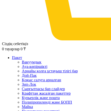
Сіздің себетіңіз
0
тауарлар
0
₸
Пакет
Вакуумдық
Ауа-көпіршікті
Арнайы қолға ұстауыш тілігі бар
Дой-Пак
Қоқыс салуға арналған
Зип-Лок
Сырғытпасы бар слайдер
Крафттан жасалған пакеттер
Курьерлік және пошта
Полипропиленді және БОПП
Майка