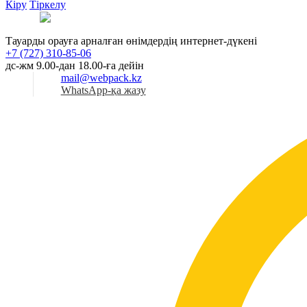
Кіру
Тіркелу
Қаз
Тауарды орауға арналған өнімдердің интернет-дүкені
+7 (727) 310-85-06
дс-жм 9.00-дан 18.00-ға дейін
mail@webpack.kz
WhatsApp-қа жазу