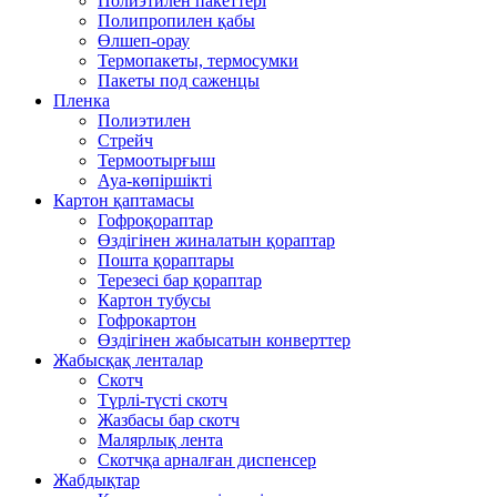
Полиэтилен пакеттері
Полипропилен қабы
Өлшеп-орау
Термопакеты, термосумки
Пакеты под саженцы
Пленка
Полиэтилен
Стрейч
Термоотырғыш
Ауа-көпіршікті
Картон қаптамасы
Гофроқораптар
Өздігінен жиналатын қораптар
Пошта қораптары
Терезесі бар қораптар
Картон тубусы
Гофрокартон
Өздігінен жабысатын конверттер
Жабысқақ ленталар
Скотч
Түрлі-түсті скотч
Жазбасы бар скотч
Малярлық лента
Скотчқа арналған диспенсер
Жабдықтар