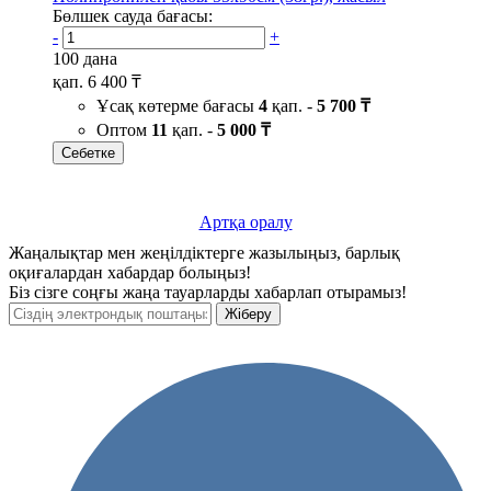
Бөлшек сауда бағасы:
-
+
100 дана
қап.
6 400 ₸
Ұсақ көтерме бағасы
4
қап. -
5 700 ₸
Оптом
11
қап. -
5 000 ₸
Себетке
Артқа оралу
Жаңалықтар мен жеңілдіктерге жазылыңыз, барлық
оқиғалардан хабардар болыңыз!
Біз сізге соңғы жаңа тауарларды хабарлап отырамыз!