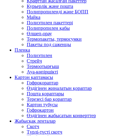
Крафттан жасалған пакеттер
Курьерлік және пошта
Полипропиленді және БОПП
Майка
Полиэтилен пакеттері
Полипропилен қабы
Өлшеп-орау
Термопакеты, термосумки
Пакеты под саженцы
Пленка
Полиэтилен
Стрейч
Термоотырғыш
Ауа-көпіршікті
Картон қаптамасы
Гофроқораптар
Өздігінен жиналатын қораптар
Пошта қораптары
Терезесі бар қораптар
Картон тубусы
Гофрокартон
Өздігінен жабысатын конверттер
Жабысқақ ленталар
Скотч
Түрлі-түсті скотч