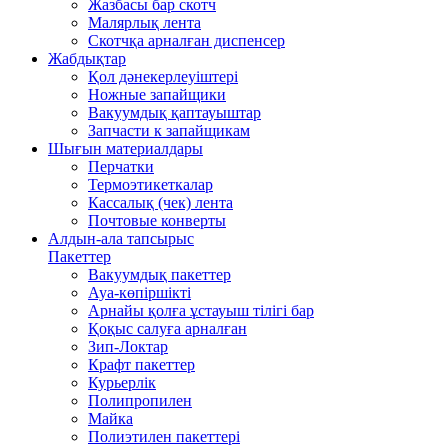
Жазбасы бар скотч
Малярлық лента
Скотчқа арналған диспенсер
Жабдықтар
Қол дәнекерлеуіштері
Ножные запайщики
Вакуумдық қаптауыштар
Запчасти к запайщикам
Шығын материалдары
Перчатки
Термоэтикеткалар
Кассалық (чек) лента
Почтовые конверты
Алдын-ала тапсырыс
Пакеттер
Вакуумдық пакеттер
Ауа-көпіршікті
Арнайы қолға ұстауыш тілігі бар
Қоқыс салуға арналған
Зип-Локтар
Крафт пакеттер
Курьерлік
Полипропилен
Майка
Полиэтилен пакеттері