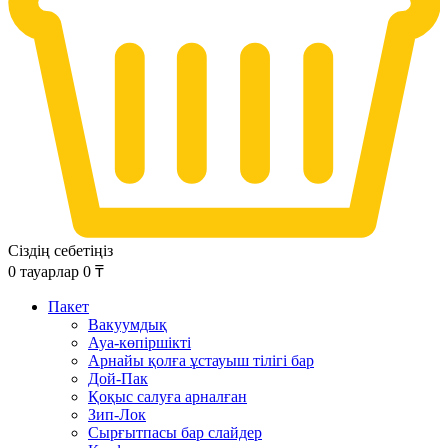
Сіздің себетіңіз
0
тауарлар
0
₸
Пакет
Вакуумдық
Ауа-көпіршікті
Арнайы қолға ұстауыш тілігі бар
Дой-Пак
Қоқыс салуға арналған
Зип-Лок
Сырғытпасы бар слайдер