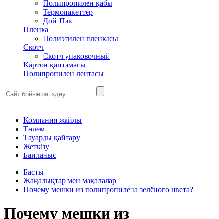
Полипропилен қабы
Термопакеттер
Дой-Пак
Пленка
Полиэтилен пленкасы
Скотч
Скотч упаковочный
Картон қаптамасы
Полипропилен лентасы
Компания жайлы
Төлем
Тауарды қайтару
Жеткізу
Байланыс
Басты
Жаңалықтар мен мақалалар
Почему мешки из полипропилена зелёного цвета?
Почему мешки из