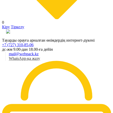
0
Кіру
Тіркелу
Қаз
Тауарды орауға арналған өнімдердің интернет-дүкені
+7 (727) 310-85-06
дс-жм 9.00-дан 18.00-ға дейін
mail@webpack.kz
WhatsApp-қа жазу