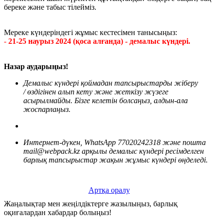
береке және табыс тілейміз.
Мереке күндеріндегі жұмыс кестесімен танысыңыз:
-
21-25 наурыз 2024 (қоса алғанда) - демалыс күндері.
Назар аударыңыз!
Демалыс күндері қоймадан тапсырыстарды ж
іберу
/
өздігінен
алып кету және жеткізу
жүзеге
асырылмайды. Бізге ке
летін болсаңыз
, алдын
-
ала
жоспарлаңыз.
Интернет-дүкен, WhatsApp 77020242318 және пошта
mail@webpack.kz арқылы демалыс күндері ресімделген
барлық тапсырыстар жақын жұмыс күндері өңделеді.
Артқа оралу
Жаңалықтар мен жеңілдіктерге жазылыңыз, барлық
оқиғалардан хабардар болыңыз!