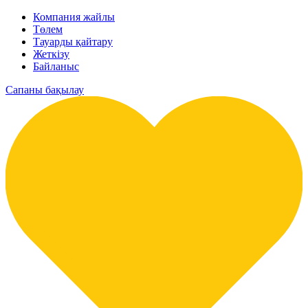
Компания жайлы
Төлем
Тауарды қайтару
Жеткізу
Байланыс
Сапаны бақылау