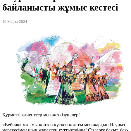
байланысты жұмыс кестесі
19 Марта 2024
Құрметті клиенттер мен жеткізушілер!
«Вебпак» ұжымы көптен күткен көктем мен жарқын Наурыз
мерекесімен шын жүректен құттықтайды! Сіздерге бақыт, бақ-