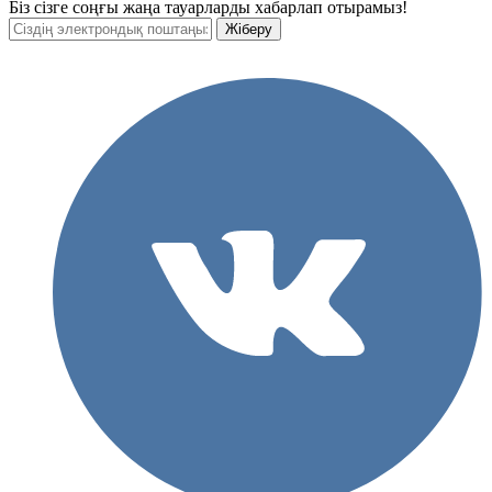
Біз сізге соңғы жаңа тауарларды хабарлап отырамыз!