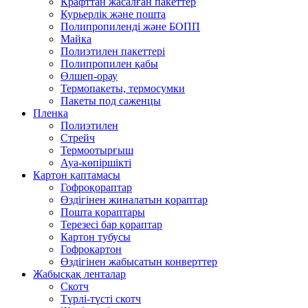
Крафттан жасалған пакеттер
Курьерлік және пошта
Полипропиленді және БОПП
Майка
Полиэтилен пакеттері
Полипропилен қабы
Өлшеп-орау
Термопакеты, термосумки
Пакеты под саженцы
Пленка
Полиэтилен
Стрейч
Термоотырғыш
Ауа-көпіршікті
Картон қаптамасы
Гофроқораптар
Өздігінен жиналатын қораптар
Пошта қораптары
Терезесі бар қораптар
Картон тубусы
Гофрокартон
Өздігінен жабысатын конверттер
Жабысқақ ленталар
Скотч
Түрлі-түсті скотч