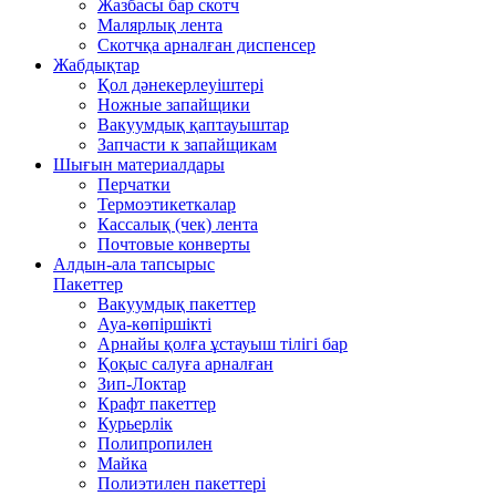
Жазбасы бар скотч
Малярлық лента
Скотчқа арналған диспенсер
Жабдықтар
Қол дәнекерлеуіштері
Ножные запайщики
Вакуумдық қаптауыштар
Запчасти к запайщикам
Шығын материалдары
Перчатки
Термоэтикеткалар
Кассалық (чек) лента
Почтовые конверты
Алдын-ала тапсырыс
Пакеттер
Вакуумдық пакеттер
Ауа-көпіршікті
Арнайы қолға ұстауыш тілігі бар
Қоқыс салуға арналған
Зип-Локтар
Крафт пакеттер
Курьерлік
Полипропилен
Майка
Полиэтилен пакеттері