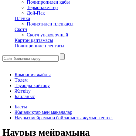
Полипропилен қабы
Термопакеттер
Дой-Пак
Пленка
Полиэтилен пленкасы
Скотч
Скотч упаковочный
Картон қаптамасы
Полипропилен лентасы
Компания жайлы
Төлем
Тауарды қайтару
Жеткізу
Байланыс
Басты
Жаңалықтар мен мақалалар
Наурыз мейрамына байланысты жұмыс кестесі
Наурыз мейрамына