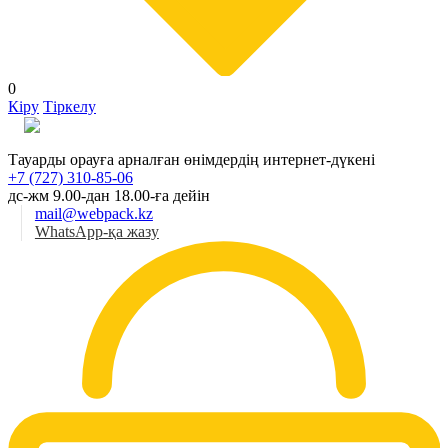
0
Кіру
Тіркелу
Қаз
Тауарды орауға арналған өнімдердің интернет-дүкені
+7 (727) 310-85-06
дс-жм 9.00-дан 18.00-ға дейін
mail@webpack.kz
WhatsApp-қа жазу