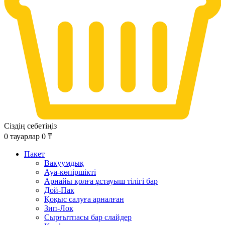
Сіздің себетіңіз
0
тауарлар
0
₸
Пакет
Вакуумдық
Ауа-көпіршікті
Арнайы қолға ұстауыш тілігі бар
Дой-Пак
Қоқыс салуға арналған
Зип-Лок
Сырғытпасы бар слайдер