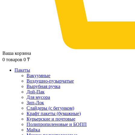
Ваша корзина
0
товаров
0
₸
Пакеты
Вакуумные
Воздушно-пузырчатые
Вырубная ручка
Дой-Пак
Для мусора
Зип-Лок
Слайдеры (с бегунком)
Крафт пакеты (бумажные)
Курьерские и почтовые
Полипропиленовые и БОПП
Майка