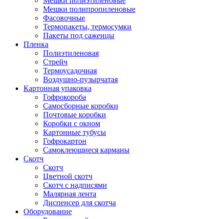
Мешки полиэтиленовые
Мешки полипропиленовые
Фасовочные
Термопакеты, термосумки
Пакеты под саженцы
Пленка
Полиэтиленовая
Стрейч
Термоусадочная
Воздушно-пузырчатая
Картонная упаковка
Гофрокороба
Самосборные коробки
Почтовые коробки
Коробки с окном
Картонные тубусы
Гофрокартон
Самоклеющиеся карманы
Скотч
Скотч
Цветной скотч
Скотч с надписями
Малярная лента
Диспенсер для скотча
Оборудование