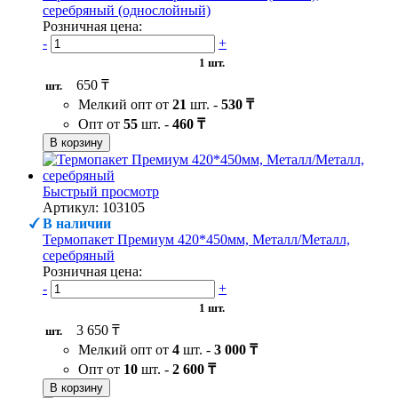
серебряный (однослойный)
Розничная цена:
-
+
1 шт.
650 ₸
шт.
Мелкий опт от
21
шт. -
530 ₸
Опт от
55
шт. -
460 ₸
В корзину
Быстрый просмотр
Артикул: 103105
В наличии
Термопакет Премиум 420*450мм, Металл/Металл,
серебряный
Розничная цена:
-
+
1 шт.
3 650 ₸
шт.
Мелкий опт от
4
шт. -
3 000 ₸
Опт от
10
шт. -
2 600 ₸
В корзину