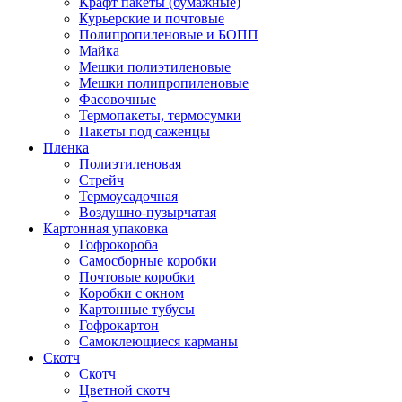
Крафт пакеты (бумажные)
Курьерские и почтовые
Полипропиленовые и БОПП
Майка
Мешки полиэтиленовые
Мешки полипропиленовые
Фасовочные
Термопакеты, термосумки
Пакеты под саженцы
Пленка
Полиэтиленовая
Стрейч
Термоусадочная
Воздушно-пузырчатая
Картонная упаковка
Гофрокороба
Самосборные коробки
Почтовые коробки
Коробки с окном
Картонные тубусы
Гофрокартон
Самоклеющиеся карманы
Скотч
Скотч
Цветной скотч