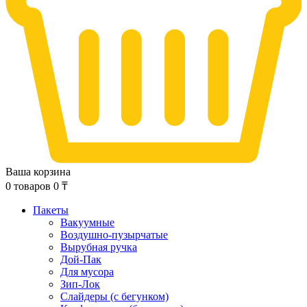
Ваша корзина
0
товаров
0
₸
Пакеты
Вакуумные
Воздушно-пузырчатые
Вырубная ручка
Дой-Пак
Для мусора
Зип-Лок
Слайдеры (с бегунком)