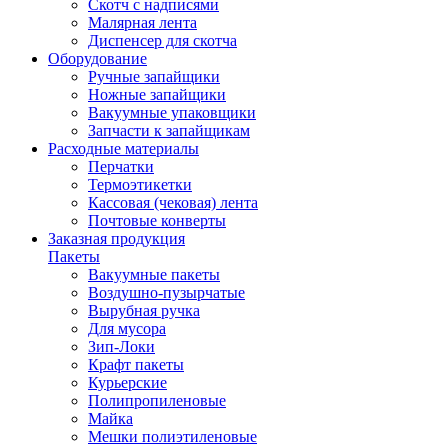
Скотч с надписями
Малярная лента
Диспенсер для скотча
Оборудование
Ручные запайщики
Ножные запайщики
Вакуумные упаковщики
Запчасти к запайщикам
Расходные материалы
Перчатки
Термоэтикетки
Кассовая (чековая) лента
Почтовые конверты
Заказная продукция
Пакеты
Вакуумные пакеты
Воздушно-пузырчатые
Вырубная ручка
Для мусора
Зип-Локи
Крафт пакеты
Курьерские
Полипропиленовые
Майка
Мешки полиэтиленовые