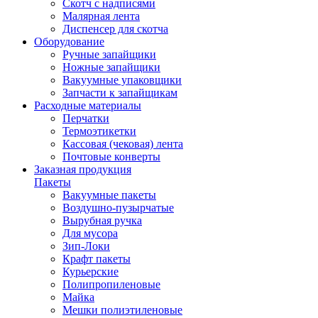
Скотч с надписями
Малярная лента
Диспенсер для скотча
Оборудование
Ручные запайщики
Ножные запайщики
Вакуумные упаковщики
Запчасти к запайщикам
Расходные материалы
Перчатки
Термоэтикетки
Кассовая (чековая) лента
Почтовые конверты
Заказная продукция
Пакеты
Вакуумные пакеты
Воздушно-пузырчатые
Вырубная ручка
Для мусора
Зип-Локи
Крафт пакеты
Курьерские
Полипропиленовые
Майка
Мешки полиэтиленовые