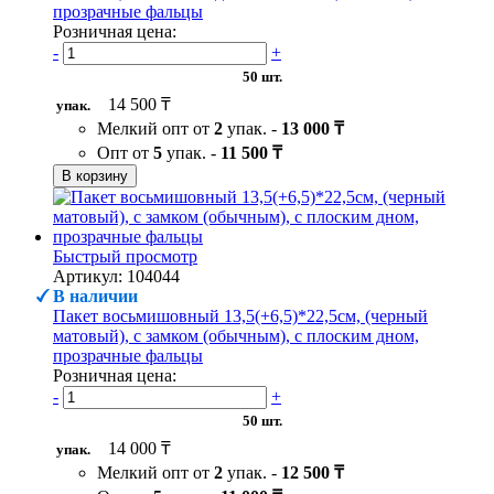
прозрачные фальцы
Розничная цена:
-
+
50 шт.
14 500 ₸
упак.
Мелкий опт от
2
упак. -
13 000 ₸
Опт от
5
упак. -
11 500 ₸
В корзину
Быстрый просмотр
Артикул: 104044
В наличии
Пакет восьмишовный 13,5(+6,5)*22,5см, (черный
матовый), с замком (обычным), с плоским дном,
прозрачные фальцы
Розничная цена:
-
+
50 шт.
14 000 ₸
упак.
Мелкий опт от
2
упак. -
12 500 ₸