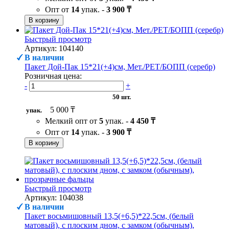
Опт от
14
упак. -
3 900 ₸
В корзину
Быстрый просмотр
Артикул: 104140
В наличии
Пакет Дой-Пак 15*21(+4)см, Мет./PET/БОПП (серебр)
Розничная цена:
-
+
50 шт.
5 000 ₸
упак.
Мелкий опт от
5
упак. -
4 450 ₸
Опт от
14
упак. -
3 900 ₸
В корзину
Быстрый просмотр
Артикул: 104038
В наличии
Пакет восьмишовный 13,5(+6,5)*22,5см, (белый
матовый), с плоским дном, с замком (обычным),