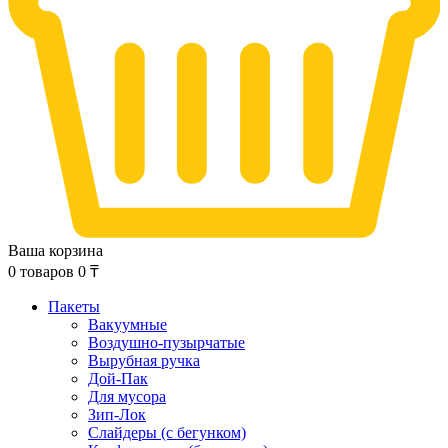
Ваша корзина
0
товаров
0
₸
Пакеты
Вакуумные
Воздушно-пузырчатые
Вырубная ручка
Дой-Пак
Для мусора
Зип-Лок
Слайдеры (с бегунком)