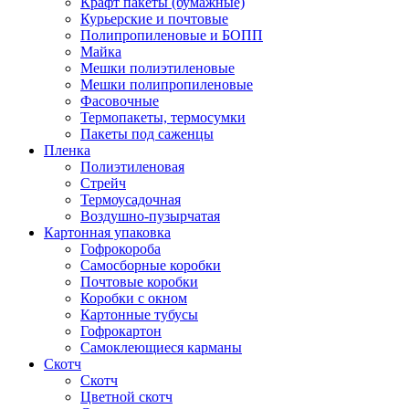
Крафт пакеты (бумажные)
Курьерские и почтовые
Полипропиленовые и БОПП
Майка
Мешки полиэтиленовые
Мешки полипропиленовые
Фасовочные
Термопакеты, термосумки
Пакеты под саженцы
Пленка
Полиэтиленовая
Стрейч
Термоусадочная
Воздушно-пузырчатая
Картонная упаковка
Гофрокороба
Самосборные коробки
Почтовые коробки
Коробки с окном
Картонные тубусы
Гофрокартон
Самоклеющиеся карманы
Скотч
Скотч
Цветной скотч