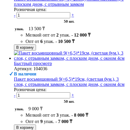
плоским дном, с отрывным замком
Розничная цена:
-
+
50 шт.
13 500 ₸
упак.
Мелкий опт от
2
упак. -
12 000 ₸
Опт от
6
упак. -
10 500 ₸
В корзину
Быстрый просмотр
Артикул: 104036
В наличии
Пакет восьмишовный 9(+6,5)*19см, (светлая бум.), 3
слоя, с отрывным замком, с плоским дном, с окном 4см
Розничная цена:
-
+
50 шт.
9 000 ₸
упак.
Мелкий опт от
3
упак. -
8 000 ₸
Опт от
9
упак. -
7 000 ₸
В корзину