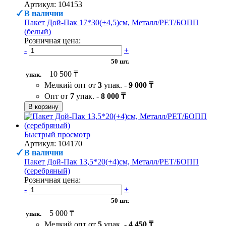
Артикул: 104153
В наличии
Пакет Дой-Пак 17*30(+4,5)см, Металл/PET/БОПП
(белый)
Розничная цена:
-
+
50 шт.
10 500 ₸
упак.
Мелкий опт от
3
упак. -
9 000 ₸
Опт от
7
упак. -
8 000 ₸
В корзину
Быстрый просмотр
Артикул: 104170
В наличии
Пакет Дой-Пак 13,5*20(+4)см, Металл/PET/БОПП
(серебряный)
Розничная цена:
-
+
50 шт.
5 000 ₸
упак.
Мелкий опт от
5
упак. -
4 450 ₸