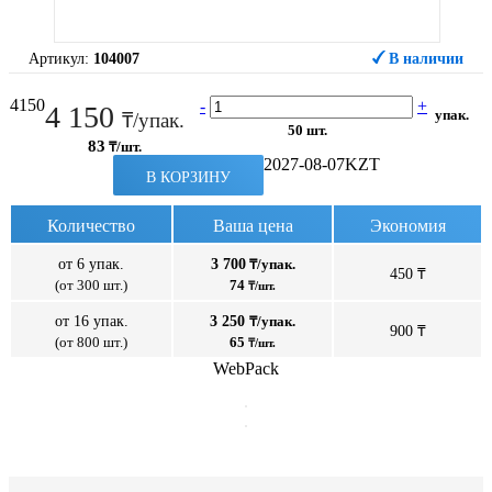
Артикул:
104007
В наличии
4150
-
+
4 150
упак.
₸/упак.
50 шт.
83
₸/шт.
2027-08-07
KZT
В КОРЗИНУ
Количество
Ваша цена
Экономия
от 6 упак.
3 700
₸/упак.
450 ₸
(от 300 шт.)
74
₸/шт.
от 16 упак.
3 250
₸/упак.
900 ₸
(от 800 шт.)
65
₸/шт.
WebPack