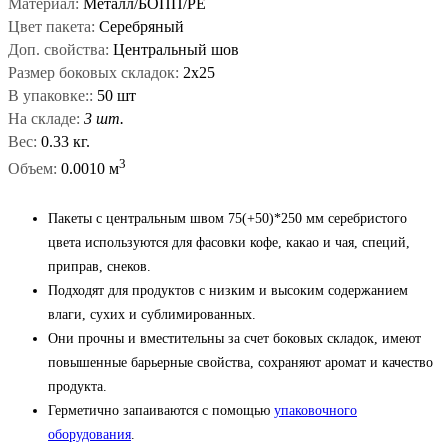
Материал:
Металл/БОПП/PE
Цвет пакета:
Серебряный
Доп. свойства:
Центральный шов
Размер боковых складок:
2х25
В упаковке::
50 шт
На складе:
3 шт.
Вес:
0.33 кг.
3
Объем:
0.0010 м
Пакеты с центральным швом 75(+50)*250 мм серебристого
цвета используются для фасовки кофе, какао и чая, специй,
приправ, снеков.
Подходят для продуктов с низким и высоким содержанием
влаги, сухих и сублимированных.
Они прочны и вместительны за счет боковых складок, имеют
повышенные барьерные свойства, сохраняют аромат и качество
продукта.
Герметично запаиваются с помощью
упаковочного
оборудования
.