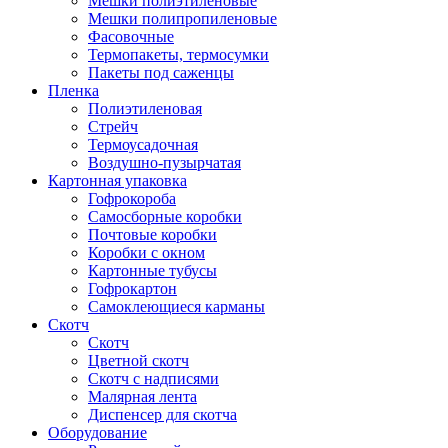
Мешки полиэтиленовые
Мешки полипропиленовые
Фасовочные
Термопакеты, термосумки
Пакеты под саженцы
Пленка
Полиэтиленовая
Стрейч
Термоусадочная
Воздушно-пузырчатая
Картонная упаковка
Гофрокороба
Самосборные коробки
Почтовые коробки
Коробки с окном
Картонные тубусы
Гофрокартон
Самоклеющиеся карманы
Скотч
Скотч
Цветной скотч
Скотч с надписями
Малярная лента
Диспенсер для скотча
Оборудование