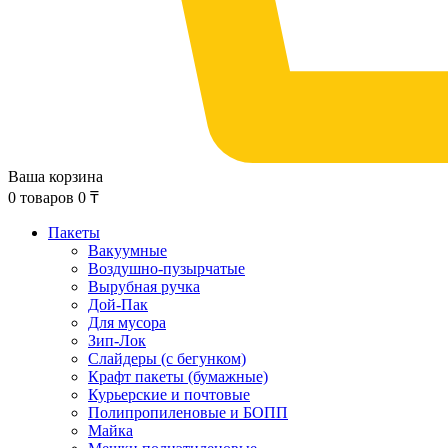
Ваша корзина
0
товаров
0
₸
Пакеты
Вакуумные
Воздушно-пузырчатые
Вырубная ручка
Дой-Пак
Для мусора
Зип-Лок
Слайдеры (с бегунком)
Крафт пакеты (бумажные)
Курьерские и почтовые
Полипропиленовые и БОПП
Майка