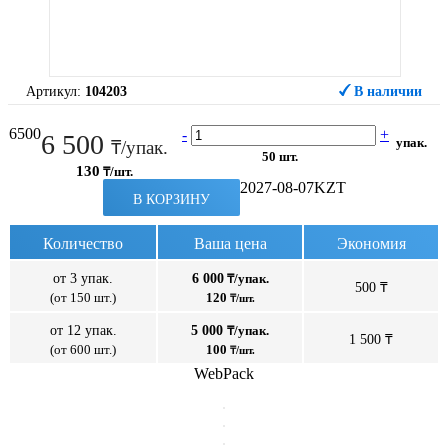
Артикул:
104203
В наличии
6500
-
+
6 500
упак.
₸/упак.
50 шт.
130
₸/шт.
2027-08-07
KZT
В КОРЗИНУ
Количество
Ваша цена
Экономия
от 3 упак.
6 000
₸/упак.
500 ₸
(от 150 шт.)
120
₸/шт.
от 12 упак.
5 000
₸/упак.
1 500 ₸
(от 600 шт.)
100
₸/шт.
WebPack