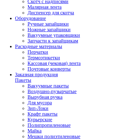
Скотч с надписями
Малярная лента
Диспенсер для скотча
Оборудование
Ручные запайщики
Ножные запайщики
Вакуумные упаковщики
Запчасти к запайщикам
Расходные материалы
Перчатки
Термоэтикетки
Кассовая (чековая) лента
Почтовые конверты
Заказная продукция
Пакеты
Вакуумные пакеты
Воздушно-пузырчатые
Вырубная ручка
Для мусора
Зип-Локи
Крафт пакеты
Курьерские
Полипропиленовые
Майка
Мешки полиэтиленовые