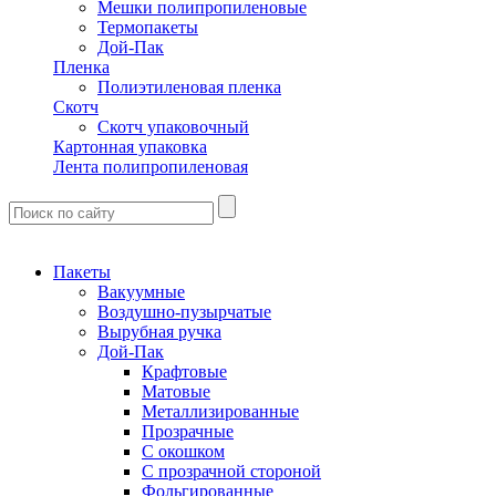
Мешки полипропиленовые
Термопакеты
Дой-Пак
Пленка
Полиэтиленовая пленка
Скотч
Скотч упаковочный
Картонная упаковка
Лента полипропиленовая
Пакеты
Вакуумные
Воздушно-пузырчатые
Вырубная ручка
Дой-Пак
Крафтовые
Матовые
Металлизированные
Прозрачные
С окошком
С прозрачной стороной
Фольгированные