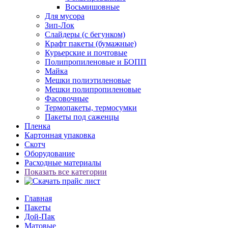
Восьмишовные
Для мусора
Зип-Лок
Слайдеры (с бегунком)
Крафт пакеты (бумажные)
Курьерские и почтовые
Полипропиленовые и БОПП
Майка
Мешки полиэтиленовые
Мешки полипропиленовые
Фасовочные
Термопакеты, термосумки
Пакеты под саженцы
Пленка
Картонная упаковка
Скотч
Оборудование
Расходные материалы
Показать все категории
Главная
Пакеты
Дой-Пак
Матовые