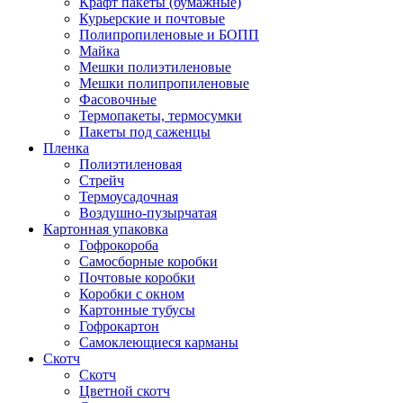
Крафт пакеты (бумажные)
Курьерские и почтовые
Полипропиленовые и БОПП
Майка
Мешки полиэтиленовые
Мешки полипропиленовые
Фасовочные
Термопакеты, термосумки
Пакеты под саженцы
Пленка
Полиэтиленовая
Стрейч
Термоусадочная
Воздушно-пузырчатая
Картонная упаковка
Гофрокороба
Самосборные коробки
Почтовые коробки
Коробки с окном
Картонные тубусы
Гофрокартон
Самоклеющиеся карманы
Скотч
Скотч
Цветной скотч