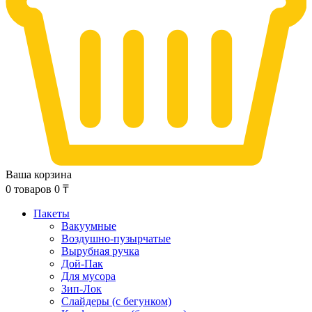
Ваша корзина
0
товаров
0
₸
Пакеты
Вакуумные
Воздушно-пузырчатые
Вырубная ручка
Дой-Пак
Для мусора
Зип-Лок
Слайдеры (с бегунком)