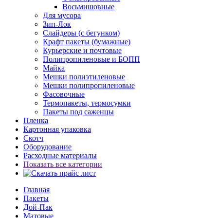
Восьмишовные
Для мусора
Зип-Лок
Слайдеры (с бегунком)
Крафт пакеты (бумажные)
Курьерские и почтовые
Полипропиленовые и БОПП
Майка
Мешки полиэтиленовые
Мешки полипропиленовые
Фасовочные
Термопакеты, термосумки
Пакеты под саженцы
Пленка
Картонная упаковка
Скотч
Оборудование
Расходные материалы
Показать все категории
Главная
Пакеты
Дой-Пак
Матовые