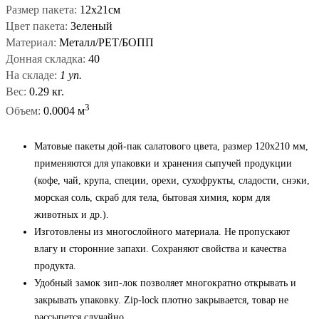
Размер пакета:
12x21см
Цвет пакета:
Зеленый
Материал:
Металл/PET/БОПП
Донная складка:
40
На складе:
1 уп.
Вес:
0.29 кг.
3
Объем:
0.0004 м
Матовые пакеты дой-пак салатового цвета, размер 120x210 мм,
применяются для упаковки и хранения сыпучей продукции
(кофе, чай, крупа, специи, орехи, сухофрукты, сладости, снэки,
морская соль, скраб для тела, бытовая химия, корм для
животных и др.).
Изготовлены из многослойного материала. Не пропускают
влагу и сторонние запахи. Сохраняют свойства и качества
продукта.
Удобный замок зип-лок позволяет многократно открывать и
закрывать упаковку. Zip-lock плотно закрывается, товар не
рассыпется случайно.