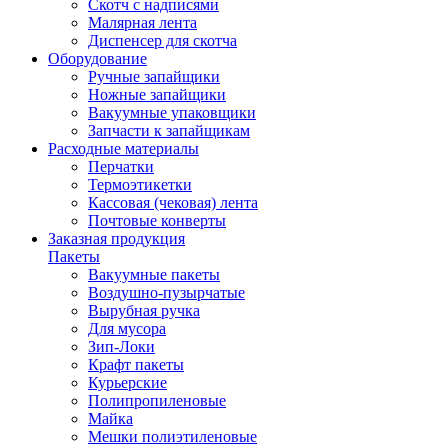
Скотч с надписями
Малярная лента
Диспенсер для скотча
Оборудование
Ручные запайщики
Ножные запайщики
Вакуумные упаковщики
Запчасти к запайщикам
Расходные материалы
Перчатки
Термоэтикетки
Кассовая (чековая) лента
Почтовые конверты
Заказная продукция
Пакеты
Вакуумные пакеты
Воздушно-пузырчатые
Вырубная ручка
Для мусора
Зип-Локи
Крафт пакеты
Курьерские
Полипропиленовые
Майка
Мешки полиэтиленовые