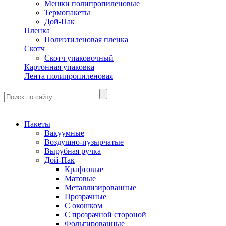
Мешки полипропиленовые
Термопакеты
Дой-Пак
Пленка
Полиэтиленовая пленка
Скотч
Скотч упаковочный
Картонная упаковка
Лента полипропиленовая
Пакеты
Вакуумные
Воздушно-пузырчатые
Вырубная ручка
Дой-Пак
Крафтовые
Матовые
Металлизированные
Прозрачные
С окошком
С прозрачной стороной
Фольгированные