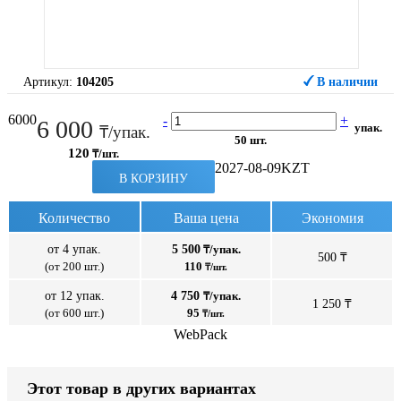
Артикул:
104205
В наличии
6000
-
+
6 000
упак.
₸/упак.
50 шт.
120
₸/шт.
2027-08-09
KZT
В КОРЗИНУ
Количество
Ваша цена
Экономия
от 4 упак.
5 500
₸/упак.
500 ₸
(от 200 шт.)
110
₸/шт.
от 12 упак.
4 750
₸/упак.
1 250 ₸
(от 600 шт.)
95
₸/шт.
WebPack
Этот товар в других вариантах