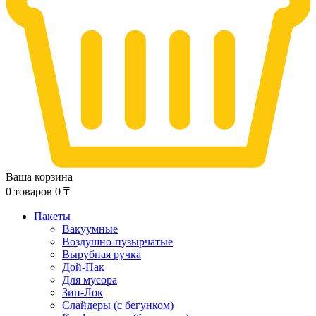
Ваша корзина
0
товаров
0
₸
Пакеты
Вакуумные
Воздушно-пузырчатые
Вырубная ручка
Дой-Пак
Для мусора
Зип-Лок
Слайдеры (с бегунком)