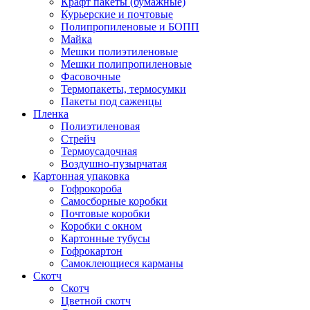
Крафт пакеты (бумажные)
Курьерские и почтовые
Полипропиленовые и БОПП
Майка
Мешки полиэтиленовые
Мешки полипропиленовые
Фасовочные
Термопакеты, термосумки
Пакеты под саженцы
Пленка
Полиэтиленовая
Стрейч
Термоусадочная
Воздушно-пузырчатая
Картонная упаковка
Гофрокороба
Самосборные коробки
Почтовые коробки
Коробки с окном
Картонные тубусы
Гофрокартон
Самоклеющиеся карманы
Скотч
Скотч
Цветной скотч