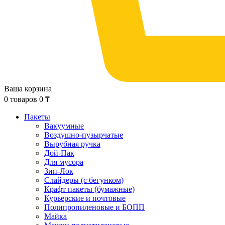
Ваша корзина
0
товаров
0
₸
Пакеты
Вакуумные
Воздушно-пузырчатые
Вырубная ручка
Дой-Пак
Для мусора
Зип-Лок
Слайдеры (с бегунком)
Крафт пакеты (бумажные)
Курьерские и почтовые
Полипропиленовые и БОПП
Майка