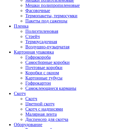
Мешки полиэтиленовые
Мешки полипропиленовые
Фасовочные
Термопакеты, термосумки
Пакеты под саженцы
Пленка
Полиэтиленовая
Стрейч
Термоусадочная
Воздушно-пузырчатая
Картонная упаковка
Гофрокороба
Самосборные коробки
Почтовые коробки
Коробки с окном
Картонные тубусы
Гофрокартон
Самоклеющиеся карманы
Скотч
Скотч
Цветной скотч
Скотч с надписями
Малярная лента
Диспенсер для скотча
Оборудование