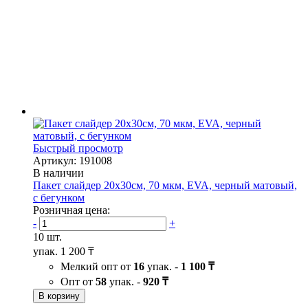
Быстрый просмотр
Артикул: 191008
В наличии
Пакет слайдер 20х30см, 70 мкм, EVA, черный матовый,
с бегунком
Розничная цена:
-
+
10 шт.
упак.
1 200 ₸
Мелкий опт от
16
упак. -
1 100 ₸
Опт от
58
упак. -
920 ₸
В корзину