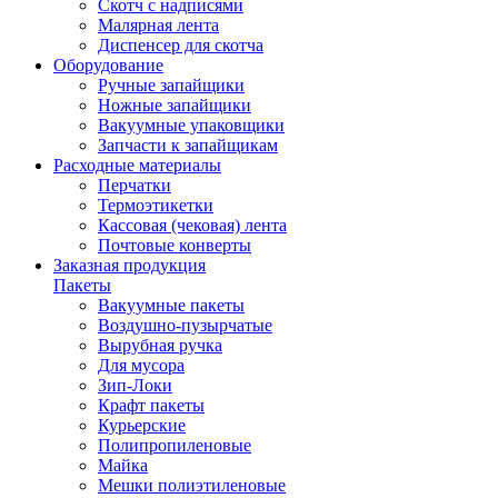
Скотч с надписями
Малярная лента
Диспенсер для скотча
Оборудование
Ручные запайщики
Ножные запайщики
Вакуумные упаковщики
Запчасти к запайщикам
Расходные материалы
Перчатки
Термоэтикетки
Кассовая (чековая) лента
Почтовые конверты
Заказная продукция
Пакеты
Вакуумные пакеты
Воздушно-пузырчатые
Вырубная ручка
Для мусора
Зип-Локи
Крафт пакеты
Курьерские
Полипропиленовые
Майка
Мешки полиэтиленовые