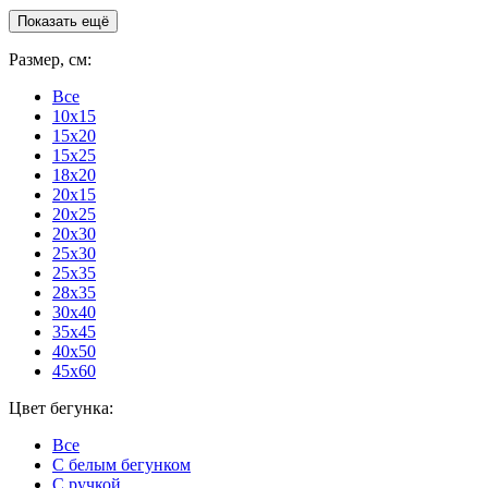
Показать ещё
Размер, см:
Все
10x15
15x20
15x25
18x20
20x15
20x25
20x30
25x30
25x35
28x35
30x40
35x45
40x50
45x60
Цвет бегунка:
Все
С белым бегунком
С ручкой