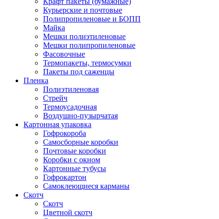
Крафт пакеты (бумажные)
Курьерские и почтовые
Полипропиленовые и БОПП
Майка
Мешки полиэтиленовые
Мешки полипропиленовые
Фасовочные
Термопакеты, термосумки
Пакеты под саженцы
Пленка
Полиэтиленовая
Стрейч
Термоусадочная
Воздушно-пузырчатая
Картонная упаковка
Гофрокороба
Самосборные коробки
Почтовые коробки
Коробки с окном
Картонные тубусы
Гофрокартон
Самоклеющиеся карманы
Скотч
Скотч
Цветной скотч