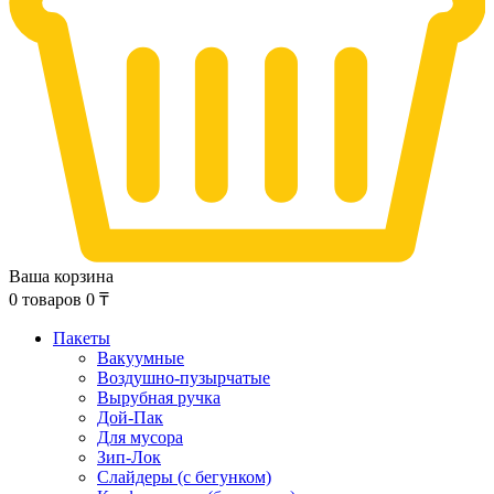
Ваша корзина
0
товаров
0
₸
Пакеты
Вакуумные
Воздушно-пузырчатые
Вырубная ручка
Дой-Пак
Для мусора
Зип-Лок
Слайдеры (с бегунком)