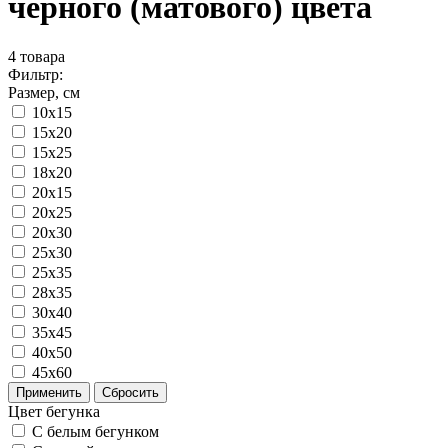
черного (матового) цвета
4
товара
Фильтр:
Размер, см
10x15
15x20
15x25
18x20
20x15
20x25
20x30
25x30
25x35
28x35
30x40
35x45
40x50
45x60
Применить
Сбросить
Цвет бегунка
С белым бегунком