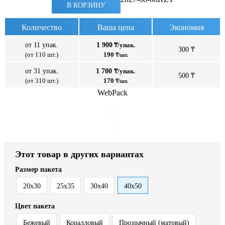
В КОРЗИНУ
Количество
Ваша цена
Экономия
от 11 упак.
1 900
₸/упак.
300 ₸
(от 110 шт.)
190
₸/шт.
от 31 упак.
1 700
₸/упак.
500 ₸
(от 310 шт.)
170
₸/шт.
WebPack
Этот товар в других вариантах
Размер пакета
20x30
25x35
30x40
40x50
Цвет пакета
Бежевый
Коралловый
Прозрачный (матовый)