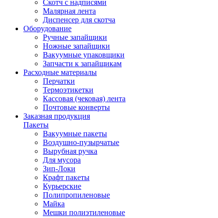
Скотч с надписями
Малярная лента
Диспенсер для скотча
Оборудование
Ручные запайщики
Ножные запайщики
Вакуумные упаковщики
Запчасти к запайщикам
Расходные материалы
Перчатки
Термоэтикетки
Кассовая (чековая) лента
Почтовые конверты
Заказная продукция
Пакеты
Вакуумные пакеты
Воздушно-пузырчатые
Вырубная ручка
Для мусора
Зип-Локи
Крафт пакеты
Курьерские
Полипропиленовые
Майка
Мешки полиэтиленовые