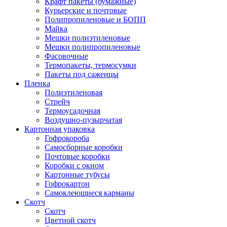
Крафт пакеты (бумажные)
Курьерские и почтовые
Полипропиленовые и БОПП
Майка
Мешки полиэтиленовые
Мешки полипропиленовые
Фасовочные
Термопакеты, термосумки
Пакеты под саженцы
Пленка
Полиэтиленовая
Стрейч
Термоусадочная
Воздушно-пузырчатая
Картонная упаковка
Гофрокороба
Самосборные коробки
Почтовые коробки
Коробки с окном
Картонные тубусы
Гофрокартон
Самоклеющиеся карманы
Скотч
Скотч
Цветной скотч