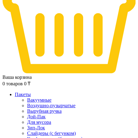
Ваша корзина
0
товаров
0
₸
Пакеты
Вакуумные
Воздушно-пузырчатые
Вырубная ручка
Дой-Пак
Для мусора
Зип-Лок
Слайдеры (с бегунком)