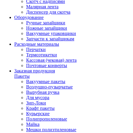
Скотч с надписями
Малярная лента
Диспенсер для скотча
Оборудование
Ручные запайщики
Ножные запайщики
Вакуумные упаковщики
Запчасти к запайщикам
Расходные материалы
Перчатки
Термоэтикетки
Кассовая (чековая) лента
Почтовые конверты
Заказная продукция
Пакеты
Вакуумные пакеты
Воздушно-пузырчатые
Вырубная ручка
Для мусора
Зип-Локи
Крафт пакеты
Курьерские
Полипропиленовые
Майка
Мешки полиэтиленовые