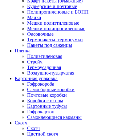
Крафт пакеты (бумажные)
Курьерские и почтовые
Полипропиленовые и БОПП
Майка
Мешки полиэтиленовые
Мешки полипропиленовые
Фасовочные
Термопакеты, термосумки
Пакеты под саженцы
Пленка
Полиэтиленовая
Стрейч
Термоусадочная
Воздушно-пузырчатая
Картонная упаковка
Гофрокороба
Самосборные коробки
Почтовые коробки
Коробки с окном
Картонные тубусы
Гофрокартон
Самоклеющиеся карманы
Скотч
Скотч
Цветной скотч