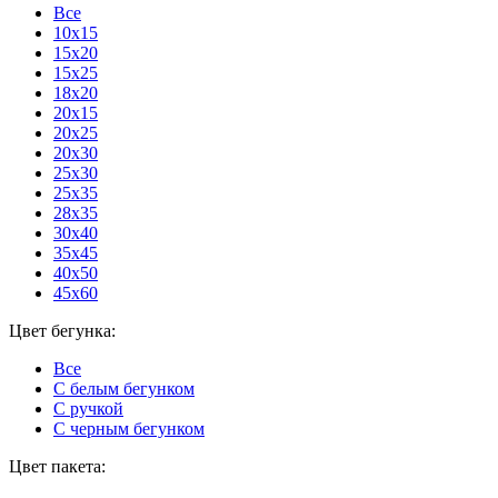
Все
10x15
15x20
15x25
18x20
20x15
20x25
20x30
25x30
25x35
28x35
30x40
35x45
40x50
45x60
Цвет бегунка:
Все
С белым бегунком
С ручкой
С черным бегунком
Цвет пакета: