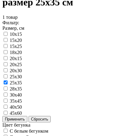
размер 25x35 см
1
товар
Фильтр:
Размер, см
10x15
15x20
15x25
18x20
20x15
20x25
20x30
25x30
25x35
28x35
30x40
35x45
40x50
45x60
Применить
Сбросить
Цвет бегунка
С белым бегунком