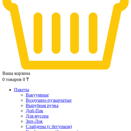
Ваша корзина
0
товаров
0
₸
Пакеты
Вакуумные
Воздушно-пузырчатые
Вырубная ручка
Дой-Пак
Для мусора
Зип-Лок
Слайдеры (с бегунком)