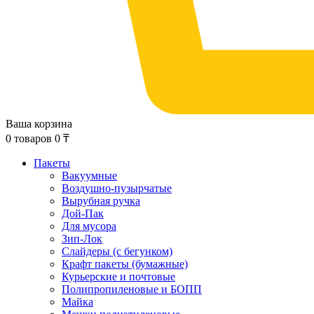
Ваша корзина
0
товаров
0
₸
Пакеты
Вакуумные
Воздушно-пузырчатые
Вырубная ручка
Дой-Пак
Для мусора
Зип-Лок
Слайдеры (с бегунком)
Крафт пакеты (бумажные)
Курьерские и почтовые
Полипропиленовые и БОПП
Майка