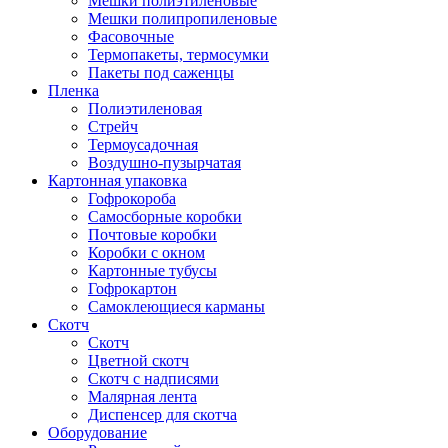
Мешки полиэтиленовые
Мешки полипропиленовые
Фасовочные
Термопакеты, термосумки
Пакеты под саженцы
Пленка
Полиэтиленовая
Стрейч
Термоусадочная
Воздушно-пузырчатая
Картонная упаковка
Гофрокороба
Самосборные коробки
Почтовые коробки
Коробки с окном
Картонные тубусы
Гофрокартон
Самоклеющиеся карманы
Скотч
Скотч
Цветной скотч
Скотч с надписями
Малярная лента
Диспенсер для скотча
Оборудование