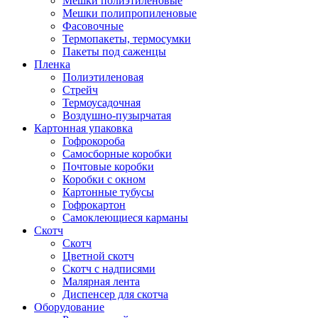
Мешки полиэтиленовые
Мешки полипропиленовые
Фасовочные
Термопакеты, термосумки
Пакеты под саженцы
Пленка
Полиэтиленовая
Стрейч
Термоусадочная
Воздушно-пузырчатая
Картонная упаковка
Гофрокороба
Самосборные коробки
Почтовые коробки
Коробки с окном
Картонные тубусы
Гофрокартон
Самоклеющиеся карманы
Скотч
Скотч
Цветной скотч
Скотч с надписями
Малярная лента
Диспенсер для скотча
Оборудование