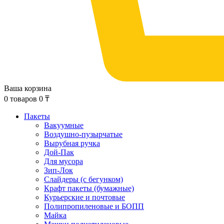
Ваша корзина
0
товаров
0
₸
Пакеты
Вакуумные
Воздушно-пузырчатые
Вырубная ручка
Дой-Пак
Для мусора
Зип-Лок
Слайдеры (с бегунком)
Крафт пакеты (бумажные)
Курьерские и почтовые
Полипропиленовые и БОПП
Майка