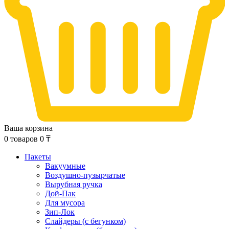
Ваша корзина
0
товаров
0
₸
Пакеты
Вакуумные
Воздушно-пузырчатые
Вырубная ручка
Дой-Пак
Для мусора
Зип-Лок
Слайдеры (с бегунком)