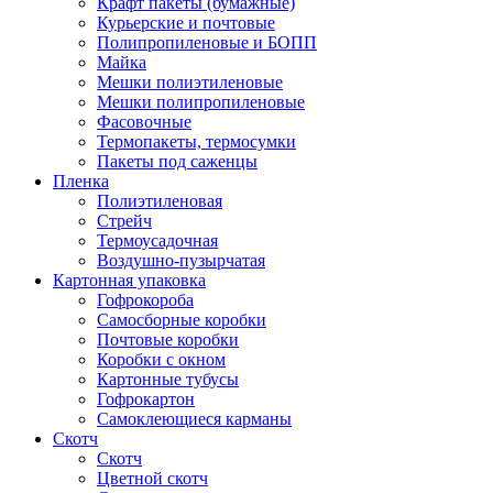
Крафт пакеты (бумажные)
Курьерские и почтовые
Полипропиленовые и БОПП
Майка
Мешки полиэтиленовые
Мешки полипропиленовые
Фасовочные
Термопакеты, термосумки
Пакеты под саженцы
Пленка
Полиэтиленовая
Стрейч
Термоусадочная
Воздушно-пузырчатая
Картонная упаковка
Гофрокороба
Самосборные коробки
Почтовые коробки
Коробки с окном
Картонные тубусы
Гофрокартон
Самоклеющиеся карманы
Скотч
Скотч
Цветной скотч