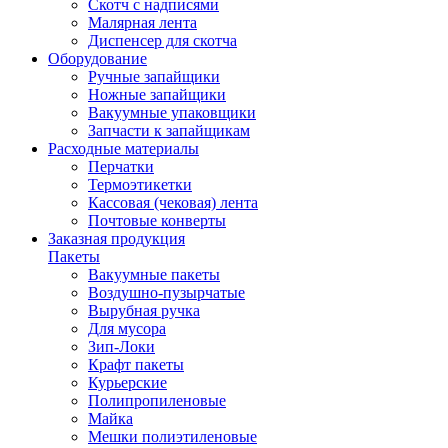
Скотч с надписями
Малярная лента
Диспенсер для скотча
Оборудование
Ручные запайщики
Ножные запайщики
Вакуумные упаковщики
Запчасти к запайщикам
Расходные материалы
Перчатки
Термоэтикетки
Кассовая (чековая) лента
Почтовые конверты
Заказная продукция
Пакеты
Вакуумные пакеты
Воздушно-пузырчатые
Вырубная ручка
Для мусора
Зип-Локи
Крафт пакеты
Курьерские
Полипропиленовые
Майка
Мешки полиэтиленовые