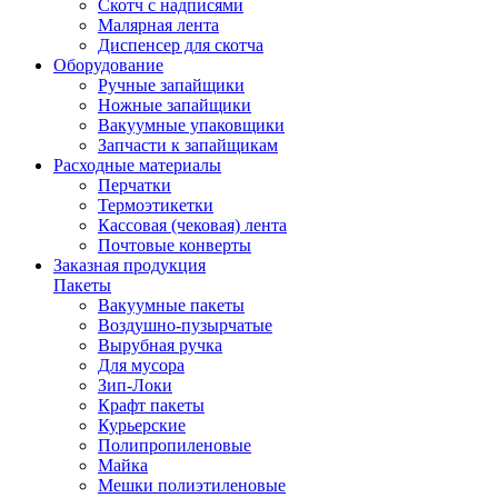
Скотч с надписями
Малярная лента
Диспенсер для скотча
Оборудование
Ручные запайщики
Ножные запайщики
Вакуумные упаковщики
Запчасти к запайщикам
Расходные материалы
Перчатки
Термоэтикетки
Кассовая (чековая) лента
Почтовые конверты
Заказная продукция
Пакеты
Вакуумные пакеты
Воздушно-пузырчатые
Вырубная ручка
Для мусора
Зип-Локи
Крафт пакеты
Курьерские
Полипропиленовые
Майка
Мешки полиэтиленовые