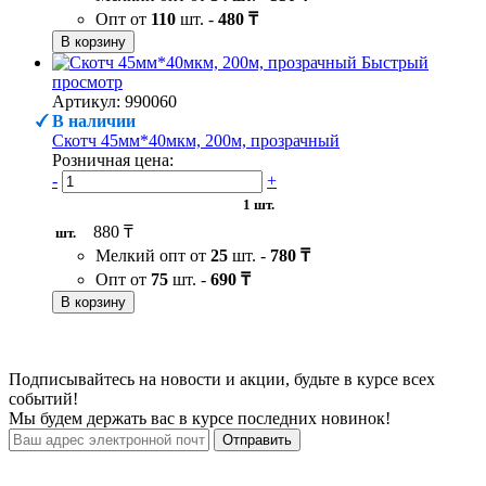
Опт от
110
шт. -
480 ₸
В корзину
Быстрый
просмотр
Артикул: 990060
В наличии
Скотч 45мм*40мкм, 200м, прозрачный
Розничная цена:
-
+
1 шт.
880 ₸
шт.
Мелкий опт от
25
шт. -
780 ₸
Опт от
75
шт. -
690 ₸
В корзину
Подписывайтесь на новости и акции, будьте в курсе всех
событий!
Мы будем держать вас в курсе последних новинок!