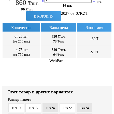
860
шт.
₸/шт.
10 шт.
86
₸/шт.
2027-08-07
KZT
В КОРЗИНУ
Количество
Ваша цена
Экономия
от 25 шт.
730
₸/шт.
130 ₸
(от 250 шт.)
73
₸/шт.
от 75 шт.
640
₸/шт.
220 ₸
(от 750 шт.)
64
₸/шт.
WebPack
Этот товар в других вариантах
Размер пакета
10x10
10x15
10x24
13x22
14x24