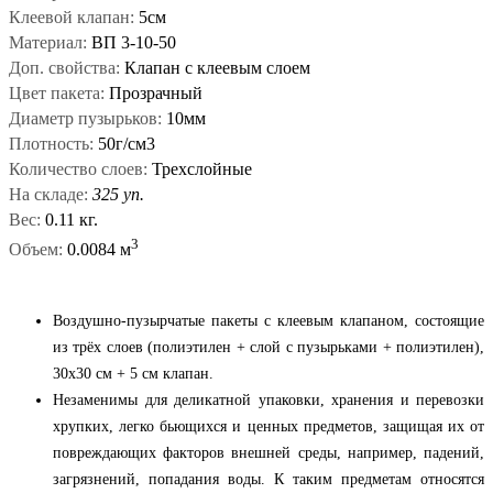
Клеевой клапан:
5см
Материал:
ВП 3-10-50
Доп. свойства:
Клапан с клеевым слоем
Цвет пакета:
Прозрачный
Диаметр пузырьков:
10мм
Плотность:
50г/см3
Количество слоев:
Трехслойные
На складе:
325 уп.
Вес:
0.11 кг.
3
Объем:
0.0084 м
Воздушно-пузырчатые пакеты с клеевым клапаном, состоящие
из трёх слоев (полиэтилен + слой с пузырьками + полиэтилен),
30x30 см + 5 см клапан.
Незаменимы для деликатной упаковки, хранения и перевозки
хрупких, легко бьющихся и ценных предметов, защищая их от
повреждающих факторов внешней среды, например, падений,
загрязнений, попадания воды. К таким предметам относятся