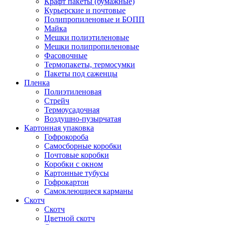
Крафт пакеты (бумажные)
Курьерские и почтовые
Полипропиленовые и БОПП
Майка
Мешки полиэтиленовые
Мешки полипропиленовые
Фасовочные
Термопакеты, термосумки
Пакеты под саженцы
Пленка
Полиэтиленовая
Стрейч
Термоусадочная
Воздушно-пузырчатая
Картонная упаковка
Гофрокороба
Самосборные коробки
Почтовые коробки
Коробки с окном
Картонные тубусы
Гофрокартон
Самоклеющиеся карманы
Скотч
Скотч
Цветной скотч