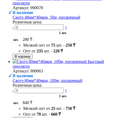
просмотр
Артикул: 990078
В наличии
Скотч 48мм*40мкм, 50м, прозрачный
Розничная цена:
-
+
1 шт.
280 ₸
шт.
Мелкий опт от
75
шт. -
250 ₸
Опт от
235
шт. -
220 ₸
В корзину
Быстрый
просмотр
Артикул: 990063
В наличии
Скотч 80мм*40мкм, 100м, прозрачный
Розничная цена:
-
+
1 шт.
840 ₸
шт.
Мелкий опт от
25
шт. -
750 ₸
Опт от
79
шт. -
660 ₸