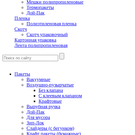
Мешки полипропиленовые
Термопакеты
Дой-Пак
Пленка
Полиэтиленовая пленка
Скотч
Скотч упаковочный
Картонная упаковка
Лента полипропиленовая
Пакеты
Вакуумные
Воздушно-пузырчатые
Без клапана
С клеевым клапаном
Крафтовые
Вырубная ручка
Дой-Пак
Для мусора
Зип-Лок
Слайдеры (с бегунком)
Крафт пакеты (бумажные)