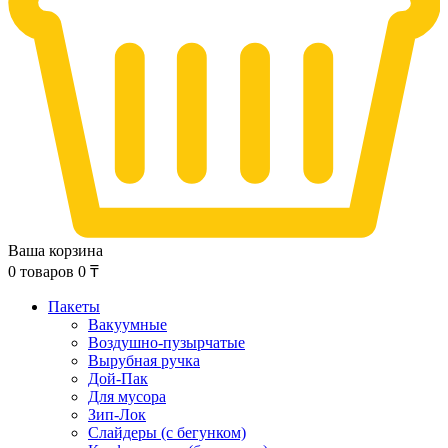
Ваша корзина
0
товаров
0
₸
Пакеты
Вакуумные
Воздушно-пузырчатые
Вырубная ручка
Дой-Пак
Для мусора
Зип-Лок
Слайдеры (с бегунком)