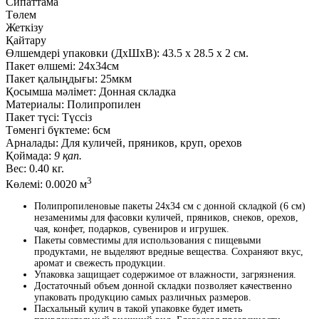
Сипаттама
Төлем
Жеткізу
Қайтару
Өлшемдері упаковки (ДxШxВ):
43.5
x
28.5
x
2 см.
Пакет өлшемі:
24x34см
Пакет қалыңдығы:
25мкм
Қосымша мәлімет:
Донная складка
Материалы:
Полипропилен
Пакет түсі:
Түссіз
Төменгі бүктеме:
6см
Арналады:
Для куличей, пряников, круп, орехов
Қоймада:
9 қап.
Вес:
0.40 кг.
3
Көлемі:
0.0020 м
Полипропиленовые пакеты 24x34 см с донной складкой (6 см)
незаменимы для фасовки куличей, пряников, снеков, орехов,
чая, конфет, подарков, сувениров и игрушек.
Пакеты совместимы для использования с пищевыми
продуктами, не выделяют вредные вещества. Сохраняют вкус,
аромат и свежесть продукции.
Упаковка защищает содержимое от влажности, загрязнения.
Достаточный объем донной складки позволяет качественно
упаковать продукцию самых различных размеров.
Пасхальный кулич в такой упаковке будет иметь