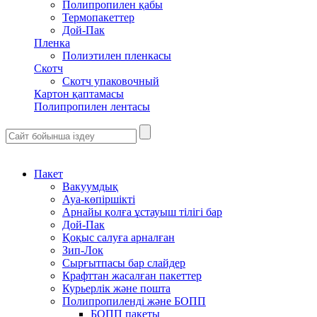
Полипропилен қабы
Термопакеттер
Дой-Пак
Пленка
Полиэтилен пленкасы
Скотч
Скотч упаковочный
Картон қаптамасы
Полипропилен лентасы
Пакет
Вакуумдық
Ауа-көпіршікті
Арнайы қолға ұстауыш тілігі бар
Дой-Пак
Қоқыс салуға арналған
Зип-Лок
Сырғытпасы бар слайдер
Крафттан жасалған пакеттер
Курьерлік және пошта
Полипропиленді және БОПП
БОПП пакеты