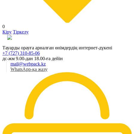
0
Кіру
Тіркелу
Қаз
Тауарды орауға арналған өнімдердің интернет-дүкені
+7 (727) 310-85-06
дс-жм 9.00-дан 18.00-ға дейін
mail@webpack.kz
WhatsApp-қа жазу