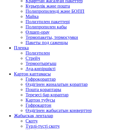
Крафттан жасалған пакеттер
Курьерлік және пошта
Полипропиленді және БОПП
Майка
Полиэтилен пакеттері
Полипропилен қабы
Өлшеп-орау
Термопакеты, термосумки
Пакеты под саженцы
Пленка
Полиэтилен
Стрейч
Термоотырғыш
Ауа-көпіршікті
Картон қаптамасы
Гофроқораптар
Өздігінен жиналатын қораптар
Пошта қораптары
Терезесі бар қораптар
Картон тубусы
Гофрокартон
Өздігінен жабысатын конверттер
Жабысқақ ленталар
Скотч
Түрлі-түсті скотч