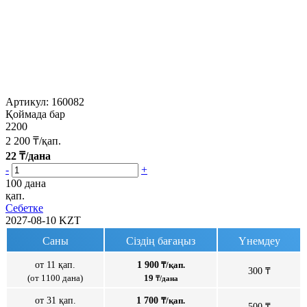
Артикул:
160082
Қоймада бар
2200
2 200
₸/қап.
22
₸/дана
-
+
100 дана
қап.
Себетке
2027-08-10
KZT
Саны
Сіздің бағаңыз
Үнемдеу
от 11 қап.
1 900
₸/қап.
300 ₸
(от 1100 дана)
19
₸/дана
от 31 қап.
1 700
₸/қап.
500 ₸