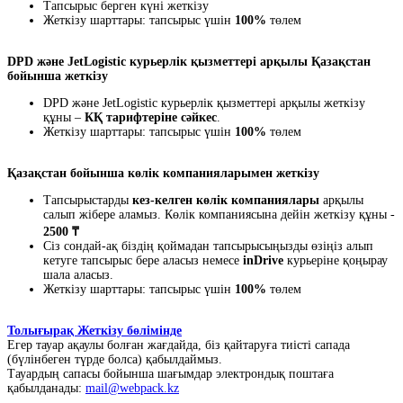
Тапсырыс берген күні жеткізу
Жеткізу шарттары: тапсырыс үшін
100%
төлем
DPD және JetLogistic курьерлік қызметтері арқылы Қазақстан
бойынша жеткізу
DPD және JetLogistic курьерлік қызметтері арқылы жеткізу
құны –
КҚ тарифтеріне сәйкес
.
Жеткізу шарттары: тапсырыс үшін
100%
төлем
Қазақстан бойынша көлік компанияларымен жеткізу
Тапсырыстарды
кез-келген көлік компаниялары
арқылы
салып жібере аламыз. Көлік компаниясына дейін жеткізу құны -
2500 ₸
Сіз сондай-ақ біздің қоймадан тапсырысыңызды өзіңіз алып
кетуге тапсырыс бере аласыз немесе
inDrive
курьеріне қоңырау
шала аласыз.
Жеткізу шарттары: тапсырыс үшін
100%
төлем
Толығырақ Жеткізу бөлімінде
Егер тауар ақаулы болған жағдайда, біз қайтаруға тиісті сапада
(бүлінбеген түрде болса) қабылдаймыз.
Тауардың сапасы бойынша шағымдар электрондық поштаға
қабылданады:
mail@webpack.kz