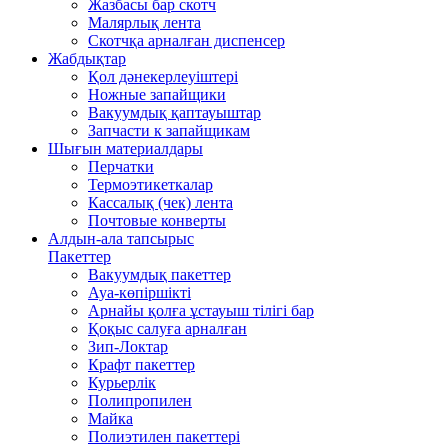
Жазбасы бар скотч
Малярлық лента
Скотчқа арналған диспенсер
Жабдықтар
Қол дәнекерлеуіштері
Ножные запайщики
Вакуумдық қаптауыштар
Запчасти к запайщикам
Шығын материалдары
Перчатки
Термоэтикеткалар
Кассалық (чек) лента
Почтовые конверты
Алдын-ала тапсырыс
Пакеттер
Вакуумдық пакеттер
Ауа-көпіршікті
Арнайы қолға ұстауыш тілігі бар
Қоқыс салуға арналған
Зип-Локтар
Крафт пакеттер
Курьерлік
Полипропилен
Майка
Полиэтилен пакеттері