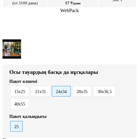
(от 3100 дана)
17
₸/дана
WebPack
Осы тауардың басқа да нұсқалары
Пакет өлшемі
15x25
21x31
24x34
28x35
30x36,5
40x55
Пакет қалыңдығы
25