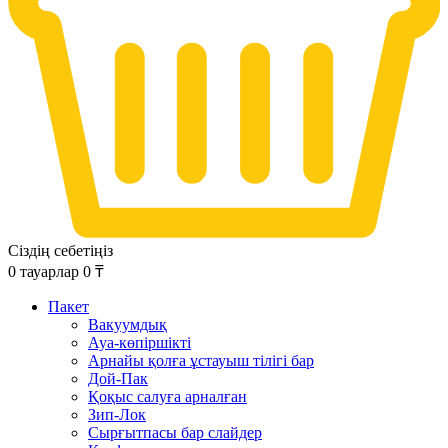
Сіздің себетіңіз
0
тауарлар
0
₸
Пакет
Вакуумдық
Ауа-көпіршікті
Арнайы қолға ұстауыш тілігі бар
Дой-Пак
Қоқыс салуға арналған
Зип-Лок
Сырғытпасы бар слайдер