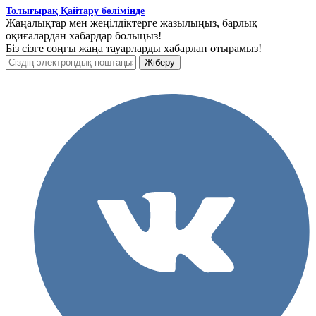
Толығырақ Қайтару бөлімінде
Жаңалықтар мен жеңілдіктерге жазылыңыз, барлық
оқиғалардан хабардар болыңыз!
Біз сізге соңғы жаңа тауарларды хабарлап отырамыз!