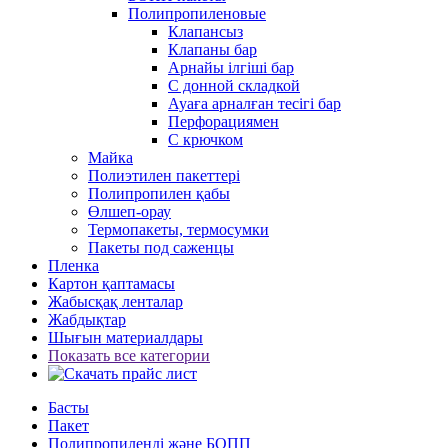
Полипропиленовые
Клапансыз
Клапаны бар
Арнайы ілгіші бар
С донной складкой
Ауаға арналған тесігі бар
Перфорациямен
С крючком
Майка
Полиэтилен пакеттері
Полипропилен қабы
Өлшеп-орау
Термопакеты, термосумки
Пакеты под саженцы
Пленка
Картон қаптамасы
Жабысқақ ленталар
Жабдықтар
Шығын материалдары
Показать все категории
Басты
Пакет
Полипропиленді және БОПП