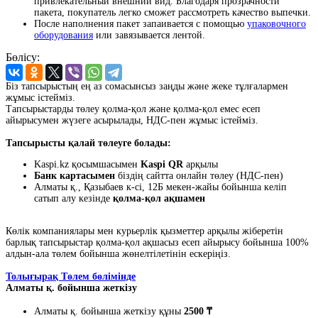
привлекательный внешний вид. Благодаря прозрачности
пакета, покупатель легко сможет рассмотреть качество выпечки.
После наполнения пакет запаивается с помощью
упаковочного
оборудования
или завязывается лентой.
Бөлісу:
Біз тапсырыстың ең аз сомасынсыз заңды және жеке тұлғалармен
жұмыс істейміз.
Тапсырыстарды төлеу қолма-қол және қолма-қол емес есеп
айырысумен жүзеге асырылады, НДС-пен жұмыс істейміз.
Тапсырысты қалай төлеуге болады:
Kaspi.kz қосымшасымен
Kaspi QR
арқылы
Банк картасымен
біздің сайтта онлайн төлеу (НДС-пен)
Алматы қ., Қазыбаев к-сі, 12Б мекен-жайы бойынша келіп
сатып алу кезінде
қолма-қол ақшамен
Көлік компаниялары мен курьерлік қызметтер арқылы жіберетін
барлық тапсырыстар қолма-қол ақшасыз есеп айырысу бойынша 100%
алдын-ала төлем бойынша жөнелтілетінін ескеріңіз.
Толығырақ Төлем бөлімінде
Алматы қ. бойынша жеткізу
Алматы қ. бойынша жеткізу құны
2500 ₸