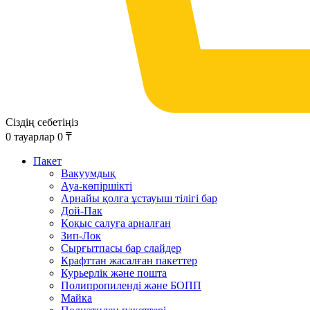
Сіздің себетіңіз
0
тауарлар
0
₸
Пакет
Вакуумдық
Ауа-көпіршікті
Арнайы қолға ұстауыш тілігі бар
Дой-Пак
Қоқыс салуға арналған
Зип-Лок
Сырғытпасы бар слайдер
Крафттан жасалған пакеттер
Курьерлік және пошта
Полипропиленді және БОПП
Майка