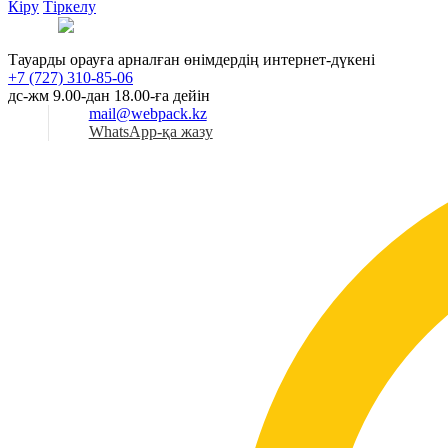
Кіру
Тіркелу
Қаз
Тауарды орауға арналған өнімдердің интернет-дүкені
+7 (727) 310-85-06
дс-жм 9.00-дан 18.00-ға дейін
mail@webpack.kz
WhatsApp-қа жазу