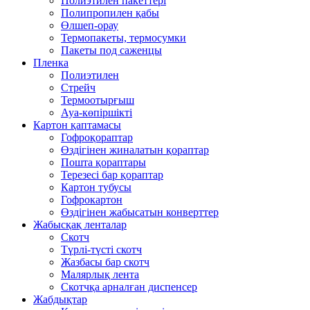
Полиэтилен пакеттері
Полипропилен қабы
Өлшеп-орау
Термопакеты, термосумки
Пакеты под саженцы
Пленка
Полиэтилен
Стрейч
Термоотырғыш
Ауа-көпіршікті
Картон қаптамасы
Гофроқораптар
Өздігінен жиналатын қораптар
Пошта қораптары
Терезесі бар қораптар
Картон тубусы
Гофрокартон
Өздігінен жабысатын конверттер
Жабысқақ ленталар
Скотч
Түрлі-түсті скотч
Жазбасы бар скотч
Малярлық лента
Скотчқа арналған диспенсер
Жабдықтар