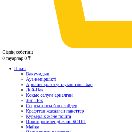
Сіздің себетіңіз
0
тауарлар
0
₸
Пакет
Вакуумдық
Ауа-көпіршікті
Арнайы қолға ұстауыш тілігі бар
Дой-Пак
Қоқыс салуға арналған
Зип-Лок
Сырғытпасы бар слайдер
Крафттан жасалған пакеттер
Курьерлік және пошта
Полипропиленді және БОПП
Майка