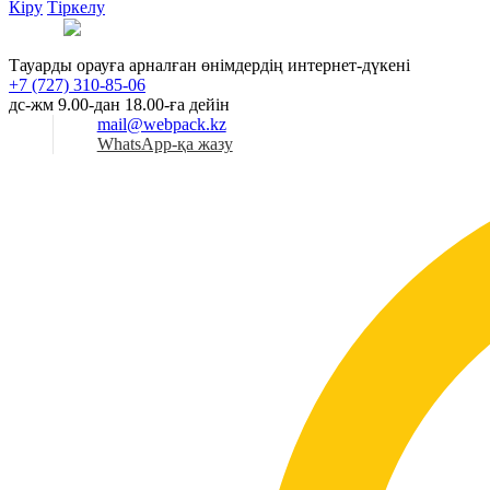
Кіру
Тіркелу
Қаз
Тауарды орауға арналған өнімдердің интернет-дүкені
+7 (727) 310-85-06
дс-жм 9.00-дан 18.00-ға дейін
mail@webpack.kz
WhatsApp-қа жазу