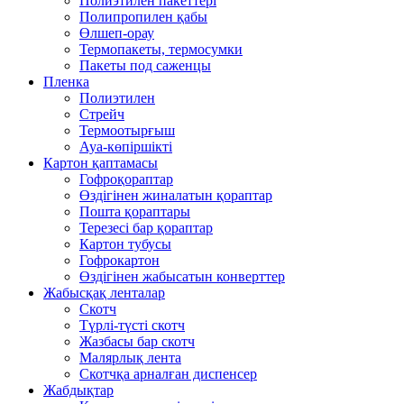
Полиэтилен пакеттері
Полипропилен қабы
Өлшеп-орау
Термопакеты, термосумки
Пакеты под саженцы
Пленка
Полиэтилен
Стрейч
Термоотырғыш
Ауа-көпіршікті
Картон қаптамасы
Гофроқораптар
Өздігінен жиналатын қораптар
Пошта қораптары
Терезесі бар қораптар
Картон тубусы
Гофрокартон
Өздігінен жабысатын конверттер
Жабысқақ ленталар
Скотч
Түрлі-түсті скотч
Жазбасы бар скотч
Малярлық лента
Скотчқа арналған диспенсер
Жабдықтар