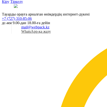
Кіру
Тіркелу
Қаз
Тауарды орауға арналған өнімдердің интернет-дүкені
+7 (727) 310-85-06
дс-жм 9.00-дан 18.00-ға дейін
mail@webpack.kz
WhatsApp-қа жазу