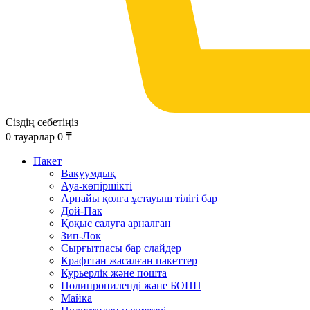
Сіздің себетіңіз
0
тауарлар
0
₸
Пакет
Вакуумдық
Ауа-көпіршікті
Арнайы қолға ұстауыш тілігі бар
Дой-Пак
Қоқыс салуға арналған
Зип-Лок
Сырғытпасы бар слайдер
Крафттан жасалған пакеттер
Курьерлік және пошта
Полипропиленді және БОПП
Майка