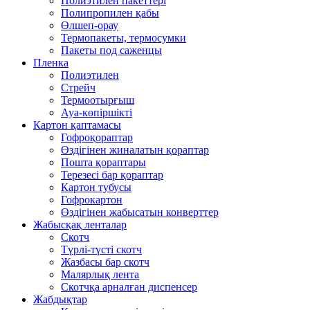
Полиэтилен пакеттері
Полипропилен қабы
Өлшеп-орау
Термопакеты, термосумки
Пакеты под саженцы
Пленка
Полиэтилен
Стрейч
Термоотырғыш
Ауа-көпіршікті
Картон қаптамасы
Гофроқораптар
Өздігінен жиналатын қораптар
Пошта қораптары
Терезесі бар қораптар
Картон тубусы
Гофрокартон
Өздігінен жабысатын конверттер
Жабысқақ ленталар
Скотч
Түрлі-түсті скотч
Жазбасы бар скотч
Малярлық лента
Скотчқа арналған диспенсер
Жабдықтар