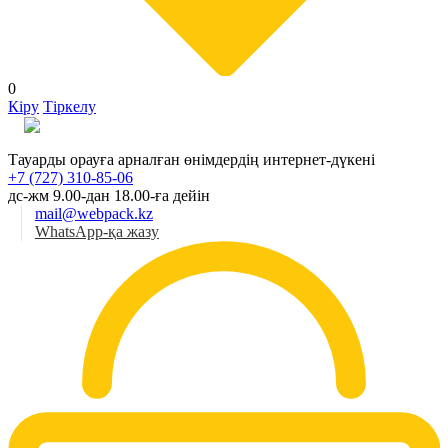
0
Кіру
Тіркелу
Қаз
Тауарды орауға арналған өнімдердің интернет-дүкені
+7 (727) 310-85-06
дс-жм 9.00-дан 18.00-ға дейін
mail@webpack.kz
WhatsApp-қа жазу