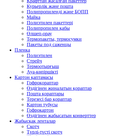
Крафттан жасалған пакеттер
Курьерлік және пошта
Полипропиленді және БОПП
Майка
Полиэтилен пакеттері
Полипропилен қабы
Өлшеп-орау
Термопакеты, термосумки
Пакеты под саженцы
Пленка
Полиэтилен
Стрейч
Термоотырғыш
Ауа-көпіршікті
Картон қаптамасы
Гофроқораптар
Өздігінен жиналатын қораптар
Пошта қораптары
Терезесі бар қораптар
Картон тубусы
Гофрокартон
Өздігінен жабысатын конверттер
Жабысқақ ленталар
Скотч
Түрлі-түсті скотч