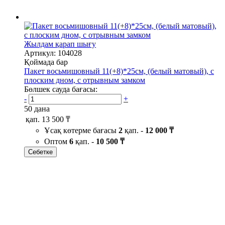
Жылдам қарап шығу
Артикул: 104028
Қоймада бар
Пакет восьмишовный 11(+8)*25см, (белый матовый), с
плоским дном, с отрывным замком
Бөлшек сауда бағасы:
-
+
50 дана
қап.
13 500 ₸
Ұсақ көтерме бағасы
2
қап. -
12 000 ₸
Оптом
6
қап. -
10 500 ₸
Себетке