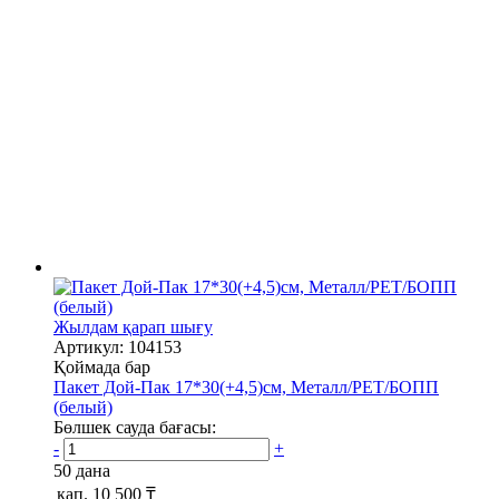
Жылдам қарап шығу
Артикул: 104153
Қоймада бар
Пакет Дой-Пак 17*30(+4,5)см, Металл/PET/БОПП
(белый)
Бөлшек сауда бағасы:
-
+
50 дана
қап.
10 500 ₸