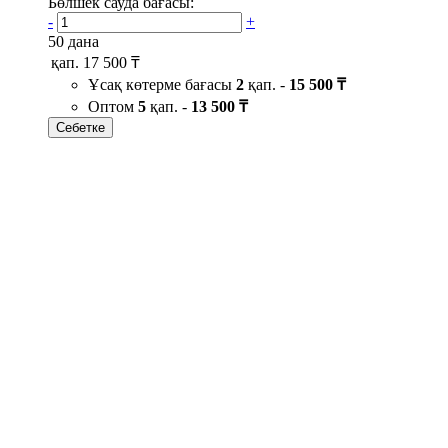
Бөлшек сауда бағасы:
-
+
50 дана
қап.
17 500 ₸
Ұсақ көтерме бағасы
2
қап. -
15 500 ₸
Оптом
5
қап. -
13 500 ₸
Себетке