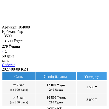
Артикул:
104009
Қоймада бар
13500
13 500
₸/қап.
270
₸/дана
-
+
50 дана
қап.
Себетке
2027-08-09
KZT
Саны
Сіздің бағаңыз
Үнемдеу
от 2 қап.
12 000
₸/қап.
1 500 ₸
(от 100 дана)
240
₸/дана
от 5 қап.
10 500
₸/қап.
3 000 ₸
(от 250 дана)
210
₸/дана
WebPack