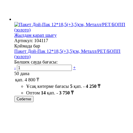
Жылдам қарап шығу
Артикул: 104117
Қоймада бар
Пакет Дой-Пак 12*18,5(+3,5)см, Металл/PET/БОПП
(золото)
Бөлшек сауда бағасы:
-
+
50 дана
қап.
4 800 ₸
Ұсақ көтерме бағасы
5
қап. -
4 250 ₸
Оптом
14
қап. -
3 750 ₸
Себетке