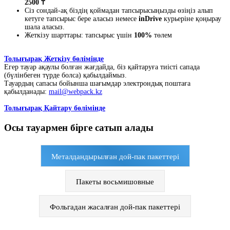
2500 ₸
Сіз сондай-ақ біздің қоймадан тапсырысыңызды өзіңіз алып
кетуге тапсырыс бере аласыз немесе
inDrive
курьеріне қоңырау
шала аласыз.
Жеткізу шарттары: тапсырыс үшін
100%
төлем
Толығырақ Жеткізу бөлімінде
Егер тауар ақаулы болған жағдайда, біз қайтаруға тиісті сапада
(бүлінбеген түрде болса) қабылдаймыз.
Тауардың сапасы бойынша шағымдар электрондық поштаға
қабылданады:
mail@webpack.kz
Толығырақ Қайтару бөлімінде
Осы тауармен бірге сатып алады
Металдандырылған дой-пак пакеттері
Пакеты восьмишовные
Фольгадан жасалған дой-пак пакеттері