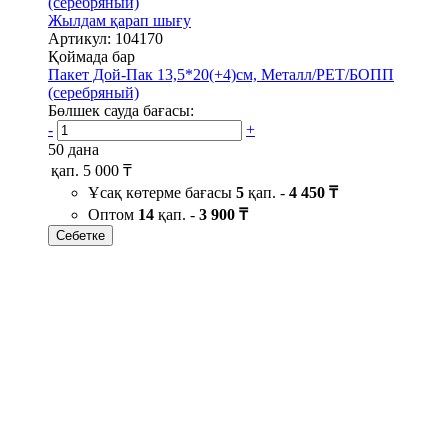
Жылдам қарап шығу
Артикул: 104170
Қоймада бар
Пакет Дой-Пак 13,5*20(+4)см, Металл/PET/БОПП
(серебряный)
Бөлшек сауда бағасы:
-
+
50 дана
қап.
5 000 ₸
Ұсақ көтерме бағасы
5
қап. -
4 450 ₸
Оптом
14
қап. -
3 900 ₸
Себетке