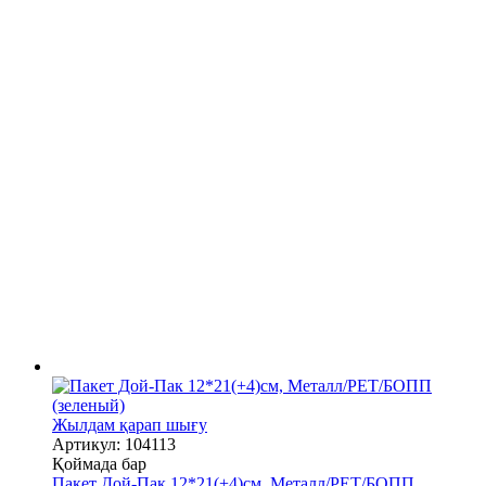
Жылдам қарап шығу
Артикул: 104113
Қоймада бар
Пакет Дой-Пак 12*21(+4)см, Металл/PET/БОПП