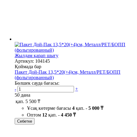
Жылдам қарап шығу
Артикул: 104145
Қоймада бар
Пакет Дой-Пак 13,5*20(+4)см, Металл/PET/БОПП
(фольгированный)
Бөлшек сауда бағасы:
-
+
50 дана
қап.
5 500 ₸
Ұсақ көтерме бағасы
4
қап. -
5 000 ₸
Оптом
12
қап. -
4 450 ₸
Себетке