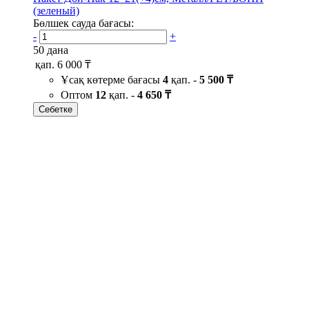
(зеленый)
Бөлшек сауда бағасы:
-
+
50 дана
қап.
6 000 ₸
Ұсақ көтерме бағасы
4
қап. -
5 500 ₸
Оптом
12
қап. -
4 650 ₸
Себетке