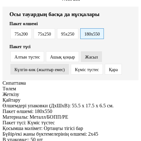
Осы тауардың басқа да нұсқалары
Пакет өлшемі
75x200
75x250
95x250
180x550
Пакет түсі
Алтын түстес
Ашық қоңыр
Жасыл
Күлгін-көк (жылтыр емес)
Күміс түстес
Қара
Сипаттама
Төлем
Жеткізу
Қайтару
Өлшемдері упаковки (ДxШxВ):
55.5
x
17.5
x
6.5 см.
Пакет өлшемі:
180x550
Материалы:
Металл/БОПП/PE
Пакет түсі:
Күміс түстес
Қосымша мәлімет:
Ортаңғы тігісі бар
Бүйір/екі жаны бүктемелерінің өлшемі:
2х45
В упаковке::
50 шт