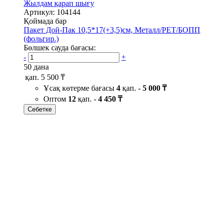
Жылдам қарап шығу
Артикул: 104144
Қоймада бар
Пакет Дой-Пак 10,5*17(+3,5)см, Металл/PET/БОПП
(фольгир.)
Бөлшек сауда бағасы:
-
+
50 дана
қап.
5 500 ₸
Ұсақ көтерме бағасы
4
қап. -
5 000 ₸
Оптом
12
қап. -
4 450 ₸
Себетке