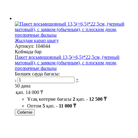
Жылдам қарап шығу
Артикул: 104044
Қоймада бар
Пакет восьмишовный 13,5(+6,5)*22,5см, (черный
матовый), с замком (обычным), с плоским дном,
прозрачные фальцы
Бөлшек сауда бағасы:
-
+
50 дана
қап.
14 000 ₸
Ұсақ көтерме бағасы
2
қап. -
12 500 ₸
Оптом
5
қап. -
11 000 ₸
Себетке