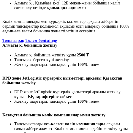
Алматы қ., Қазыбаев к-сі, 12Б мекен-жайы бойынша келіп
сатып алу кезінде
қолма-қол ақшамен
Көлік компаниялары мен курьерлік қызметтер арқылы жіберетін
барлық тапсырыстар қолма-қол ақшасыз есеп айырысу бойынша 100%
алдын-ала төлем бойынша жөнелтілетінін ескеріңіз.
Толығырақ Төлем бөлімінде
Алматы қ. бойынша жеткізу
Алматы қ. бойынша жеткізу құны
2500 ₸
Тапсырыс берген күні жеткізу
Жеткізу шарттары: тапсырыс үшін
100%
төлем
DPD және JetLogistic курьерлік қызметтері арқылы Қазақстан
бойынша жеткізу
DPD және JetLogistic курьерлік қызметтері арқылы жеткізу
құны –
КҚ тарифтеріне сәйкес
.
Жеткізу шарттары: тапсырыс үшін
100%
төлем
Қазақстан бойынша көлік компанияларымен жеткізу
Тапсырыстарды
кез-келген көлік компаниялары
арқылы
салып жібере аламыз. Көлік компаниясына дейін жеткізу құны -