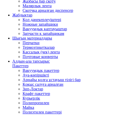
Жазбасы бар скотч
Малярлық лента
Скотчқа арналған диспенсер
Жабдықтар
Қол дәнекерлеуіштері
Ножные запайщики
Вакуумдық қаптауыштар
Запчасти к запайщикам
Шығын материалдары
Перчатки
Термоэтикеткалар
Кассалық (чек) лента
Почтовые конверты
Алдын-ала тапсырыс
Пакеттер
Вакуумдық пакеттер
Ауа-көпіршікті
Арнайы қолға ұстауыш тілігі бар
Қоқыс салуға арналған
Зип-Локтар
Крафт пакеттер
Курьерлік
Полипропилен
Майка
Полиэтилен пакеттері