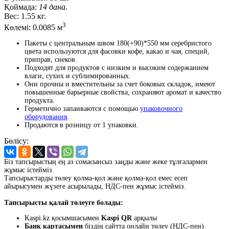
Қоймада:
14 дана.
Вес:
1.55 кг.
3
Көлемі:
0.0085 м
Пакеты с центральным швом 180(+90)*550 мм серебристого
цвета используются для фасовки кофе, какао и чая, специй,
приправ, снеков.
Подходят для продуктов с низким и высоким содержанием
влаги, сухих и сублимированных.
Они прочны и вместительны за счет боковых складок, имеют
повышенные барьерные свойства, сохраняют аромат и качество
продукта.
Герметично запаиваются с помощью
упаковочного
оборудования
.
Продаются в розницу от 1 упаковки.
Бөлісу:
Біз тапсырыстың ең аз сомасынсыз заңды және жеке тұлғалармен
жұмыс істейміз.
Тапсырыстарды төлеу қолма-қол және қолма-қол емес есеп
айырысумен жүзеге асырылады, НДС-пен жұмыс істейміз.
Тапсырысты қалай төлеуге болады:
Kaspi.kz қосымшасымен
Kaspi QR
арқылы
Банк картасымен
біздің сайтта онлайн төлеу (НДС-пен)