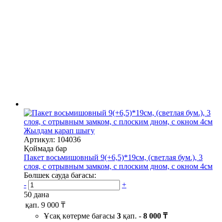
Жылдам қарап шығу
Артикул: 104036
Қоймада бар
Пакет восьмишовный 9(+6,5)*19см, (светлая бум.), 3
слоя, с отрывным замком, с плоским дном, с окном 4см
Бөлшек сауда бағасы:
-
+
50 дана
қап.
9 000 ₸
Ұсақ көтерме бағасы
3
қап. -
8 000 ₸