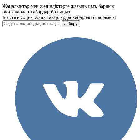
Жаңалықтар мен жеңілдіктерге жазылыңыз, барлық
оқиғалардан хабардар болыңыз!
Біз сізге соңғы жаңа тауарларды хабарлап отырамыз!