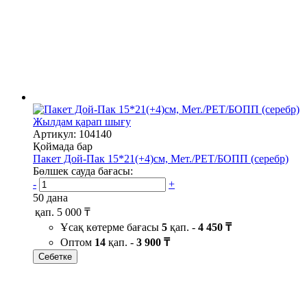
Жылдам қарап шығу
Артикул: 104140
Қоймада бар
Пакет Дой-Пак 15*21(+4)см, Мет./PET/БОПП (серебр)
Бөлшек сауда бағасы:
-
+
50 дана
қап.
5 000 ₸
Ұсақ көтерме бағасы
5
қап. -
4 450 ₸
Оптом
14
қап. -
3 900 ₸
Себетке