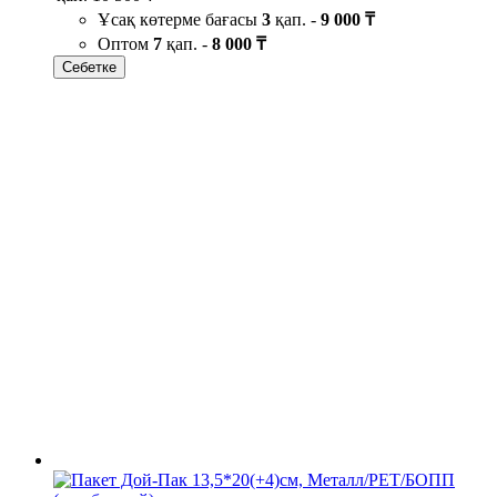
Ұсақ көтерме бағасы
3
қап. -
9 000 ₸
Оптом
7
қап. -
8 000 ₸
Себетке