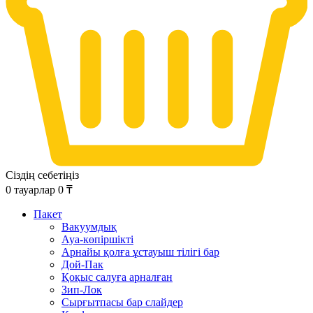
Сіздің себетіңіз
0
тауарлар
0
₸
Пакет
Вакуумдық
Ауа-көпіршікті
Арнайы қолға ұстауыш тілігі бар
Дой-Пак
Қоқыс салуға арналған
Зип-Лок
Сырғытпасы бар слайдер