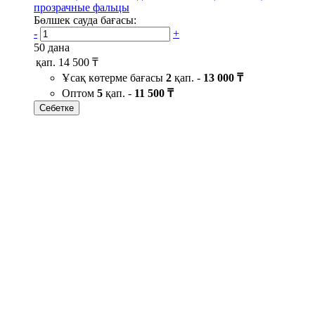
прозрачные фальцы
Бөлшек сауда бағасы:
-
+
50 дана
қап.
14 500 ₸
Ұсақ көтерме бағасы
2
қап. -
13 000 ₸
Оптом
5
қап. -
11 500 ₸
Себетке