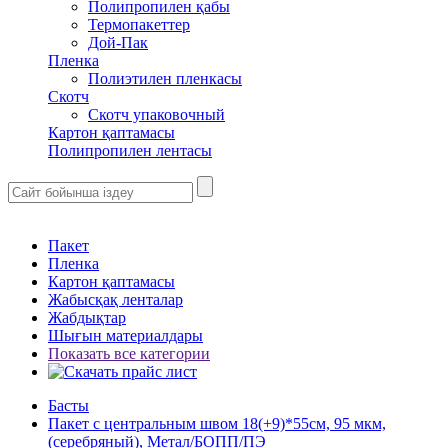
Полипропилен қабы
Термопакеттер
Дой-Пак
Пленка
Полиэтилен пленкасы
Скотч
Скотч упаковочный
Картон қаптамасы
Полипропилен лентасы
Пакет
Пленка
Картон қаптамасы
Жабысқақ ленталар
Жабдықтар
Шығын материалдары
Показать все категории
Басты
Пакет с центральным швом 18(+9)*55см, 95 мкм,
(серебряный), Метал/БОПП/ПЭ