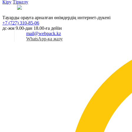
Кіру
Тіркелу
Қаз
Тауарды орауға арналған өнімдердің интернет-дүкені
+7 (727) 310-85-06
дс-жм 9.00-дан 18.00-ға дейін
mail@webpack.kz
WhatsApp-қа жазу