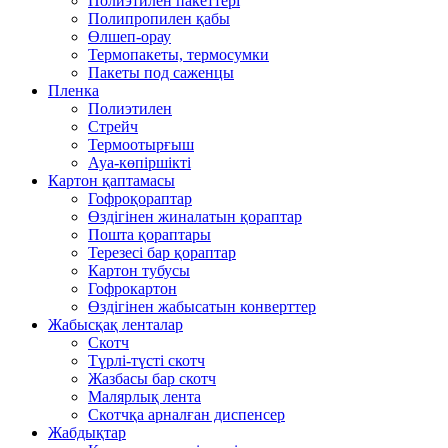
Полиэтилен пакеттері
Полипропилен қабы
Өлшеп-орау
Термопакеты, термосумки
Пакеты под саженцы
Пленка
Полиэтилен
Стрейч
Термоотырғыш
Ауа-көпіршікті
Картон қаптамасы
Гофроқораптар
Өздігінен жиналатын қораптар
Пошта қораптары
Терезесі бар қораптар
Картон тубусы
Гофрокартон
Өздігінен жабысатын конверттер
Жабысқақ ленталар
Скотч
Түрлі-түсті скотч
Жазбасы бар скотч
Малярлық лента
Скотчқа арналған диспенсер
Жабдықтар