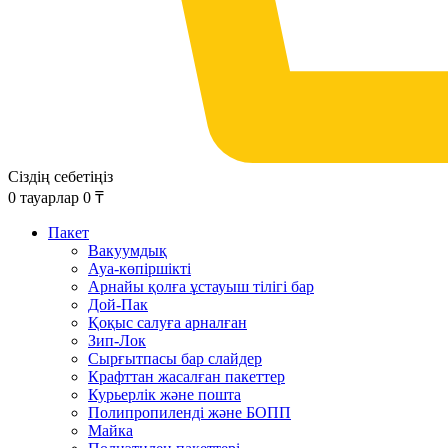
Сіздің себетіңіз
0
тауарлар
0
₸
Пакет
Вакуумдық
Ауа-көпіршікті
Арнайы қолға ұстауыш тілігі бар
Дой-Пак
Қоқыс салуға арналған
Зип-Лок
Сырғытпасы бар слайдер
Крафттан жасалған пакеттер
Курьерлік және пошта
Полипропиленді және БОПП
Майка