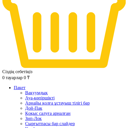
Сіздің себетіңіз
0
тауарлар
0
₸
Пакет
Вакуумдық
Ауа-көпіршікті
Арнайы қолға ұстауыш тілігі бар
Дой-Пак
Қоқыс салуға арналған
Зип-Лок
Сырғытпасы бар слайдер