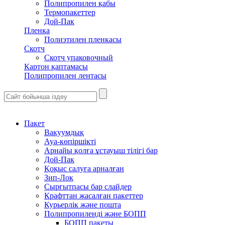
Полипропилен қабы
Термопакеттер
Дой-Пак
Пленка
Полиэтилен пленкасы
Скотч
Скотч упаковочный
Картон қаптамасы
Полипропилен лентасы
Пакет
Вакуумдық
Ауа-көпіршікті
Арнайы қолға ұстауыш тілігі бар
Дой-Пак
Қоқыс салуға арналған
Зип-Лок
Сырғытпасы бар слайдер
Крафттан жасалған пакеттер
Курьерлік және пошта
Полипропиленді және БОПП
БОПП пакеты