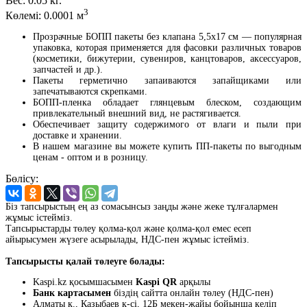
Вес:
0.05 кг.
3
Көлемі:
0.0001 м
Прозрачные БОПП пакеты без клапана 5,5x17 см — популярная
упаковка, которая применяется для фасовки различных товаров
(косметики, бижутерии, сувениров, канцтоваров, аксессуаров,
запчастей и др.).
Пакеты герметично запаиваются запайщиками или
запечатываются скрепками.
БОПП-пленка обладает глянцевым блеском, создающим
привлекательный внешний вид, не растягивается.
Обеспечивает защиту содержимого от влаги и пыли при
доставке и хранении.
В нашем магазине вы можете купить ПП-пакеты по выгодным
ценам - оптом и в розницу.
Бөлісу:
Біз тапсырыстың ең аз сомасынсыз заңды және жеке тұлғалармен
жұмыс істейміз.
Тапсырыстарды төлеу қолма-қол және қолма-қол емес есеп
айырысумен жүзеге асырылады, НДС-пен жұмыс істейміз.
Тапсырысты қалай төлеуге болады:
Kaspi.kz қосымшасымен
Kaspi QR
арқылы
Банк картасымен
біздің сайтта онлайн төлеу (НДС-пен)
Алматы қ., Қазыбаев к-сі, 12Б мекен-жайы бойынша келіп