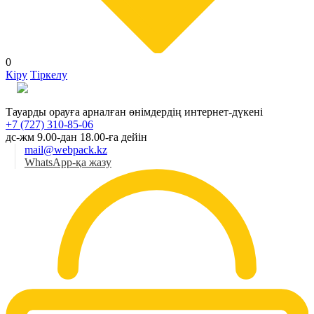
0
Кіру
Тіркелу
Қаз
Тауарды орауға арналған өнімдердің интернет-дүкені
+7 (727) 310-85-06
дс-жм 9.00-дан 18.00-ға дейін
mail@webpack.kz
WhatsApp-қа жазу