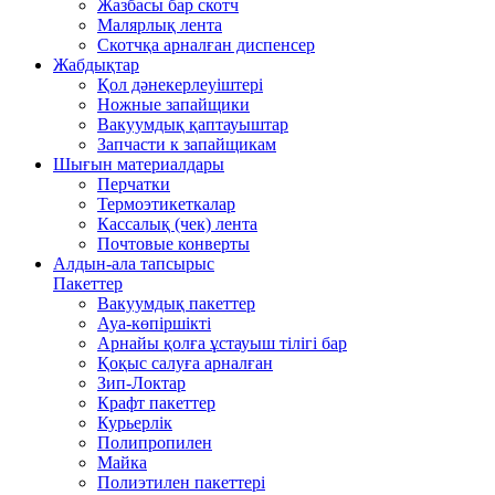
Жазбасы бар скотч
Малярлық лента
Скотчқа арналған диспенсер
Жабдықтар
Қол дәнекерлеуіштері
Ножные запайщики
Вакуумдық қаптауыштар
Запчасти к запайщикам
Шығын материалдары
Перчатки
Термоэтикеткалар
Кассалық (чек) лента
Почтовые конверты
Алдын-ала тапсырыс
Пакеттер
Вакуумдық пакеттер
Ауа-көпіршікті
Арнайы қолға ұстауыш тілігі бар
Қоқыс салуға арналған
Зип-Локтар
Крафт пакеттер
Курьерлік
Полипропилен
Майка
Полиэтилен пакеттері