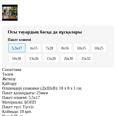
Осы тауардың басқа да нұсқалары
Пакет өлшемі
5,5x17
6x15
7x28
8x16
10x15
10x25
10x30
13x20
15x20
20x30
25x32
Сипаттама
Төлем
Жеткізу
Қайтару
Өлшемдері упаковки (ДxШxВ):
18
x
8
x
1 см.
Пакет қалыңдығы:
25мкм
Пакет өлшемі:
5,5x17
Материалы:
БОПП
Пакет түсі:
Түссіз
Қоймада:
18 қап.