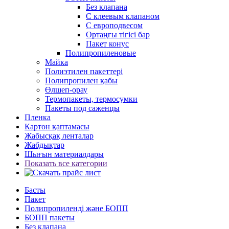
Без клапана
С клеевым клапаном
С европодвесом
Ортаңғы тігісі бар
Пакет конус
Полипропиленовые
Майка
Полиэтилен пакеттері
Полипропилен қабы
Өлшеп-орау
Термопакеты, термосумки
Пакеты под саженцы
Пленка
Картон қаптамасы
Жабысқақ ленталар
Жабдықтар
Шығын материалдары
Показать все категории
Басты
Пакет
Полипропиленді және БОПП
БОПП пакеты
Без клапана