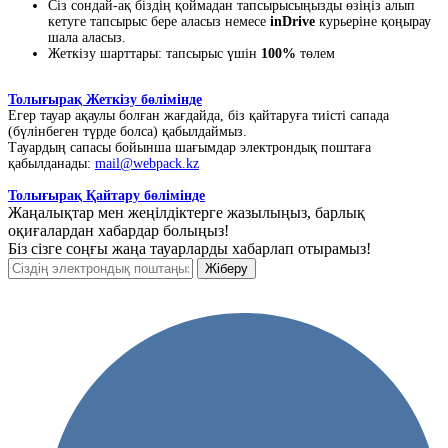
Сіз сондай-ақ біздің қоймадан тапсырысыңызды өзіңіз алып
кетуге тапсырыс бере аласыз немесе
inDrive
курьеріне қоңырау
шала аласыз.
Жеткізу шарттары: тапсырыс үшін
100%
төлем
Толығырақ Жеткізу бөлімінде
Егер тауар ақаулы болған жағдайда, біз қайтаруға тиісті сапада
(бүлінбеген түрде болса) қабылдаймыз.
Тауардың сапасы бойынша шағымдар электрондық поштаға
қабылданады:
mail@webpack.kz
Толығырақ Қайтару бөлімінде
Жаңалықтар мен жеңілдіктерге жазылыңыз, барлық
оқиғалардан хабардар болыңыз!
Біз сізге соңғы жаңа тауарларды хабарлап отырамыз!