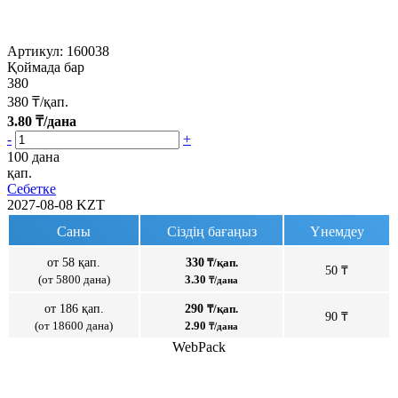
Артикул:
160038
Қоймада бар
380
380
₸/қап.
3.80
₸/дана
-
+
100 дана
қап.
Себетке
2027-08-08
KZT
Саны
Сіздің бағаңыз
Үнемдеу
от 58 қап.
330
₸/қап.
50 ₸
(от 5800 дана)
3.30
₸/дана
от 186 қап.
290
₸/қап.
90 ₸
(от 18600 дана)
2.90
₸/дана
WebPack