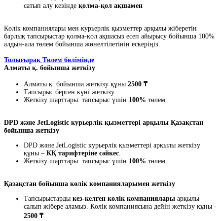
сатып алу кезінде
қолма-қол ақшамен
Көлік компаниялары мен курьерлік қызметтер арқылы жіберетін
барлық тапсырыстар қолма-қол ақшасыз есеп айырысу бойынша 100%
алдын-ала төлем бойынша жөнелтілетінін ескеріңіз.
Толығырақ Төлем бөлімінде
Алматы қ. бойынша жеткізу
Алматы қ. бойынша жеткізу құны
2500 ₸
Тапсырыс берген күні жеткізу
Жеткізу шарттары: тапсырыс үшін
100%
төлем
DPD және JetLogistic курьерлік қызметтері арқылы Қазақстан
бойынша жеткізу
DPD және JetLogistic курьерлік қызметтері арқылы жеткізу
құны –
КҚ тарифтеріне сәйкес
.
Жеткізу шарттары: тапсырыс үшін
100%
төлем
Қазақстан бойынша көлік компанияларымен жеткізу
Тапсырыстарды
кез-келген көлік компаниялары
арқылы
салып жібере аламыз. Көлік компаниясына дейін жеткізу құны -
2500 ₸