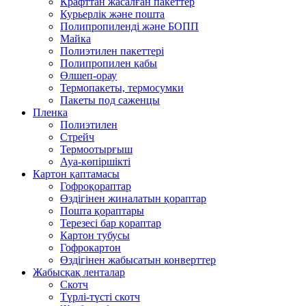
Крафттан жасалған пакеттер
Курьерлік және пошта
Полипропиленді және БОПП
Майка
Полиэтилен пакеттері
Полипропилен қабы
Өлшеп-орау
Термопакеты, термосумки
Пакеты под саженцы
Пленка
Полиэтилен
Стрейч
Термоотырғыш
Ауа-көпіршікті
Картон қаптамасы
Гофроқораптар
Өздігінен жиналатын қораптар
Пошта қораптары
Терезесі бар қораптар
Картон тубусы
Гофрокартон
Өздігінен жабысатын конверттер
Жабысқақ ленталар
Скотч
Түрлі-түсті скотч