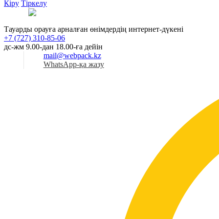
Кіру
Тіркелу
Қаз
Тауарды орауға арналған өнімдердің интернет-дүкені
+7 (727) 310-85-06
дс-жм 9.00-дан 18.00-ға дейін
mail@webpack.kz
WhatsApp-қа жазу