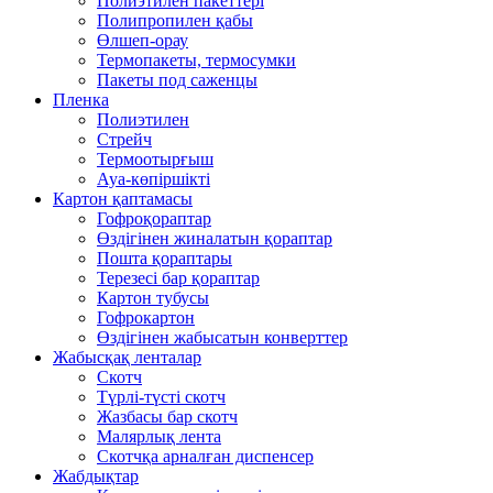
Полиэтилен пакеттері
Полипропилен қабы
Өлшеп-орау
Термопакеты, термосумки
Пакеты под саженцы
Пленка
Полиэтилен
Стрейч
Термоотырғыш
Ауа-көпіршікті
Картон қаптамасы
Гофроқораптар
Өздігінен жиналатын қораптар
Пошта қораптары
Терезесі бар қораптар
Картон тубусы
Гофрокартон
Өздігінен жабысатын конверттер
Жабысқақ ленталар
Скотч
Түрлі-түсті скотч
Жазбасы бар скотч
Малярлық лента
Скотчқа арналған диспенсер
Жабдықтар