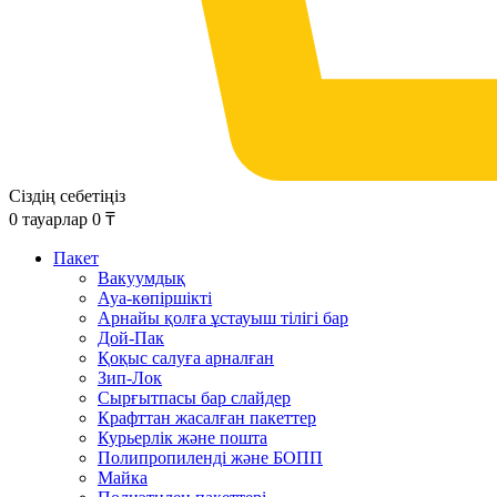
Сіздің себетіңіз
0
тауарлар
0
₸
Пакет
Вакуумдық
Ауа-көпіршікті
Арнайы қолға ұстауыш тілігі бар
Дой-Пак
Қоқыс салуға арналған
Зип-Лок
Сырғытпасы бар слайдер
Крафттан жасалған пакеттер
Курьерлік және пошта
Полипропиленді және БОПП
Майка