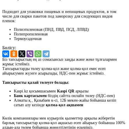
Подходит для упаковки пищевых и непищевых продуктов, в том
числе для сварки пакетов под заморозку для следующих видов
пленок:
Полиэтиленовая (ПНД, ПВД, ПСД, ЛПВД)
Полипропиленовая
Термоусадочная
Бөлісу:
Біз тапсырыстың ең аз сомасынсыз заңды және жеке тұлғалармен
жұмыс істейміз.
Тапсырыстарды төлеу қолма-қол және қолма-қол емес есеп
айырысумен жүзеге асырылады, НДС-пен жұмыс істейміз.
Тапсырысты қалай төлеуге болады:
Kaspi.kz қосымшасымен
Kaspi QR
арқылы
Банк картасымен
біздің сайтта онлайн төлеу (НДС-пен)
Алматы қ., Қазыбаев к-сі, 12Б мекен-жайы бойынша келіп
сатып алу кезінде
қолма-қол ақшамен
Көлік компаниялары мен курьерлік қызметтер арқылы жіберетін
барлық тапсырыстар қолма-қол ақшасыз есеп айырысу бойынша 100%
алдын-ала төлем бойынша жөнелтілетінін ескеріңіз.