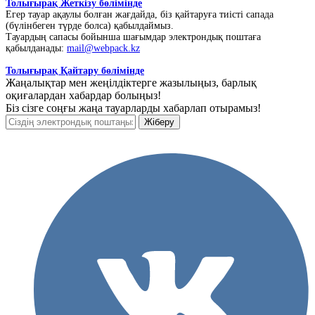
Толығырақ Жеткізу бөлімінде
Егер тауар ақаулы болған жағдайда, біз қайтаруға тиісті сапада
(бүлінбеген түрде болса) қабылдаймыз.
Тауардың сапасы бойынша шағымдар электрондық поштаға
қабылданады:
mail@webpack.kz
Толығырақ Қайтару бөлімінде
Жаңалықтар мен жеңілдіктерге жазылыңыз, барлық
оқиғалардан хабардар болыңыз!
Біз сізге соңғы жаңа тауарларды хабарлап отырамыз!