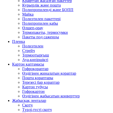
Крафттан жасалған пакеттер
Курьерлік және пошта
Полипропиленді және БОПП
Майка
Полиэтилен пакеттері
Полипропилен қабы
Өлшеп-орау
Термопакеты, термосумки
Пакеты под саженцы
Пленка
Полиэтилен
Стрейч
Термоотырғыш
Ауа-көпіршікті
Картон қаптамасы
Гофроқораптар
Өздігінен жиналатын қораптар
Пошта қораптары
Терезесі бар қораптар
Картон тубусы
Гофрокартон
Өздігінен жабысатын конверттер
Жабысқақ ленталар
Скотч
Түрлі-түсті скотч