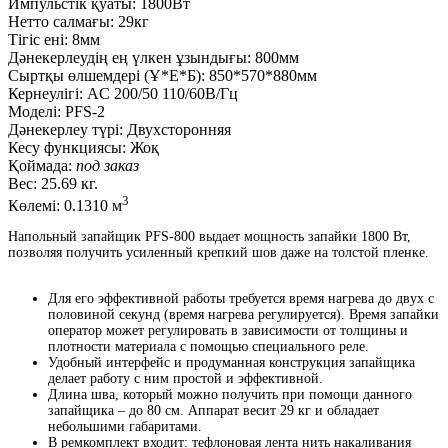
Импульстік қуаты:
1800Вт
Нетто салмағы:
29кг
Тігіс ені:
8мм
Дәнекерлеудің ең үлкен ұзындығы:
800мм
Сыртқы өлшемдері (Ұ*Е*Б):
850*570*880мм
Кернеулігі:
AC 200/50 110/60В/Гц
Моделі:
PFS-2
Дәнекерлеу түрі:
Двухсторонняя
Кесу функциясы:
Жоқ
Қоймада:
под заказ
Вес:
25.69 кг.
3
Көлемі:
0.1310 м
Напольный запайщик PFS-800 выдает мощность запайки 1800 Вт,
позволяя получить усиленный крепкий шов даже на толстой пленке.
Для его эффективной работы требуется время нагрева до двух с
половиной секунд (время нагрева регулируется). Время запайки
оператор может регулировать в зависимости от толщины и
плотности материала с помощью специального реле.
Удобный интерфейс и продуманная конструкция запайщика
делает работу с ним простой и эффективной.
Длина шва, который можно получить при помощи данного
запайщика – до 80 см. Аппарат весит 29 кг и обладает
небольшими габаритами.
В ремкомплект входит: тефлоновая лента нить накаливания