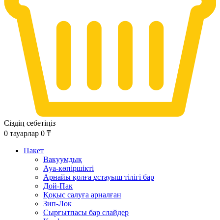
Сіздің себетіңіз
0
тауарлар
0
₸
Пакет
Вакуумдық
Ауа-көпіршікті
Арнайы қолға ұстауыш тілігі бар
Дой-Пак
Қоқыс салуға арналған
Зип-Лок
Сырғытпасы бар слайдер