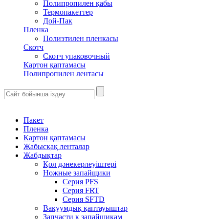
Полипропилен қабы
Термопакеттер
Дой-Пак
Пленка
Полиэтилен пленкасы
Скотч
Скотч упаковочный
Картон қаптамасы
Полипропилен лентасы
Пакет
Пленка
Картон қаптамасы
Жабысқақ ленталар
Жабдықтар
Қол дәнекерлеуіштері
Ножные запайщики
Серия PFS
Серия FRT
Серия SFTD
Вакуумдық қаптауыштар
Запчасти к запайщикам