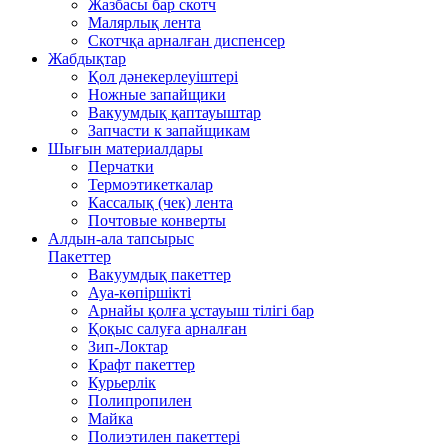
Жазбасы бар скотч
Малярлық лента
Скотчқа арналған диспенсер
Жабдықтар
Қол дәнекерлеуіштері
Ножные запайщики
Вакуумдық қаптауыштар
Запчасти к запайщикам
Шығын материалдары
Перчатки
Термоэтикеткалар
Кассалық (чек) лента
Почтовые конверты
Алдын-ала тапсырыс
Пакеттер
Вакуумдық пакеттер
Ауа-көпіршікті
Арнайы қолға ұстауыш тілігі бар
Қоқыс салуға арналған
Зип-Локтар
Крафт пакеттер
Курьерлік
Полипропилен
Майка
Полиэтилен пакеттері