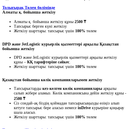
Толығырақ Төлем бөлімінде
Алматы қ. бойынша жеткізу
Алматы қ. бойынша жеткізу құны
2500 ₸
Тапсырыс берген күні жеткізу
Жеткізу шарттары: тапсырыс үшін
100%
төлем
DPD және JetLogistic курьерлік қызметтері арқылы Қазақстан
бойынша жеткізу
DPD және JetLogistic курьерлік қызметтері арқылы жеткізу
құны –
КҚ тарифтеріне сәйкес
.
Жеткізу шарттары: тапсырыс үшін
100%
төлем
Қазақстан бойынша көлік компанияларымен жеткізу
Тапсырыстарды
кез-келген көлік компаниялары
арқылы
салып жібере аламыз. Көлік компаниясына дейін жеткізу құны -
2500 ₸
Сіз сондай-ақ біздің қоймадан тапсырысыңызды өзіңіз алып
кетуге тапсырыс бере аласыз немесе
inDrive
курьеріне қоңырау
шала аласыз.
Жеткізу шарттары: тапсырыс үшін
100%
төлем