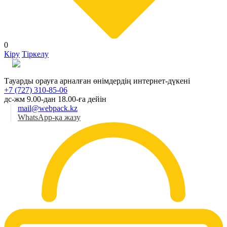
0
Кіру
Тіркелу
Қаз
Тауарды орауға арналған өнімдердің интернет-дүкені
+7 (727) 310-85-06
дс-жм 9.00-дан 18.00-ға дейін
mail@webpack.kz
WhatsApp-қа жазу