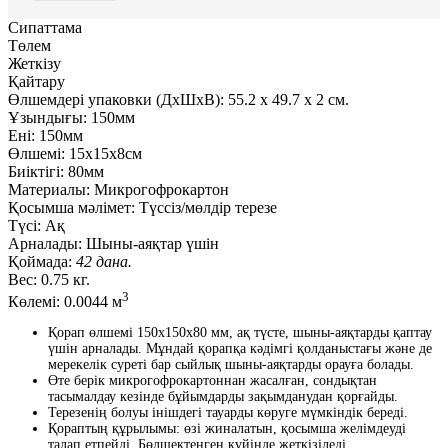
Сипаттама
Төлем
Жеткізу
Қайтару
Өлшемдері упаковки (ДxШxВ):
55.2
x
49.7
x
2 см.
Ұзындығы:
150мм
Ені:
150мм
Өлшемі:
15х15х8см
Биіктігі:
80мм
Материалы:
Микрогофрокартон
Қосымша мәлімет:
Түссіз/мөлдір терезе
Түсі:
Ақ
Арналады:
Шыны-аяқтар үшін
Қоймада:
42 дана.
Вес:
0.75 кг.
3
Көлемі:
0.0044 м
Қорап өлшемі 150х150х80 мм, ақ түсте, шыны-аяқтарды қаптау
үшін арналады. Мұндай қорапқа кәдімгі қолданыстағы және де
мерекелік суреті бар сыйлық шыны-аяқтарды орауға болады.
Өте берік микрогофрокартоннан жасалған, сондықтан
тасымалдау кезінде бұйымдарды зақымданудан қорғайды.
Терезенің болуы інішдегі тауарды көруге мүмкіндік береді.
Қораптың құрылымы: өзі жиналатын, қосымша желімдеуді
талап етпейді. Бөлшектенген күйінде жеткізіледі.