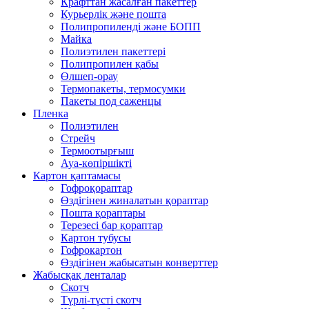
Крафттан жасалған пакеттер
Курьерлік және пошта
Полипропиленді және БОПП
Майка
Полиэтилен пакеттері
Полипропилен қабы
Өлшеп-орау
Термопакеты, термосумки
Пакеты под саженцы
Пленка
Полиэтилен
Стрейч
Термоотырғыш
Ауа-көпіршікті
Картон қаптамасы
Гофроқораптар
Өздігінен жиналатын қораптар
Пошта қораптары
Терезесі бар қораптар
Картон тубусы
Гофрокартон
Өздігінен жабысатын конверттер
Жабысқақ ленталар
Скотч
Түрлі-түсті скотч