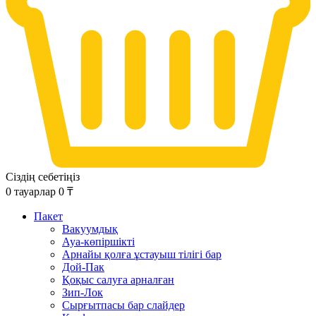
Сіздің себетіңіз
0
тауарлар
0
₸
Пакет
Вакуумдық
Ауа-көпіршікті
Арнайы қолға ұстауыш тілігі бар
Дой-Пак
Қоқыс салуға арналған
Зип-Лок
Сырғытпасы бар слайдер