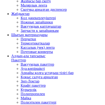
Жазбасы бар скотч
Малярлық лента
Скотчқа арналған диспенсер
Жабдықтар
Қол дәнекерлеуіштері
Ножные запайщики
Вакуумдық қаптауыштар
Запчасти к запайщикам
Шығын материалдары
Перчатки
Термоэтикеткалар
Кассалық (чек) лента
Почтовые конверты
Алдын-ала тапсырыс
Пакеттер
Вакуумдық пакеттер
Ауа-көпіршікті
Арнайы қолға ұстауыш тілігі бар
Қоқыс салуға арналған
Зип-Локтар
Крафт пакеттер
Курьерлік
Полипропилен
Майка
Полиэтилен пакеттері