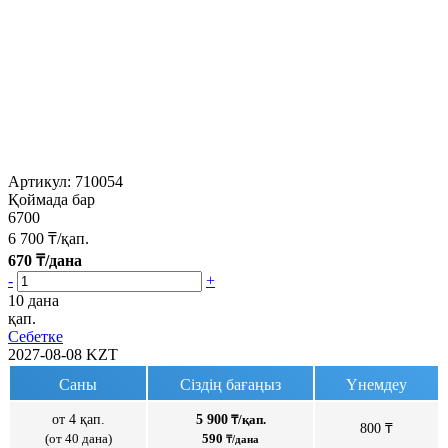
Артикул:
710054
Қоймада бар
6700
6 700
₸/қап.
670
₸/дана
-
+
10 дана
қап.
Себетке
2027-08-08
KZT
Саны
Сіздің бағаңыз
Үнемдеу
от 4 қап.
5 900
₸/қап.
800 ₸
(от 40 дана)
590
₸/дана