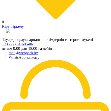
0
Кіру
Тіркелу
Қаз
Тауарды орауға арналған өнімдердің интернет-дүкені
+7 (727) 310-85-06
дс-жм 9.00-дан 18.00-ға дейін
mail@webpack.kz
WhatsApp-қа жазу