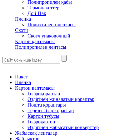
Полипропилен қабы
Термопакеттер
Дой-Пак
Пленка
Полиэтилен пленкасы
Скотч
Скотч упаковочный
Картон қаптамасы
Полипропилен лентасы
Пакет
Пленка
Картон қаптамасы
Гофроқораптар
Өздігінен жиналатын қораптар
Пошта қораптары
Терезесі бар қораптар
Картон тубусы
Гофрокартон
Өздігінен жабысатын конверттер
Жабысқақ ленталар
Жабдықтар