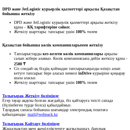
DPD және JetLogistic курьерлік қызметтері арқылы Қазақстан
бойынша жеткізу
DPD және JetLogistic курьерлік қызметтері арқылы жеткізу
құны –
КҚ тарифтеріне сәйкес
.
Жеткізу шарттары: тапсырыс үшін
100%
төлем
Қазақстан бойынша көлік компанияларымен жеткізу
Тапсырыстарды
кез-келген көлік компаниялары
арқылы
салып жібере аламыз. Көлік компаниясына дейін жеткізу құны -
2500 ₸
Сіз сондай-ақ біздің қоймадан тапсырысыңызды өзіңіз алып
кетуге тапсырыс бере аласыз немесе
inDrive
курьеріне қоңырау
шала аласыз.
Жеткізу шарттары: тапсырыс үшін
100%
төлем
Толығырақ Жеткізу бөлімінде
Егер тауар ақаулы болған жағдайда, біз қайтаруға тиісті сапада
(бүлінбеген түрде болса) қабылдаймыз.
Тауардың сапасы бойынша шағымдар электрондық поштаға
қабылданады:
mail@webpack.kz
Толығырақ Қайтару бөлімінде
Жаңалықтар мен жеңілдіктерге жазылыңыз, барлық