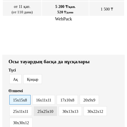
от 11 қап.
5 200
₸/қап.
1 500 ₸
(от 110 дана)
520
₸/дана
WebPack
Осы тауардың басқа да нұсқалары
Түсі
Ақ
Қоңыр
Өлшемі
15х15х8
16x11x11
17х10х8
20x9x9
25х11х11
25х25х10
30x13x13
30х22х12
30х30х12