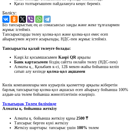
Қағаз толтырғышпен пайдалануға кеңес береміз.
Бөлісу:
Біз тапсырыстың ең аз сомасынсыз заңды және жеке тұлғалармен
жұмыс істейміз.
Тапсырыстарды төлеу қолма-қол және қолма-қол емес есеп
айырысумен жүзеге асырылады, НДС-пен жұмыс істейміз.
Тапсырысты қалай төлеуге болады:
Kaspi.kz қосымшасымен
Kaspi QR
арқылы
Банк картасымен
біздің сайтта онлайн төлеу (НДС-пен)
Алматы қ., Қазыбаев к-сі, 12Б мекен-жайы бойынша келіп
сатып алу кезінде
қолма-қол ақшамен
Көлік компаниялары мен курьерлік қызметтер арқылы жіберетін
барлық тапсырыстар қолма-қол ақшасыз есеп айырысу бойынша 100%
алдын-ала төлем бойынша жөнелтілетінін ескеріңіз.
Толығырақ Төлем бөлімінде
Алматы қ. бойынша жеткізу
Алматы қ. бойынша жеткізу құны
2500 ₸
Тапсырыс берген күні жеткізу
Жеткізу шарттары: тапсырыс үшін
100%
төлем