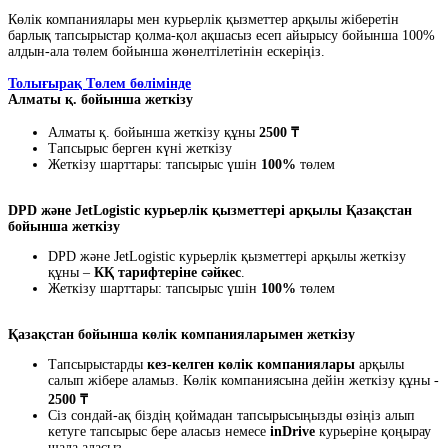
Көлік компаниялары мен курьерлік қызметтер арқылы жіберетін
барлық тапсырыстар қолма-қол ақшасыз есеп айырысу бойынша 100%
алдын-ала төлем бойынша жөнелтілетінін ескеріңіз.
Толығырақ Төлем бөлімінде
Алматы қ. бойынша жеткізу
Алматы қ. бойынша жеткізу құны
2500 ₸
Тапсырыс берген күні жеткізу
Жеткізу шарттары: тапсырыс үшін
100%
төлем
DPD және JetLogistic курьерлік қызметтері арқылы Қазақстан
бойынша жеткізу
DPD және JetLogistic курьерлік қызметтері арқылы жеткізу
құны –
КҚ тарифтеріне сәйкес
.
Жеткізу шарттары: тапсырыс үшін
100%
төлем
Қазақстан бойынша көлік компанияларымен жеткізу
Тапсырыстарды
кез-келген көлік компаниялары
арқылы
салып жібере аламыз. Көлік компаниясына дейін жеткізу құны -
2500 ₸
Сіз сондай-ақ біздің қоймадан тапсырысыңызды өзіңіз алып
кетуге тапсырыс бере аласыз немесе
inDrive
курьеріне қоңырау
шала аласыз.