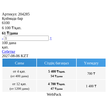
Артикул:
204285
Қоймада бар
6100
6 100
₸/қап.
61
₸/дана
-
+
100 дана
қап.
Себетке
2027-08-06
KZT
Саны
Сіздің бағаңыз
Үнемдеу
от 4 қап.
5 400
₸/қап.
700 ₸
(от 400 дана)
54
₸/дана
от 12 қап.
4 700
₸/қап.
1 400 ₸
(от 1200 дана)
47
₸/дана
WebPack