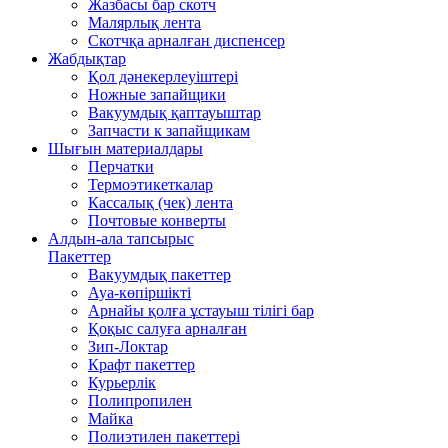
Жазбасы бар скотч
Малярлық лента
Скотчқа арналған диспенсер
Жабдықтар
Қол дәнекерлеуіштері
Ножные запайщики
Вакуумдық қаптауыштар
Запчасти к запайщикам
Шығын материалдары
Перчатки
Термоэтикеткалар
Кассалық (чек) лента
Почтовые конверты
Алдын-ала тапсырыс
Пакеттер
Вакуумдық пакеттер
Ауа-көпіршікті
Арнайы қолға ұстауыш тілігі бар
Қоқыс салуға арналған
Зип-Локтар
Крафт пакеттер
Курьерлік
Полипропилен
Майка
Полиэтилен пакеттері