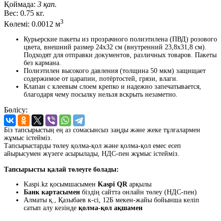
Қоймада:
3 қап.
Вес:
0.75 кг.
3
Көлемі:
0.0012 м
Курьерские пакеты из прозрачного полиэтилена (ПВД) розового
цвета, внешний размер 24x32 см (внутренний 23,8x31,8 см).
Подходят для отправки документов, различных товаров. Пакеты
без кармана.
Полиэтилен высокого давления (толщина 50 мкм) защищает
содержимое от царапин, потёртостей, грязи, влаги.
Клапан с клеевым слоем крепко и надежно запечатывается,
благодаря чему посылку нельзя вскрыть незаметно.
Бөлісу:
Біз тапсырыстың ең аз сомасынсыз заңды және жеке тұлғалармен
жұмыс істейміз.
Тапсырыстарды төлеу қолма-қол және қолма-қол емес есеп
айырысумен жүзеге асырылады, НДС-пен жұмыс істейміз.
Тапсырысты қалай төлеуге болады:
Kaspi.kz қосымшасымен
Kaspi QR
арқылы
Банк картасымен
біздің сайтта онлайн төлеу (НДС-пен)
Алматы қ., Қазыбаев к-сі, 12Б мекен-жайы бойынша келіп
сатып алу кезінде
қолма-қол ақшамен