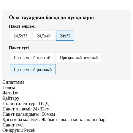
Осы тауардың басқа да нұсқалары
Пакет өлшемі
24,5х33
24,5х40
24х32
Пакет түсі
Прозрачный желтый
Прозрачный зеленый
Прозрачный розовый
Сипаттама
Төлем
Жеткізу
Қайтару
Полиэтилен түрі:
ПСД
Пакет өлшемі:
24х32см
Пакет қалыңдығы:
50мкм
Қосымша мәлімет:
Жабыстырылатын клапаны бар
Пакет түсі:
Өндіруші:
Ресей