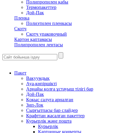
Полипропилен қабы
Термопакеттер
Дой-Пак
Пленка
Полиэтилен пленкасы
Скотч
Скотч упаковочный
Картон қаптамасы
Полипропилен лентасы
Пакет
Вакуумдық
Ауа-көпіршікті
Арнайы қолға ұстауыш тілігі бар
Дой-Пак
Қоқыс салуға арналған
Зип-Лок
Сырғытпасы бар слайдер
Крафттан жасалған пакеттер
Курьерлік және пошта
Курьерлік
Картонные конверты