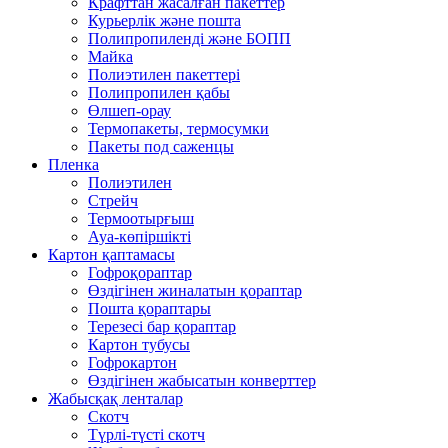
Крафттан жасалған пакеттер
Курьерлік және пошта
Полипропиленді және БОПП
Майка
Полиэтилен пакеттері
Полипропилен қабы
Өлшеп-орау
Термопакеты, термосумки
Пакеты под саженцы
Пленка
Полиэтилен
Стрейч
Термоотырғыш
Ауа-көпіршікті
Картон қаптамасы
Гофроқораптар
Өздігінен жиналатын қораптар
Пошта қораптары
Терезесі бар қораптар
Картон тубусы
Гофрокартон
Өздігінен жабысатын конверттер
Жабысқақ ленталар
Скотч
Түрлі-түсті скотч