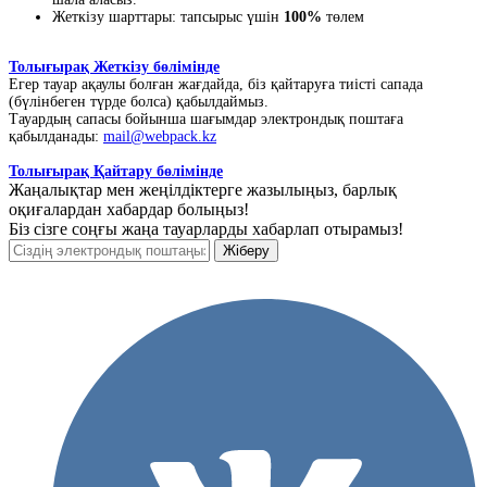
Жеткізу шарттары: тапсырыс үшін
100%
төлем
Толығырақ Жеткізу бөлімінде
Егер тауар ақаулы болған жағдайда, біз қайтаруға тиісті сапада
(бүлінбеген түрде болса) қабылдаймыз.
Тауардың сапасы бойынша шағымдар электрондық поштаға
қабылданады:
mail@webpack.kz
Толығырақ Қайтару бөлімінде
Жаңалықтар мен жеңілдіктерге жазылыңыз, барлық
оқиғалардан хабардар болыңыз!
Біз сізге соңғы жаңа тауарларды хабарлап отырамыз!