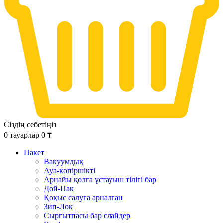
Сіздің себетіңіз
0
тауарлар
0
₸
Пакет
Вакуумдық
Ауа-көпіршікті
Арнайы қолға ұстауыш тілігі бар
Дой-Пак
Қоқыс салуға арналған
Зип-Лок
Сырғытпасы бар слайдер