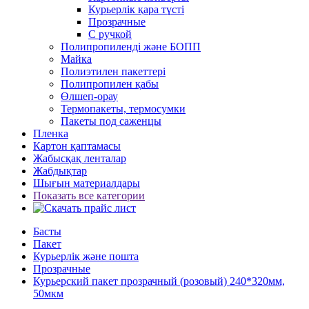
Курьерлік қара түсті
Прозрачные
С ручкой
Полипропиленді және БОПП
Майка
Полиэтилен пакеттері
Полипропилен қабы
Өлшеп-орау
Термопакеты, термосумки
Пакеты под саженцы
Пленка
Картон қаптамасы
Жабысқақ ленталар
Жабдықтар
Шығын материалдары
Показать все категории
Басты
Пакет
Курьерлік және пошта
Прозрачные
Курьерский пакет прозрачный (розовый) 240*320мм,
50мкм