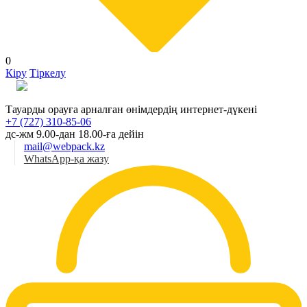
0
Кіру
Тіркелу
Қаз
Тауарды орауға арналған өнімдердің интернет-дүкені
+7 (727) 310-85-06
дс-жм 9.00-дан 18.00-ға дейін
mail@webpack.kz
WhatsApp-қа жазу