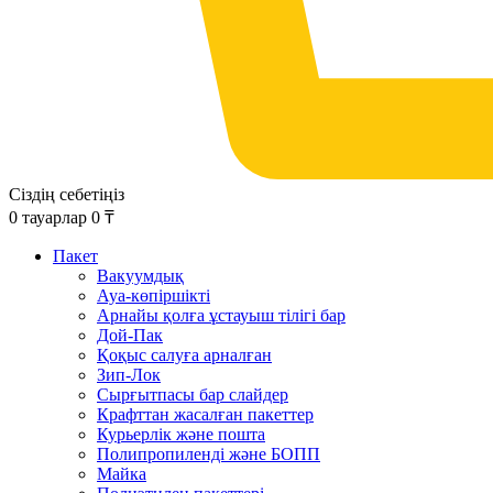
Сіздің себетіңіз
0
тауарлар
0
₸
Пакет
Вакуумдық
Ауа-көпіршікті
Арнайы қолға ұстауыш тілігі бар
Дой-Пак
Қоқыс салуға арналған
Зип-Лок
Сырғытпасы бар слайдер
Крафттан жасалған пакеттер
Курьерлік және пошта
Полипропиленді және БОПП
Майка