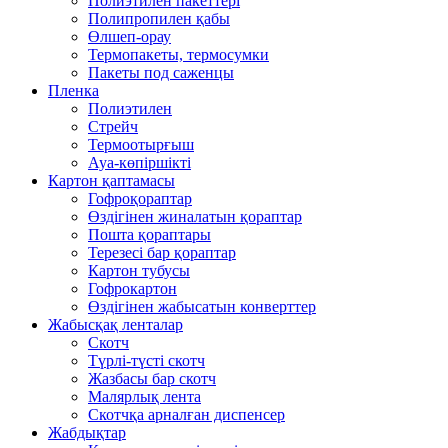
Полиэтилен пакеттері
Полипропилен қабы
Өлшеп-орау
Термопакеты, термосумки
Пакеты под саженцы
Пленка
Полиэтилен
Стрейч
Термоотырғыш
Ауа-көпіршікті
Картон қаптамасы
Гофроқораптар
Өздігінен жиналатын қораптар
Пошта қораптары
Терезесі бар қораптар
Картон тубусы
Гофрокартон
Өздігінен жабысатын конверттер
Жабысқақ ленталар
Скотч
Түрлі-түсті скотч
Жазбасы бар скотч
Малярлық лента
Скотчқа арналған диспенсер
Жабдықтар