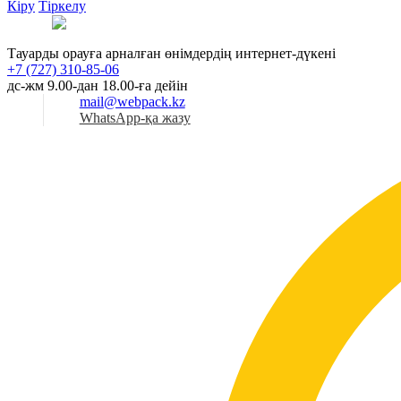
Кіру
Тіркелу
Қаз
Тауарды орауға арналған өнімдердің интернет-дүкені
+7 (727) 310-85-06
дс-жм 9.00-дан 18.00-ға дейін
mail@webpack.kz
WhatsApp-қа жазу