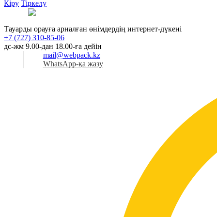
Кіру
Тіркелу
Қаз
Тауарды орауға арналған өнімдердің интернет-дүкені
+7 (727) 310-85-06
дс-жм 9.00-дан 18.00-ға дейін
mail@webpack.kz
WhatsApp-қа жазу