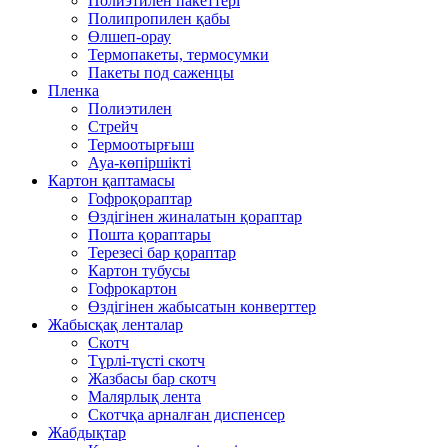
Полиэтилен пакеттері
Полипропилен қабы
Өлшеп-орау
Термопакеты, термосумки
Пакеты под саженцы
Пленка
Полиэтилен
Стрейч
Термоотырғыш
Ауа-көпіршікті
Картон қаптамасы
Гофроқораптар
Өздігінен жиналатын қораптар
Пошта қораптары
Терезесі бар қораптар
Картон тубусы
Гофрокартон
Өздігінен жабысатын конверттер
Жабысқақ ленталар
Скотч
Түрлі-түсті скотч
Жазбасы бар скотч
Малярлық лента
Скотчқа арналған диспенсер
Жабдықтар