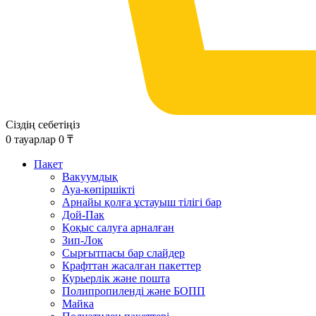
Сіздің себетіңіз
0
тауарлар
0
₸
Пакет
Вакуумдық
Ауа-көпіршікті
Арнайы қолға ұстауыш тілігі бар
Дой-Пак
Қоқыс салуға арналған
Зип-Лок
Сырғытпасы бар слайдер
Крафттан жасалған пакеттер
Курьерлік және пошта
Полипропиленді және БОПП
Майка