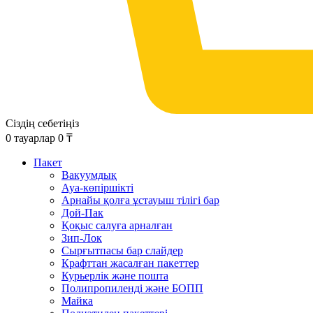
Сіздің себетіңіз
0
тауарлар
0
₸
Пакет
Вакуумдық
Ауа-көпіршікті
Арнайы қолға ұстауыш тілігі бар
Дой-Пак
Қоқыс салуға арналған
Зип-Лок
Сырғытпасы бар слайдер
Крафттан жасалған пакеттер
Курьерлік және пошта
Полипропиленді және БОПП
Майка