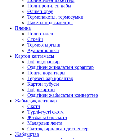
Полиэтилен пакеттері
Полипропилен қабы
Өлшеп-орау
Термопакеты, термосумки
Пакеты под саженцы
Пленка
Полиэтилен
Стрейч
Термоотырғыш
Ауа-көпіршікті
Картон қаптамасы
Гофроқораптар
Өздігінен жиналатын қораптар
Пошта қораптары
Терезесі бар қораптар
Картон тубусы
Гофрокартон
Өздігінен жабысатын конверттер
Жабысқақ ленталар
Скотч
Түрлі-түсті скотч
Жазбасы бар скотч
Малярлық лента
Скотчқа арналған диспенсер
Жабдықтар