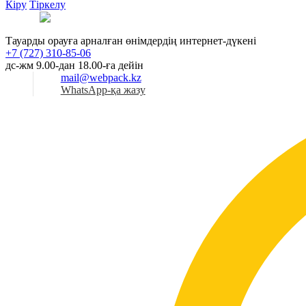
Кіру
Тіркелу
Қаз
Тауарды орауға арналған өнімдердің интернет-дүкені
+7 (727) 310-85-06
дс-жм 9.00-дан 18.00-ға дейін
mail@webpack.kz
WhatsApp-қа жазу