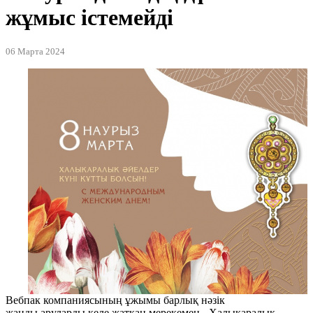
жұмыс істемейді
06 Марта 2024
Вебпак компаниясының ұжымы барлық нәзік
жанды аруларды келе жатқан мерекемен - Халықаралық