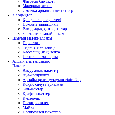
Жазбасы бар скотч
Малярлық лента
Скотчқа арналған диспенсер
Жабдықтар
Қол дәнекерлеуіштері
Ножные запайщики
Вакуумдық қаптауыштар
Запчасти к запайщикам
Шығын материалдары
Перчатки
Термоэтикеткалар
Кассалық (чек) лента
Почтовые конверты
Алдын-ала тапсырыс
Пакеттер
Вакуумдық пакеттер
Ауа-көпіршікті
Арнайы қолға ұстауыш тілігі бар
Қоқыс салуға арналған
Зип-Локтар
Крафт пакеттер
Курьерлік
Полипропилен
Майка
Полиэтилен пакеттері