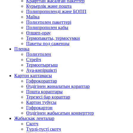
Крафттан жасалған пакеттер
Курьерлік және пошта
Полипропиленді және БОПП
Майка
Полиэтилен пакеттері
Полипропилен қабы
Өлшеп-орау
Термопакеты, термосумки
Пакеты под саженцы
Пленка
Полиэтилен
Стрейч
Термоотырғыш
Ауа-көпіршікті
Картон қаптамасы
Гофроқораптар
Өздігінен жиналатын қораптар
Пошта қораптары
Терезесі бар қораптар
Картон тубусы
Гофрокартон
Өздігінен жабысатын конверттер
Жабысқақ ленталар
Скотч
Түрлі-түсті скотч