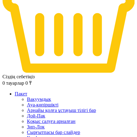
Сіздің себетіңіз
0
тауарлар
0
₸
Пакет
Вакуумдық
Ауа-көпіршікті
Арнайы қолға ұстауыш тілігі бар
Дой-Пак
Қоқыс салуға арналған
Зип-Лок
Сырғытпасы бар слайдер