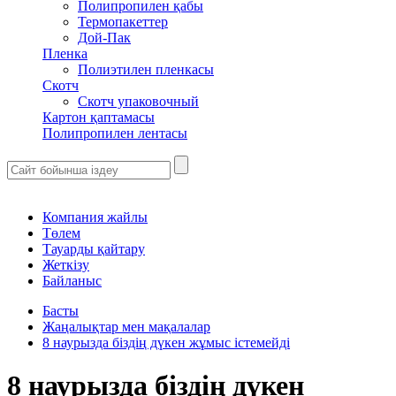
Полипропилен қабы
Термопакеттер
Дой-Пак
Пленка
Полиэтилен пленкасы
Скотч
Скотч упаковочный
Картон қаптамасы
Полипропилен лентасы
Компания жайлы
Төлем
Тауарды қайтару
Жеткізу
Байланыс
Басты
Жаңалықтар мен мақалалар
8 наурызда біздің дүкен жұмыс істемейді
8 наурызда біздің дүкен