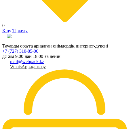
0
Кіру
Тіркелу
Қаз
Тауарды орауға арналған өнімдердің интернет-дүкені
+7 (727) 310-85-06
дс-жм 9.00-дан 18.00-ға дейін
mail@webpack.kz
WhatsApp-қа жазу