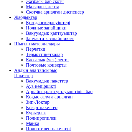
Жазбасы бар скотч
Малярлық лента
Скотчқа арналған диспенсер
Жабдықтар
Қол дәнекерлеуіштері
Ножные запайщики
Вакуумдық қаптауыштар
Запчасти к запайщикам
Шығын материалдары
Перчатки
Термоэтикеткалар
Кассалық (чек) лента
Почтовые конверты
Алдын-ала тапсырыс
Пакеттер
Вакуумдық пакеттер
Ауа-көпіршікті
Арнайы қолға ұстауыш тілігі бар
Қоқыс салуға арналған
Зип-Локтар
Крафт пакеттер
Курьерлік
Полипропилен
Майка
Полиэтилен пакеттері