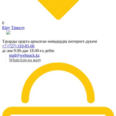
0
Кіру
Тіркелу
Қаз
Тауарды орауға арналған өнімдердің интернет-дүкені
+7 (727) 310-85-06
дс-жм 9.00-дан 18.00-ға дейін
mail@webpack.kz
WhatsApp-қа жазу