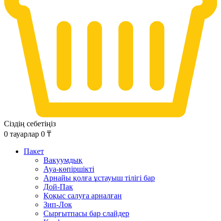
Сіздің себетіңіз
0
тауарлар
0
₸
Пакет
Вакуумдық
Ауа-көпіршікті
Арнайы қолға ұстауыш тілігі бар
Дой-Пак
Қоқыс салуға арналған
Зип-Лок
Сырғытпасы бар слайдер