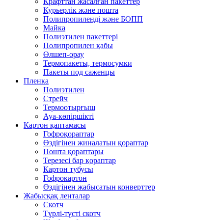
Крафттан жасалған пакеттер
Курьерлік және пошта
Полипропиленді және БОПП
Майка
Полиэтилен пакеттері
Полипропилен қабы
Өлшеп-орау
Термопакеты, термосумки
Пакеты под саженцы
Пленка
Полиэтилен
Стрейч
Термоотырғыш
Ауа-көпіршікті
Картон қаптамасы
Гофроқораптар
Өздігінен жиналатын қораптар
Пошта қораптары
Терезесі бар қораптар
Картон тубусы
Гофрокартон
Өздігінен жабысатын конверттер
Жабысқақ ленталар
Скотч
Түрлі-түсті скотч