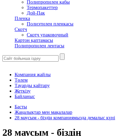
Полипропилен қабы
Термопакеттер
Дой-Пак
Пленка
Полиэтилен пленкасы
Скотч
Скотч упаковочный
Картон қаптамасы
Полипропилен лентасы
Компания жайлы
Төлем
Тауарды қайтару
Жеткізу
Байланыс
Басты
Жаңалықтар мен мақалалар
28 маусым - біздің компаниямызда демалыс күні
28 маусым - біздің