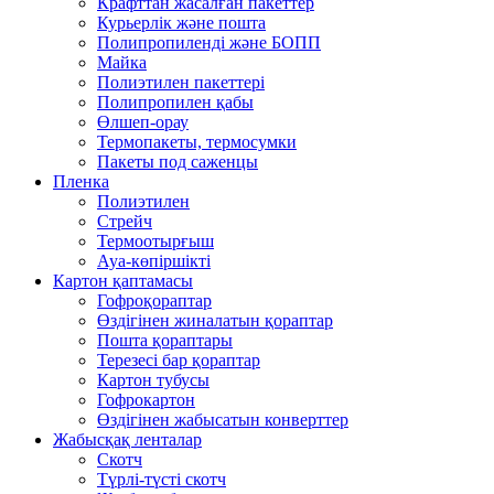
Крафттан жасалған пакеттер
Курьерлік және пошта
Полипропиленді және БОПП
Майка
Полиэтилен пакеттері
Полипропилен қабы
Өлшеп-орау
Термопакеты, термосумки
Пакеты под саженцы
Пленка
Полиэтилен
Стрейч
Термоотырғыш
Ауа-көпіршікті
Картон қаптамасы
Гофроқораптар
Өздігінен жиналатын қораптар
Пошта қораптары
Терезесі бар қораптар
Картон тубусы
Гофрокартон
Өздігінен жабысатын конверттер
Жабысқақ ленталар
Скотч
Түрлі-түсті скотч