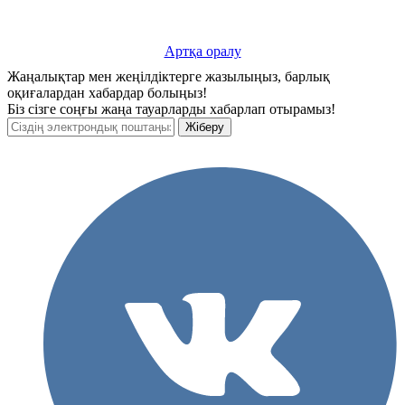
Артқа оралу
Жаңалықтар мен жеңілдіктерге жазылыңыз, барлық
оқиғалардан хабардар болыңыз!
Біз сізге соңғы жаңа тауарларды хабарлап отырамыз!