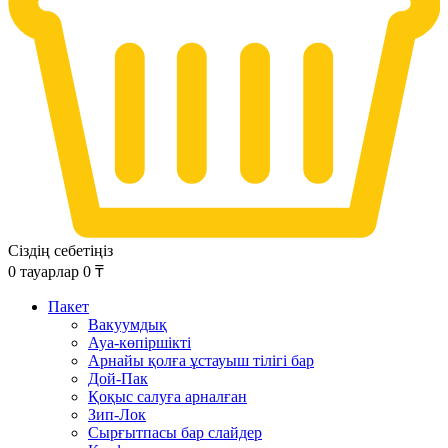
Сіздің себетіңіз
0
тауарлар
0
₸
Пакет
Вакуумдық
Ауа-көпіршікті
Арнайы қолға ұстауыш тілігі бар
Дой-Пак
Қоқыс салуға арналған
Зип-Лок
Сырғытпасы бар слайдер