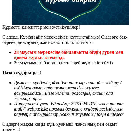
Құрметті клиенттер мен жеткізушілер!
Сіздерді Құрбан айт мерекесімен құттықтаймыз! Сіздерге бақ-
береке, денсаулық және бейбітшілік тілейміз!
28 маусым мерекесіне байланысты біздің дүкен мен
қойма жұмыс істемейді.
29 маусымнан бастап әдеттегідей жұмыс істейміз.
Назар аударыңыз!
Демалыс күндері қоймадан тапсырыстарды ж
іберу /
өздігінен
алып кету және жеткізу
жүзеге
асырылмайды. Бізге ке
летін болсаңыз
, алдын
-
ала
жоспарлаңыз.
Интернет-дүкен, WhatsApp 77020242318 және пошта
mail@webpack.kz арқылы демалыс күндері ресімделген
барлық тапсырыстар жақын жұмыс күндері өңделеді
Сіздерге жақсы көңіл-күй, қуаныш, жақсылық пен бақыт
тілейміз!