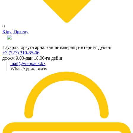
0
Кіру
Тіркелу
Қаз
Тауарды орауға арналған өнімдердің интернет-дүкені
+7 (727) 310-85-06
дс-жм 9.00-дан 18.00-ға дейін
mail@webpack.kz
WhatsApp-қа жазу