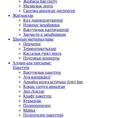
Жазбасы бар скотч
Малярлық лента
Скотчқа арналған диспенсер
Жабдықтар
Қол дәнекерлеуіштері
Ножные запайщики
Вакуумдық қаптауыштар
Запчасти к запайщикам
Шығын материалдары
Перчатки
Термоэтикеткалар
Кассалық (чек) лента
Почтовые конверты
Алдын-ала тапсырыс
Пакеттер
Вакуумдық пакеттер
Ауа-көпіршікті
Арнайы қолға ұстауыш тілігі бар
Қоқыс салуға арналған
Зип-Локтар
Крафт пакеттер
Курьерлік
Полипропилен
Майка
Полиэтилен пакеттері