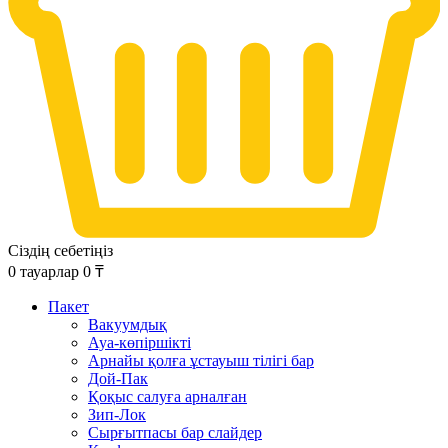
Сіздің себетіңіз
0
тауарлар
0
₸
Пакет
Вакуумдық
Ауа-көпіршікті
Арнайы қолға ұстауыш тілігі бар
Дой-Пак
Қоқыс салуға арналған
Зип-Лок
Сырғытпасы бар слайдер