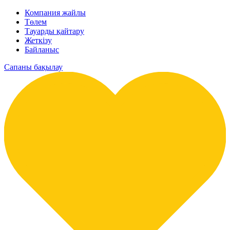
Компания жайлы
Төлем
Тауарды қайтару
Жеткізу
Байланыс
Сапаны бақылау