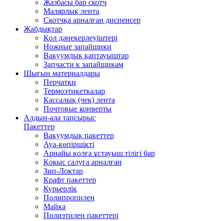
Жазбасы бар скотч
Малярлық лента
Скотчқа арналған диспенсер
Жабдықтар
Қол дәнекерлеуіштері
Ножные запайщики
Вакуумдық қаптауыштар
Запчасти к запайщикам
Шығын материалдары
Перчатки
Термоэтикеткалар
Кассалық (чек) лента
Почтовые конверты
Алдын-ала тапсырыс
Пакеттер
Вакуумдық пакеттер
Ауа-көпіршікті
Арнайы қолға ұстауыш тілігі бар
Қоқыс салуға арналған
Зип-Локтар
Крафт пакеттер
Курьерлік
Полипропилен
Майка
Полиэтилен пакеттері