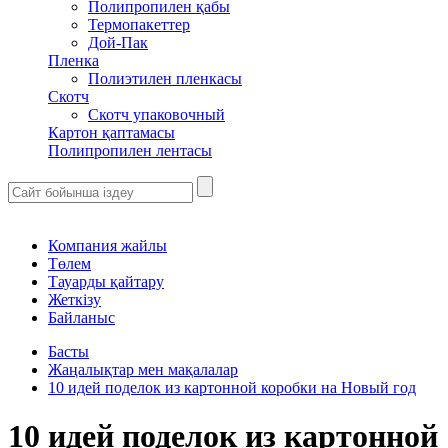
Полипропилен қабы
Термопакеттер
Дой-Пак
Пленка
Полиэтилен пленкасы
Скотч
Скотч упаковочный
Картон қаптамасы
Полипропилен лентасы
Компания жайлы
Төлем
Тауарды қайтару
Жеткізу
Байланыс
Басты
Жаңалықтар мен мақалалар
10 идей поделок из картонной коробки на Новый год
10 идей поделок из картонной