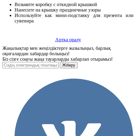
Возьмите коробку с откидной крышкой
Нанесите на крышку праздничные узоры
Используйте как мини-подставку для презента или
сувенира
Артқа оралу
Жаңалықтар мен жеңілдіктерге жазылыңыз, барлық
оқиғалардан хабардар болыңыз!
Біз сізге соңғы жаңа тауарларды хабарлап отырамыз!