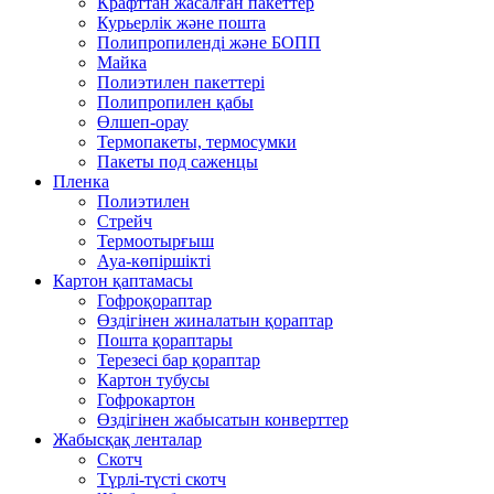
Крафттан жасалған пакеттер
Курьерлік және пошта
Полипропиленді және БОПП
Майка
Полиэтилен пакеттері
Полипропилен қабы
Өлшеп-орау
Термопакеты, термосумки
Пакеты под саженцы
Пленка
Полиэтилен
Стрейч
Термоотырғыш
Ауа-көпіршікті
Картон қаптамасы
Гофроқораптар
Өздігінен жиналатын қораптар
Пошта қораптары
Терезесі бар қораптар
Картон тубусы
Гофрокартон
Өздігінен жабысатын конверттер
Жабысқақ ленталар
Скотч
Түрлі-түсті скотч