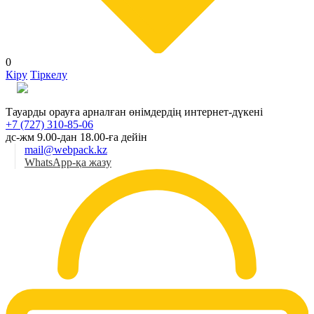
0
Кіру
Тіркелу
Қаз
Тауарды орауға арналған өнімдердің интернет-дүкені
+7 (727) 310-85-06
дс-жм 9.00-дан 18.00-ға дейін
mail@webpack.kz
WhatsApp-қа жазу