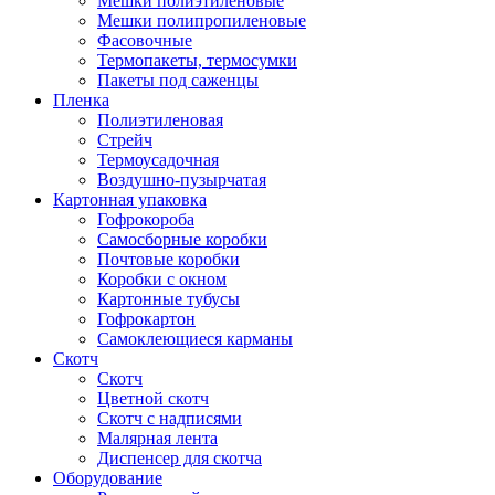
Мешки полиэтиленовые
Мешки полипропиленовые
Фасовочные
Термопакеты, термосумки
Пакеты под саженцы
Пленка
Полиэтиленовая
Стрейч
Термоусадочная
Воздушно-пузырчатая
Картонная упаковка
Гофрокороба
Самосборные коробки
Почтовые коробки
Коробки с окном
Картонные тубусы
Гофрокартон
Самоклеющиеся карманы
Скотч
Скотч
Цветной скотч
Скотч с надписями
Малярная лента
Диспенсер для скотча
Оборудование