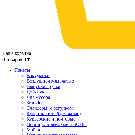
Ваша корзина
0
товаров
0
₸
Пакеты
Вакуумные
Воздушно-пузырчатые
Вырубная ручка
Дой-Пак
Для мусора
Зип-Лок
Слайдеры (с бегунком)
Крафт пакеты (бумажные)
Курьерские и почтовые
Полипропиленовые и БОПП
Майка