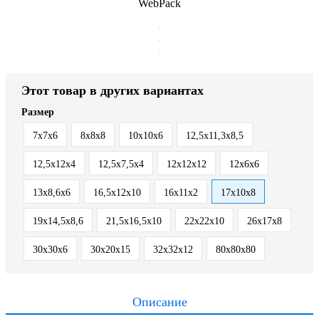
WebPack
Этот товар в других вариантах
Размер
7х7х6
8х8х8
10х10х6
12,5x11,3x8,5
12,5x12x4
12,5x7,5x4
12х12х12
12х6х6
13x8,6x6
16,5x12x10
16x11x2
17х10х8
19х14,5х8,6
21,5x16,5x10
22x22x10
26х17х8
30x30x6
30х20х15
32х32х12
80х80х80
Описание