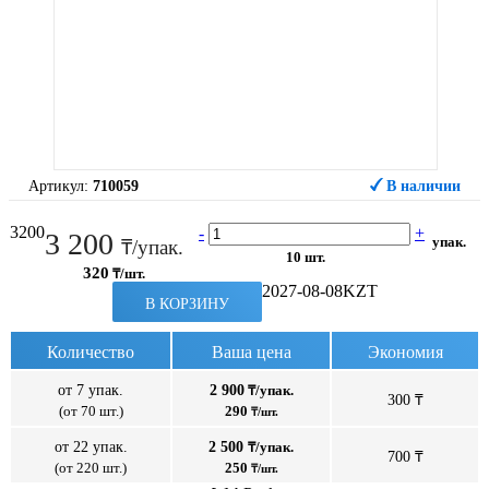
Артикул:
710059
В наличии
3200
-
+
3 200
упак.
₸/упак.
10 шт.
320
₸/шт.
2027-08-08
KZT
В КОРЗИНУ
Количество
Ваша цена
Экономия
от 7 упак.
2 900
₸/упак.
300 ₸
(от 70 шт.)
290
₸/шт.
от 22 упак.
2 500
₸/упак.
700 ₸
(от 220 шт.)
250
₸/шт.