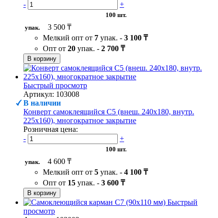
-
+
100 шт.
3 500 ₸
упак.
Мелкий опт от
7
упак. -
3 100 ₸
Опт от
20
упак. -
2 700 ₸
В корзину
Быстрый просмотр
Артикул: 103008
В наличии
Конверт самоклеящийся С5 (внеш. 240х180, внутр.
225х160), многократное закрытие
Розничная цена:
-
+
100 шт.
4 600 ₸
упак.
Мелкий опт от
5
упак. -
4 100 ₸
Опт от
15
упак. -
3 600 ₸
В корзину
Быстрый
просмотр