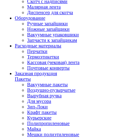
Скотч с надписями
Малярная лента
Диспенсер для скотча
Оборудование
Ручные запайщики
Ножные запайщики
Вакуумные упаковщики
Запчасти к запайщикам
Расходные материалы
Перчатки
Термоэтикетки
Кассовая (чековая) лента
Почтовые конверты
Заказная продукция
Пакеты
Вакуумные пакеты
Воздушно-пузырчатые
Вырубная ручка
Для мусора
Зип-Локи
Крафт пакеты
Курьерские
Полипропиленовые
Майка
Мешки полиэтиленовые