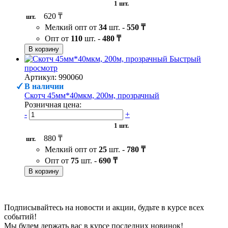
1 шт.
620 ₸
шт.
Мелкий опт от
34
шт. -
550 ₸
Опт от
110
шт. -
480 ₸
В корзину
Быстрый
просмотр
Артикул: 990060
В наличии
Скотч 45мм*40мкм, 200м, прозрачный
Розничная цена:
-
+
1 шт.
880 ₸
шт.
Мелкий опт от
25
шт. -
780 ₸
Опт от
75
шт. -
690 ₸
В корзину
Подписывайтесь на новости и акции, будьте в курсе всех
событий!
Мы будем держать вас в курсе последних новинок!