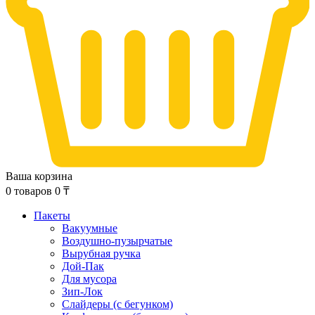
Ваша корзина
0
товаров
0
₸
Пакеты
Вакуумные
Воздушно-пузырчатые
Вырубная ручка
Дой-Пак
Для мусора
Зип-Лок
Слайдеры (с бегунком)