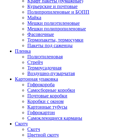
Крафт пакеты (бумажные)
Курьерские и почтовые
Полипропиленовые и БОПП
Майка
Мешки полиэтиленовые
Мешки полипропиленовые
Фасовочные
Термопакеты, термосумки
Пакеты под саженцы
Пленка
Полиэтиленовая
Стрейч
Термоусадочная
Воздушно-пузырчатая
Картонная упаковка
Гофрокороба
Самосборные коробки
Почтовые коробки
Коробки с окном
Картонные тубусы
Гофрокартон
Самоклеющиеся карманы
Скотч
Скотч
Цветной скотч