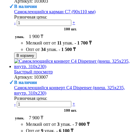
Артикул: 103003
В наличии
Самоклеющийся карман C7 (90х110 мм)
Розничная цена:
-
+
100 шт.
1 900 ₸
упак.
Мелкий опт от
11
упак. -
1 700 ₸
Опт от
34
упак. -
1 500 ₸
В корзину
Быстрый просмотр
Артикул: 103007
В наличии
Самоклеющийся конверт С4 Dispenser (внеш. 325х235,
внутр. 310х230)
Розничная цена:
-
+
100 шт.
7 900 ₸
упак.
Мелкий опт от
3
упак. -
7 000 ₸
Опт от
9
упак. -
6 100 ₸