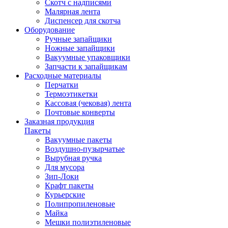
Скотч с надписями
Малярная лента
Диспенсер для скотча
Оборудование
Ручные запайщики
Ножные запайщики
Вакуумные упаковщики
Запчасти к запайщикам
Расходные материалы
Перчатки
Термоэтикетки
Кассовая (чековая) лента
Почтовые конверты
Заказная продукция
Пакеты
Вакуумные пакеты
Воздушно-пузырчатые
Вырубная ручка
Для мусора
Зип-Локи
Крафт пакеты
Курьерские
Полипропиленовые
Майка
Мешки полиэтиленовые