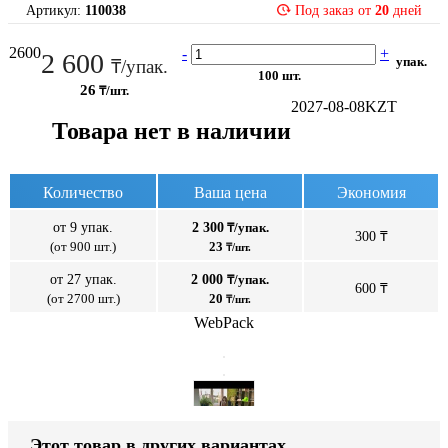
Артикул:
110038
Под заказ от
20
дней
2600
-
+
2 600
упак.
₸/упак.
100 шт.
26
₸/шт.
2027-08-08
KZT
Товара нет в наличии
Количество
Ваша цена
Экономия
от 9 упак.
2 300
₸/упак.
300 ₸
(от 900 шт.)
23
₸/шт.
от 27 упак.
2 000
₸/упак.
600 ₸
(от 2700 шт.)
20
₸/шт.
WebPack
Этот товар в других вариантах