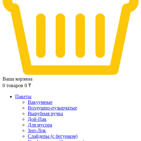
Ваша корзина
0
товаров
0
₸
Пакеты
Вакуумные
Воздушно-пузырчатые
Вырубная ручка
Дой-Пак
Для мусора
Зип-Лок
Слайдеры (с бегунком)