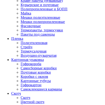
Крафт пакеты (бумажные)
Курьерские и почтовые
Полипропиленовые и БОПП
Майка
Мешки полиэтиленовые
Мешки полипропиленовые
Фасовочные
Термопакеты, термосумки
Пакеты под саженцы
Пленка
Полиэтиленовая
Стрейч
Термоусадочная
Воздушно-пузырчатая
Картонная упаковка
Гофрокороба
Самосборные коробки
Почтовые коробки
Коробки с окном
Картонные тубусы
Гофрокартон
Самоклеющиеся карманы
Скотч
Скотч
Цветной скотч